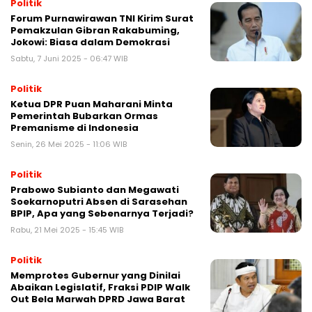
Politik
Forum Purnawirawan TNI Kirim Surat
Pemakzulan Gibran Rakabuming,
Jokowi: Biasa dalam Demokrasi
Sabtu, 7 Juni 2025 - 06:47 WIB
Politik
Ketua DPR Puan Maharani Minta
Pemerintah Bubarkan Ormas
Premanisme di Indonesia
Senin, 26 Mei 2025 - 11:06 WIB
Politik
Prabowo Subianto dan Megawati
Soekarnoputri Absen di Sarasehan
BPIP, Apa yang Sebenarnya Terjadi?
Rabu, 21 Mei 2025 - 15:45 WIB
Politik
Memprotes Gubernur yang Dinilai
Abaikan Legislatif, Fraksi PDIP Walk
Out Bela Marwah DPRD Jawa Barat