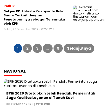
Politik
Sekjen PDIP Hasto Kristiyanto Buka
Suara Terkait dengan
Penetapannya sebagai Tersangka
oleh KPK
Sabtu, 28 Desember 2024 - 07:58 WIB
Paginasi
pos
1
2
3
…
9
Selanjutnya
NASIONAL
BPIH 2026 Ditetapkan Lebih Rendah, Pemerintah
Jaga Kualitas Layanan di Tanah Suci
30 Oktober 2025 | 22:11 WIB