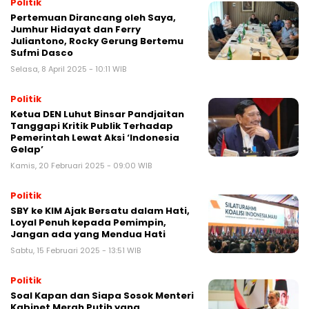
Politik
Pertemuan Dirancang oleh Saya,
Jumhur Hidayat dan Ferry
Juliantono, Rocky Gerung Bertemu
Sufmi Dasco
Selasa, 8 April 2025 - 10:11 WIB
Politik
Ketua DEN Luhut Binsar Pandjaitan
Tanggapi Kritik Publik Terhadap
Pemerintah Lewat Aksi ‘Indonesia
Gelap’
Kamis, 20 Februari 2025 - 09:00 WIB
Politik
SBY ke KIM Ajak Bersatu dalam Hati,
Loyal Penuh kepada Pemimpin,
Jangan ada yang Mendua Hati
Sabtu, 15 Februari 2025 - 13:51 WIB
Politik
Soal Kapan dan Siapa Sosok Menteri
Kabinet Merah Putih yang