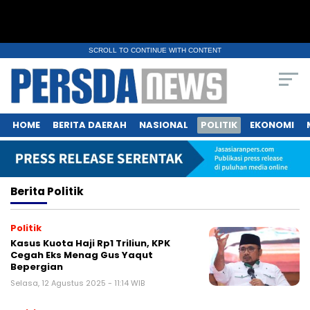
SCROLL TO CONTINUE WITH CONTENT
HOME
BERITA DAERAH
NASIONAL
POLITIK
EKONOMI
Berita
Politik
Politik
Kasus Kuota Haji Rp1 Triliun, KPK
Cegah Eks Menag Gus Yaqut
Bepergian
Selasa, 12 Agustus 2025 - 11:14 WIB