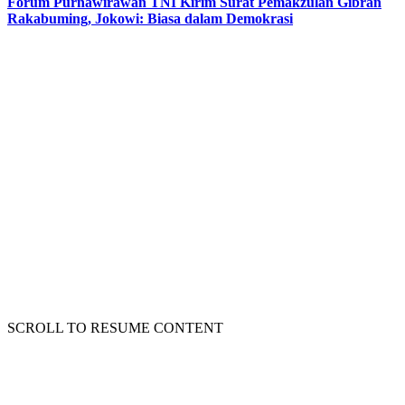
Forum Purnawirawan TNI Kirim Surat Pemakzulan Gibran
Rakabuming, Jokowi: Biasa dalam Demokrasi
SCROLL TO RESUME CONTENT