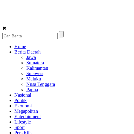
✖
Home
Berita Daerah
Jawa
Sumatera
Kalimantan
Sulawesi
Maluku
Nusa Tenggara
Papua
Nasional
Politik
Ekonomi
Megapolitan
Entertainment
Lifestyle
Sport
Pers Rilis