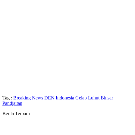
Tag :
Breaking News
DEN
Indonesia Gelap
Luhut Binsar
Pandjaitan
Berita Terbaru