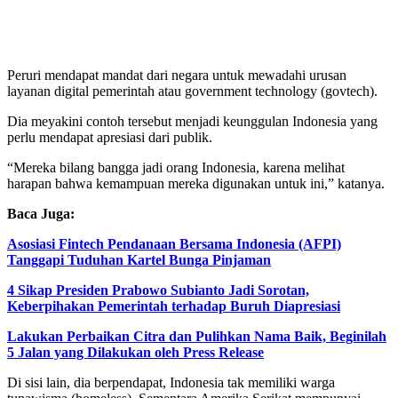
Peruri mendapat mandat dari negara untuk mewadahi urusan
layanan digital pemerintah atau government technology (govtech).
Dia meyakini contoh tersebut menjadi keunggulan Indonesia yang
perlu mendapat apresiasi dari publik.
“Mereka bilang bangga jadi orang Indonesia, karena melihat
harapan bahwa kemampuan mereka digunakan untuk ini,” katanya.
Baca Juga:
Asosiasi Fintech Pendanaan Bersama Indonesia (AFPI)
Tanggapi Tuduhan Kartel Bunga Pinjaman
4 Sikap Presiden Prabowo Subianto Jadi Sorotan,
Keberpihakan Pemerintah terhadap Buruh Diapresiasi
Lakukan Perbaikan Citra dan Pulihkan Nama Baik, Beginilah
5 Jalan yang Dilakukan oleh Press Release
Di sisi lain, dia berpendapat, Indonesia tak memiliki warga