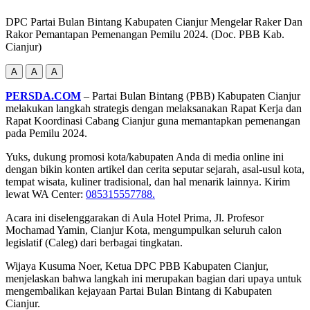
DPC Partai Bulan Bintang Kabupaten Cianjur Mengelar Raker Dan
Rakor Pemantapan Pemenangan Pemilu 2024. (Doc. PBB Kab.
Cianjur)
A
A
A
PERSDA.COM
– Partai Bulan Bintang (PBB) Kabupaten Cianjur
melakukan langkah strategis dengan melaksanakan Rapat Kerja dan
Rapat Koordinasi Cabang Cianjur guna memantapkan pemenangan
pada Pemilu 2024.
Yuks, dukung promosi kota/kabupaten Anda di media online ini
dengan bikin konten artikel dan cerita seputar sejarah, asal-usul kota,
tempat wisata, kuliner tradisional, dan hal menarik lainnya. Kirim
lewat WA Center:
085315557788.
Acara ini diselenggarakan di Aula Hotel Prima, Jl. Profesor
Mochamad Yamin, Cianjur Kota, mengumpulkan seluruh calon
legislatif (Caleg) dari berbagai tingkatan.
Wijaya Kusuma Noer, Ketua DPC PBB Kabupaten Cianjur,
menjelaskan bahwa langkah ini merupakan bagian dari upaya untuk
mengembalikan kejayaan Partai Bulan Bintang di Kabupaten
Cianjur.