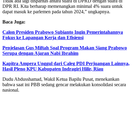
Tidak ada lagi disparitas antara suara di DPRD dengan suara di
DPR RI. Kita berharap memenangkan minimal 4% suara untuk
dapat masuk ke parlemen pada tahun 2024,” ungkapnya.
Baca Juga:
Calon Presiden Prabowo Subianto Ingin Pemerintahannya
Fokus ke Lapangan Kerja dan Efisiensi
Penjelasan Gus Miftah Soal Program Makan Siang Prabowo
Serupa dengan Ajaran Nabi Ibrahim
Kapitra Ampera Unggul dari Caleg PDI Perjuangan Lainnya,
Hasil Pleno KPU Kabupaten Indragiri Hilir, Riau
Dudu Abdusshamad, Wakil Ketua Bapilu Pusat, menekankan
bahwa saat ini PBB sedang gencar melakukan konsolidasi secara
nasional.