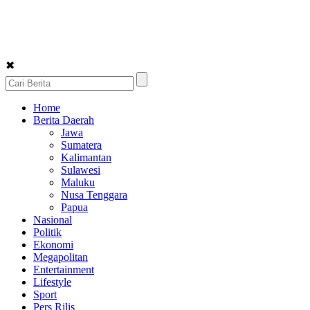
✖
Home
Berita Daerah
Jawa
Sumatera
Kalimantan
Sulawesi
Maluku
Nusa Tenggara
Papua
Nasional
Politik
Ekonomi
Megapolitan
Entertainment
Lifestyle
Sport
Pers Rilis