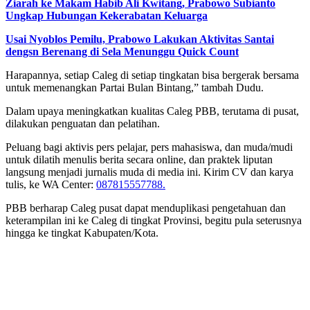
Ziarah ke Makam Habib Ali Kwitang, Prabowo Subianto
Ungkap Hubungan Kekerabatan Keluarga
Usai Nyoblos Pemilu, Prabowo Lakukan Aktivitas Santai
dengsn Berenang di Sela Menunggu Quick Count
Harapannya, setiap Caleg di setiap tingkatan bisa bergerak bersama
untuk memenangkan Partai Bulan Bintang,” tambah Dudu.
Dalam upaya meningkatkan kualitas Caleg PBB, terutama di pusat,
dilakukan penguatan dan pelatihan.
Peluang bagi aktivis pers pelajar, pers mahasiswa, dan muda/mudi
untuk dilatih menulis berita secara online, dan praktek liputan
langsung menjadi jurnalis muda di media ini. Kirim CV dan karya
tulis, ke WA Center:
087815557788.
PBB berharap Caleg pusat dapat menduplikasi pengetahuan dan
keterampilan ini ke Caleg di tingkat Provinsi, begitu pula seterusnya
hingga ke tingkat Kabupaten/Kota.