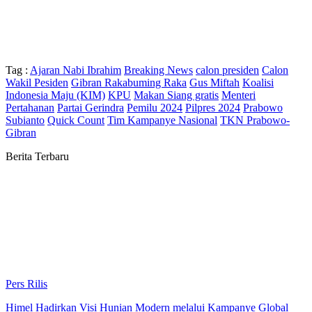
Tag :
Ajaran Nabi Ibrahim
Breaking News
calon presiden
Calon
Wakil Pesiden
Gibran Rakabuming Raka
Gus Miftah
Koalisi
Indonesia Maju (KIM)
KPU
Makan Siang gratis
Menteri
Pertahanan
Partai Gerindra
Pemilu 2024
Pilpres 2024
Prabowo
Subianto
Quick Count
Tim Kampanye Nasional
TKN Prabowo-
Gibran
Berita Terbaru
Pers Rilis
Himel Hadirkan Visi Hunian Modern melalui Kampanye Global