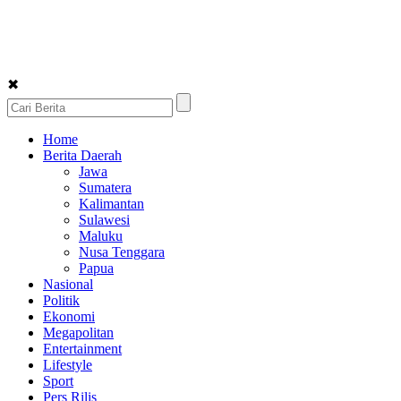
✖
Home
Berita Daerah
Jawa
Sumatera
Kalimantan
Sulawesi
Maluku
Nusa Tenggara
Papua
Nasional
Politik
Ekonomi
Megapolitan
Entertainment
Lifestyle
Sport
Pers Rilis