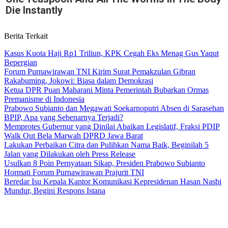
Die Instantly
Berita Terkait
Kasus Kuota Haji Rp1 Triliun, KPK Cegah Eks Menag Gus Yaqut
Bepergian
Forum Purnawirawan TNI Kirim Surat Pemakzulan Gibran
Rakabuming, Jokowi: Biasa dalam Demokrasi
Ketua DPR Puan Maharani Minta Pemerintah Bubarkan Ormas
Premanisme di Indonesia
Prabowo Subianto dan Megawati Soekarnoputri Absen di Sarasehan
BPIP, Apa yang Sebenarnya Terjadi?
Memprotes Gubernur yang Dinilai Abaikan Legislatif, Fraksi PDIP
Walk Out Bela Marwah DPRD Jawa Barat
Lakukan Perbaikan Citra dan Pulihkan Nama Baik, Beginilah 5
Jalan yang Dilakukan oleh Press Release
Usulkan 8 Poin Pernyataan Sikap, Presiden Prabowo Subianto
Hormati Forum Purnawirawan Prajurit TNI
Beredar Isu Kepala Kantor Komunikasi Kepresidenan Hasan Nasbi
Mundur, Begini Respons Istana