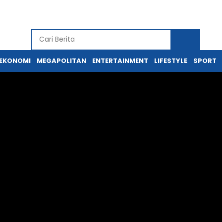
EKONOMI
MEGAPOLITAN
ENTERTAINMENT
LIFESTYLE
SPORT
awapres, Gibran Rakabuming
onesia Jadi Raja Energi Hijau
A
A
A