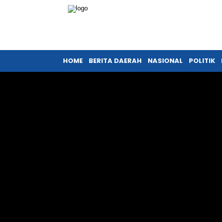
HOME
BERITA DAERAH
NASIONAL
POLITIK
Home
Politik
Video
/
/
VIDEO: Acara Debat C
Raka Merasa Yakin Ind
Dunia
Tim Persda Network
- Pewarta
Sabtu, 23 Desember 2023