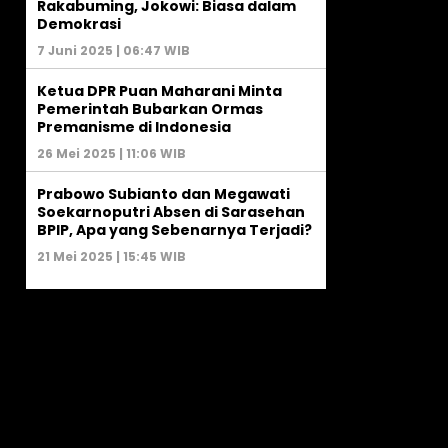
Rakabuming, Jokowi: Biasa dalam
Demokrasi
7 Juni 2025 | 06:47 WIB
Ketua DPR Puan Maharani Minta
Pemerintah Bubarkan Ormas
Premanisme di Indonesia
26 Mei 2025 | 11:06 WIB
Prabowo Subianto dan Megawati
Soekarnoputri Absen di Sarasehan
BPIP, Apa yang Sebenarnya Terjadi?
21 Mei 2025 | 15:45 WIB