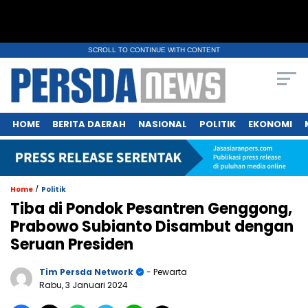
SCROLL TO CONTINUE WITH CONTENT
HOME
BERITA DAERAH
NASIONAL
POLITIK
EKONOMI
/
Home
Politik
Tiba di Pondok Pesantren Genggong,
Prabowo Subianto Disambut dengan
Seruan Presiden
Tim Persda Network
- Pewarta
Rabu, 3 Januari 2024