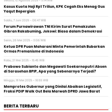
Selasa, 12 Agustus 2025 - 11:14 WIB
Kasus Kuota Haji Rp1 Triliun, KPK Cegah Eks Menag Gus
Yaqut Bepergian
Sabtu, 7 Juni 2025 - 06:47 WIB
Forum Purnawirawan TNI Kirim Surat Pemakzulan
Gibran Rakabuming, Jokowi: Biasa dalam Demokrasi
Senin, 26 Mei 2025 - 11:06 WIB
Ketua DPR Puan Maharani Minta Pemerintah Bubarkan
Ormas Premanisme di Indonesia
Rabu, 21 Mei 2025 - 15:45 WIB
Prabowo Subianto dan Megawati Soekarnoputri Absen
di Sarasehan BPIP, Apa yang Sebenarnya Terjadi?
Minggu, 18 Mei 2025 - 16:55 WIB
Memprotes Gubernur yang Dinilai Abaikan Legislatif,
Fraksi PDIP Walk Out Bela Marwah DPRD Jawa Barat
BERITA TERBARU