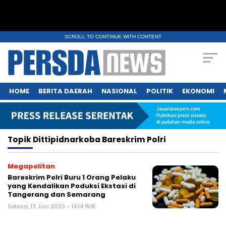
SCROLL TO CONTINUE WITH CONTENT
HOME
BERITA DAERAH
NASIONAL
POLITIK
EKONOMI
Topik
Dittipidnarkoba Bareskrim Polri
Megapolitan
Bareskrim Polri Buru 1 Orang Pelaku
yang Kendalikan Poduksi Ekstasi di
Tangerang dan Semarang
Selasa, 13 Juni 2023 - 14:14 WIB