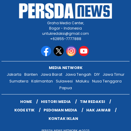
Graha Media Center,
Bogor - Indonesia
untukredaksi@gmail.com
+62855-7777888
MEDIA NETWORK
Jakarta
Banten
Jawa Barat
Jawa Tengah
DIY
Jawa Timur
Sumatera
Kalimantan
Sulawesi
Maluku
Nusa Tenggara
Papua
HOME
HISTORI MEDIA
TIM REDAKSI
KODE ETIK
PEDOMAN MEDIA
HAK JAWAB
KONTAK IKLAN
PERSDA NEWS NETWORK @2023