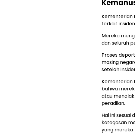
Kemanu
Kementerian L
terkait insid
Mereka mengon
dan seluruh 
Proses deport
masing negara
setelah insid
Kementerian L
bahwa mereka
atau menolak
peradilan.
Hal ini sesua
ketegasan me
yang mereka 