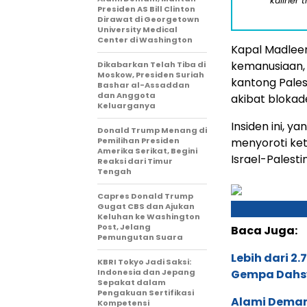
kuliner 
Presiden AS Bill Clinton
Dirawat di Georgetown
University Medical
Center di Washington
Kapal Madlee
kemanusiaan,
Dikabarkan Telah Tiba di
Moskow, Presiden Suriah
kantong Pales
Bashar al-Assaddan
dan Anggota
akibat blokade
Keluarganya
Insiden ini, ya
Donald Trump Menang di
Pemilihan Presiden
menyoroti ket
Amerika Serikat, Begini
Israel-Palesti
Reaksi dari Timur
Tengah
Capres Donald Trump
Gugat CBS dan Ajukan
Keluhan ke Washington
Post, Jelang
Baca Juga:
Pemungutan Suara
Lebih dari 2
KBRI Tokyo Jadi Saksi:
Indonesia dan Jepang
Gempa Dahs
Sepakat dalam
Pengakuan Sertifikasi
Alami Demam,
Kompetensi