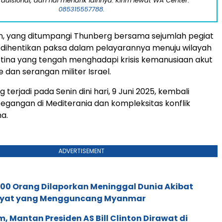
tradisional, dan hal menarik lainnya. Kirim lewat WA Center:
085315557788.
n, yang ditumpangi Thunberg bersama sejumlah pegiat
 dihentikan paksa dalam pelayarannya menuju wilayah
tina yang tengah menghadapi krisis kemanusiaan akut
 dan serangan militer Israel.
ng terjadi pada Senin dini hari, 9 Juni 2025, kembali
egangan di Mediterania dan kompleksitas konflik
na.
ADVERTISEMENT
.700 Orang Dilaporkan Meninggal Dunia Akibat
yat yang Mengguncang Myanmar
 Mantan Presiden AS Bill Clinton Dirawat di