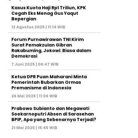
Kasus Kuota Haji Rp1 Triliun, KPK
Cegah Eks Menag Gus Yaqut
Bepergian
12 Agustus 2025 | 11:14 WIB
Forum Purnawirawan TNI Kirim
Surat Pemakzulan Gibran
Rakabuming, Jokowi: Biasa dalam
Demokrasi
7 Juni 2025 | 06:47 WIB
Ketua DPR Puan Maharani Minta
Pemerintah Bubarkan Ormas
Premanisme di Indonesia
26 Mei 2025 | 11:06 WIB
Prabowo Subianto dan Megawati
Soekarnoputri Absen di Sarasehan
BPIP, Apa yang Sebenarnya Terjadi?
21 Mei 2025 | 15:45 WIB