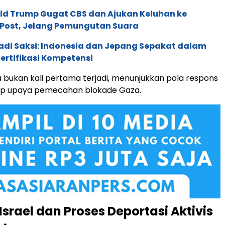
ld Trump Gugat CBS dan Ajukan Keluhan ke
Post, Jelang Pemungutan Suara
adi Saksi: Indonesia dan Jepang Sepakat dalam
rtifikasi Kompetensi
a bukan kali pertama terjadi, menunjukkan pola respons
dap upaya pemecahan blokade Gaza.
Israel dan Proses Deportasi Aktivis