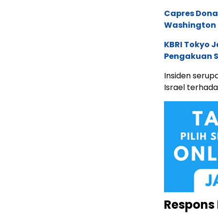
Capres Dona
Washington 
KBRI Tokyo J
Pengakuan Se
Insiden serup
Israel terha
Respons 