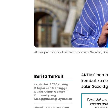
Aktivis perubahan iklim ternama asal Swedia, G
AKTIVIS perub
Berita Terkait
kembali ke n
Lebih dari 2.700 Orang
Jalur Gaza dig
Dilaporkan Meninggal
Dunia Akibat Gempa
Dahsyat yang
Mengguncang Myanmar
Yuks, dukung
konten arti
Alami Demam, Mantan