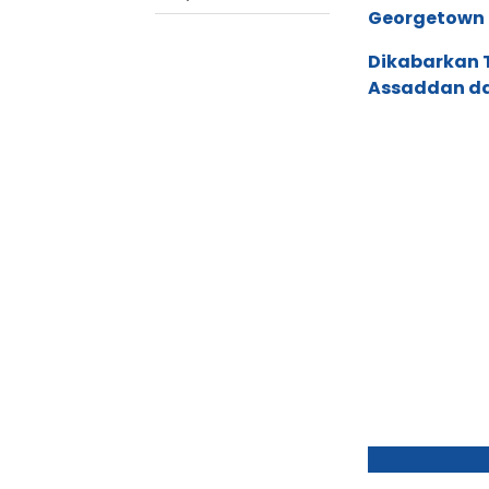
Georgetown U
Dikabarkan T
Assaddan d