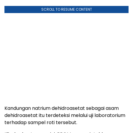
Kandungan natrium dehidroasetat sebagai asam
dehidroasetat itu terdeteksi melalui uji laboratorium
terhadap sampel roti tersebut.
“Terhadap temuan ini, BPOM memerintahkan
produsen roti Okko untuk menarik produk dari
peredaran, memusnahkan, dan melaporkan hasilnya
kepada BPOM,” demikian petikan keterangan resmi
BPOM.
Temuan kandungan pangan berbahaya bagi
kesehatan itu berawal saat BPOM melakukan
inspeksi ke sarana produksi roti Okko pada 2 Juli
2024.
Baca Juga: