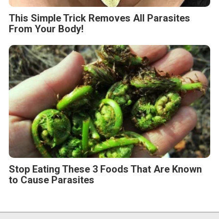
Pendapatan Daerah?
Rabu, 20 Agustus 2025 - 10:32 WIB
Tahun Emas IPO: BEI Catat 22 Emiten, Kenaikan Saham
Tembus Ribuan Persen
Selasa, 19 Agustus 2025 - 11:11 WIB
Media Hallo.id Hadirkan Layanan Khusus Galeri Foto
Perusahaan
BERITA TERBARU
Pers Rilis
Himel Hadirkan Visi Hunian Modern
melalui Kampanye Global “Dream
Home”
Sabtu, 8 Agu 2026 - 14:26 WIB
Pers Rilis
FAMILIARITÉ: Ketika Sinema dan Sastra
Bertemu dalam Sebuah Karya Puitis