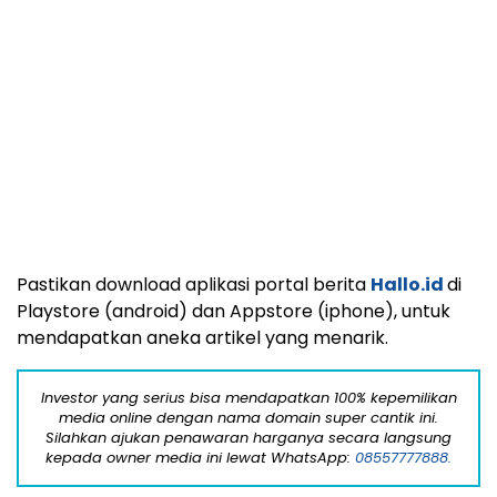
Fungus Is A Parasite, And It Dies From A
Drop Of Plain...