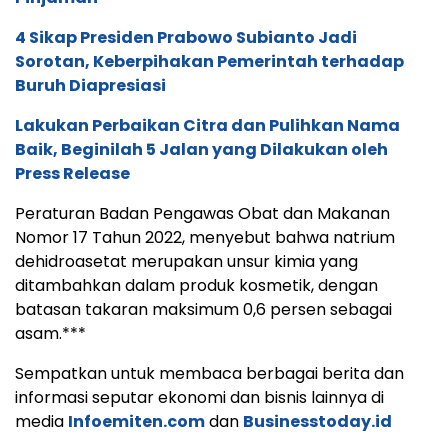
media
Infoemiten.com
dan
Businesstoday.id
Peluang bagi aktivis pers pelajar, pers mahasiswa, dan
muda/mudi untuk dilatih menulis berita secara online, dan
praktek liputan langsung menjadi jurnalis muda di media
ini. Kirim CV dan karya tulis, ke WA Center:
087815557788.
Jangan lewatkan juga menyimak berita dan
informasi terkini mengenai politik, hukum, dan
nasional melalui media
Jatimraya.com
dan
Hallokaltim.com
Sedangkan untuk publikasi press release di media ini