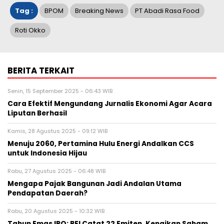
Sabtu, 8 Agu 2026 - 14:19 WIB
Pers Rilis
MONDEVITA MENGAKUISISI SAHAM
MAYORITAS DI UNDERSCORE DISTRICT,
PERUSAHAAN INDUK MAGLIANO,
SEBAGAI LANGKAH KEDUA DALAM
MEMBANGUN PLATFORM MEREK MEWAH ITALIA BARU
Jumat, 7 Agu 2026 - 09:32 WIB
Pers Rilis
HIKSEMI Tampilkan Solusi
Penyimpanan Data untuk Seluruh
Skenario di Ajang DTI Indonesia 2026,
Dukung Pengembangan AI di Asia
Tenggara
Jumat, 7 Agu 2026 - 04:14 WIB
Pers Rilis
Huawei Jadi Mitra bagi Ajang GSMA
M360 ASEAN 2026
Jumat, 7 Agu 2026 - 00:42 WIB