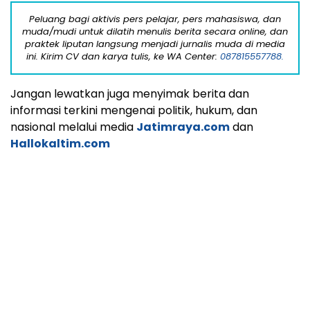
atau serentak di puluhan media lainnya, klik
Rilisbisnis.com
(khusus media ekbis) dan
Jasasiaranpers.com
(media nasional)
Portal berita ini menerima konten video dengan durasi
maksimal 30 detik (ukuran dan format video untuk
plaftform Youtube atau Dailymotion) dengan teks narasi
maksimal 15 paragraf. Kirim lewat WA Center:
085315557788.
WhatsApp Center:
085315557788
,
087815557788
,
08111157788
.