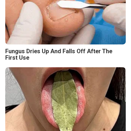
to Cause Parasites
Tag :
BPOM
Breaking News
PT Abadi Rasa Food
Roti Okko
BERITA TERKAIT
Senin, 15 September 2025 - 06:43 WIB
Cara Efektif Mengundang Jurnalis Ekonomi Agar Acara
Liputan Berhasil
Kamis, 28 Agustus 2025 - 09:12 WIB
Menuju 2060, Pertamina Hulu Energi Andalkan CCS
untuk Indonesia Hijau
Rabu, 27 Agustus 2025 - 06:48 WIB
Mengapa Pajak Bangunan Jadi Andalan Utama