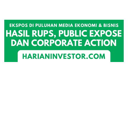
Fungus Dries Up And Falls Off After The
First Use