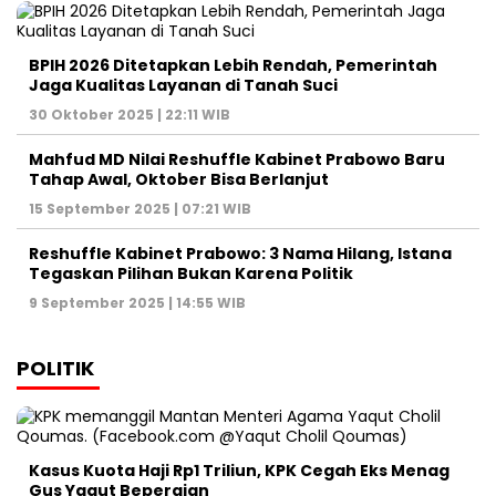
Graha Media Center,
Bogor - Indonesia
untukredaksi@gmail.com
+62855-7777888
MEDIA NETWORK
Jakarta
Banten
Jawa Barat
Jawa Tengah
DIY
Jawa Timur
Sumatera
Kalimantan
Sulawesi
Maluku
Nusa Tenggara
Papua
HOME
HISTORI MEDIA
TIM REDAKSI
KODE ETIK
PEDOMAN MEDIA
HAK JAWAB
KONTAK IKLAN