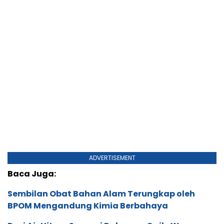
ADVERTISEMENT
Baca Juga:
Sembilan Obat Bahan Alam Terungkap oleh
BPOM Mengandung Kimia Berbahaya
Dari Air Hitam Sampai Dokumen Gaib: Warga
Penghuni Puri Park View Mengadu ke Kantor
Presiden
Forum Purnawirawan TNI Kirim Surat
Pemakzulan Gibran Rakabuming, Jokowi: Biasa
dalam Demokrasi