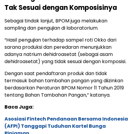
(AFPI) Tanggapi Tuduhan Kartel Bunga
Pinjaman
4 Sikap Presiden Prabowo Subianto Jadi
Sorotan, Keberpihakan Pemerintah terhadap
Buruh Diapresiasi
Lakukan Perbaikan Citra dan Pulihkan Nama
Baik, Beginilah 5 Jalan yang Dilakukan oleh
Press Release
Peraturan Badan Pengawas Obat dan Makanan
Nomor 17 Tahun 2022, menyebut bahwa natrium
dehidroasetat merupakan unsur kimia yang
ditambahkan dalam produk kosmetik, dengan
batasan takaran maksimum 0,6 persen sebagai
asam.***
Sempatkan untuk membaca berbagai berita dan
informasi seputar ekonomi dan bisnis lainnya di