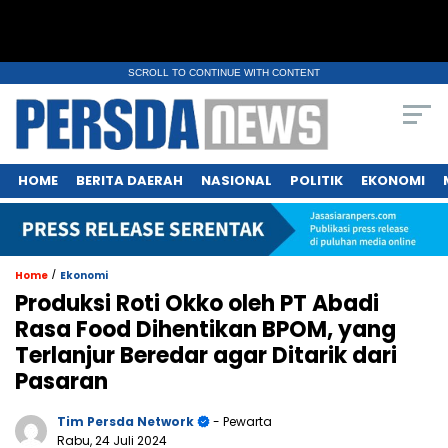
SCROLL TO CONTINUE WITH CONTENT
HOME
BERITA DAERAH
NASIONAL
POLITIK
EKONOMI
/
Home
Ekonomi
Produksi Roti Okko oleh PT Abadi
Rasa Food Dihentikan BPOM, yang
Terlanjur Beredar agar Ditarik dari
Pasaran
Tim Persda Network
- Pewarta
Rabu, 24 Juli 2024