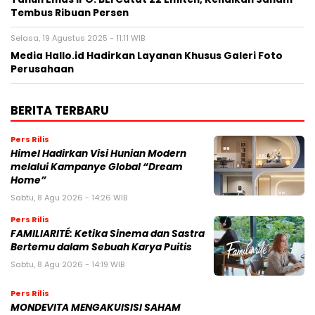
NASIONAL
BPIH 2026 Ditetapkan Lebih Rendah, Pemerintah
Jaga Kualitas Layanan di Tanah Suci
30 Oktober 2025 | 22:11 WIB
Mahfud MD Nilai Reshuffle Kabinet Prabowo Baru
Tahap Awal, Oktober Bisa Berlanjut
15 September 2025 | 07:21 WIB
Reshuffle Kabinet Prabowo: 3 Nama Hilang, Istana
Tegaskan Pilihan Bukan Karena Politik
9 September 2025 | 14:55 WIB
POLITIK