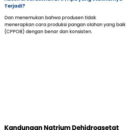
Kandungan Natrium Dehidroasetat
Tak Sesuai dengan Komposisinya
Sebagai tindak lanjut, BPOM juga melakukan
sampling dan pengujian di laboratorium.
“Hasil pengujian terhadap sampel roti Okko dari
sarana produksi dan peredaran menunjukkan
adanya natrium dehidroasetat (sebagai asam
dehidroasetat) yang tidak sesuai dengan komposisi.
Dengan saat pendaftaran produk dan tidak
termasuk bahan tambahan pangan yang diizinkan
berdasarkan Peraturan BPOM Nomor 11 Tahun 2019
tentang Bahan Tambahan Pangan,” katanya.
Baca Juga:
Asosiasi Fintech Pendanaan Bersama Indonesia