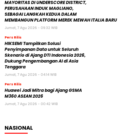
Kasus Kuota Haji Rp1 Triliun, KPK Cegah Eks Menag
Gus Yaqut Bepergian
12 Agustus 2025 | 11:14 WIB
Forum Purnawirawan TNI Kirim Surat Pemakzulan
Gibran Rakabuming, Jokowi: Biasa dalam
Demokrasi
7 Juni 2025 | 06:47 WIB
Ketua DPR Puan Maharani Minta Pemerintah
Bubarkan Ormas Premanisme di Indonesia
26 Mei 2025 | 11:06 WIB
Prabowo Subianto dan Megawati Soekarnoputri
Absen di Sarasehan BPIP, Apa yang Sebenarnya
Terjadi?
21 Mei 2025 | 15:45 WIB