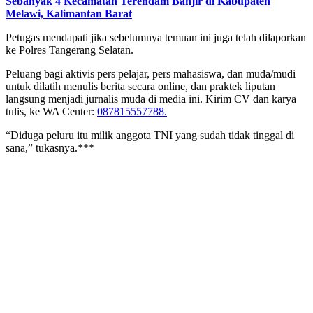
Sebanyak 4 Kecamatan Terendam Banjir di Kabupaten
Melawi, Kalimantan Barat
Petugas mendapati jika sebelumnya temuan ini juga telah dilaporkan
ke Polres Tangerang Selatan.
Peluang bagi aktivis pers pelajar, pers mahasiswa, dan muda/mudi
untuk dilatih menulis berita secara online, dan praktek liputan
langsung menjadi jurnalis muda di media ini. Kirim CV dan karya
tulis, ke WA Center:
087815557788.
“Diduga peluru itu milik anggota TNI yang sudah tidak tinggal di
sana,” tukasnya.***