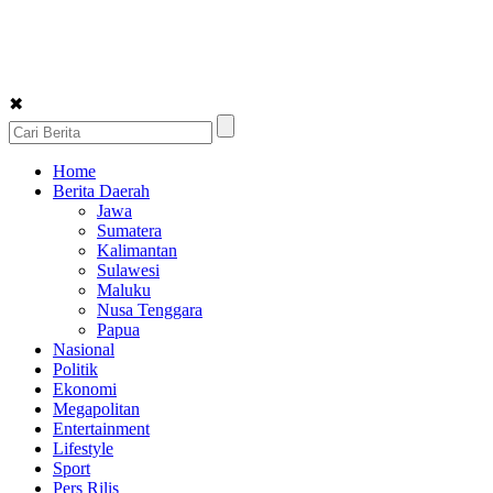
✖
Home
Berita Daerah
Jawa
Sumatera
Kalimantan
Sulawesi
Maluku
Nusa Tenggara
Papua
Nasional
Politik
Ekonomi
Megapolitan
Entertainment
Lifestyle
Sport
Pers Rilis