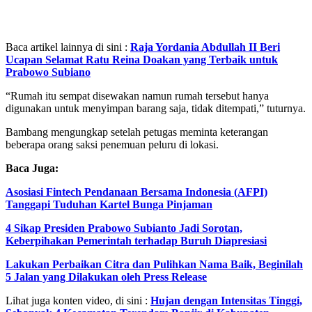
Baca artikel lainnya di sini :
Raja Yordania Abdullah II Beri
Ucapan Selamat Ratu Reina Doakan yang Terbaik untuk
Prabowo Subiano
“Rumah itu sempat disewakan namun rumah tersebut hanya
digunakan untuk menyimpan barang saja, tidak ditempati,” tuturnya.
Bambang mengungkap setelah petugas meminta keterangan
beberapa orang saksi penemuan peluru di lokasi.
Baca Juga:
Asosiasi Fintech Pendanaan Bersama Indonesia (AFPI)
Tanggapi Tuduhan Kartel Bunga Pinjaman
4 Sikap Presiden Prabowo Subianto Jadi Sorotan,
Keberpihakan Pemerintah terhadap Buruh Diapresiasi
Lakukan Perbaikan Citra dan Pulihkan Nama Baik, Beginilah
5 Jalan yang Dilakukan oleh Press Release
Lihat juga konten video, di sini :
Hujan dengan Intensitas Tinggi,