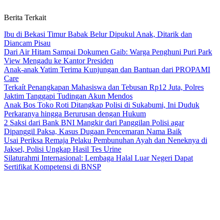
Berita Terkait
Ibu di Bekasi Timur Babak Belur Dipukul Anak, Ditarik dan
Diancam Pisau
Dari Air Hitam Sampai Dokumen Gaib: Warga Penghuni Puri Park
View Mengadu ke Kantor Presiden
Anak-anak Yatim Terima Kunjungan dan Bantuan dari PROPAMI
Care
Terkaít Penangkapan Mahasiswa dan Tebusan Rp12 Juta, Polres
Jaktim Tanggapi Tudingan Akun Mendos
Anak Bos Toko Roti Ditangkap Polisi di Sukabumi, Ini Duduk
Perkaranya hingga Berurusan dengan Hukum
2 Saksi dari Bank BNI Mangkir dari Panggilan Polisi agar
Dipanggil Paksa, Kasus Dugaan Pencemaran Nama Baik
Usai Periksa Remaja Pelaku Pembunuhan Ayah dan Neneknya di
Jaksel, Polisi Ungkap Hasil Tes Urine
Silaturahmi Internasional: Lembaga Halal Luar Negeri Dapat
Sertifikat Kompetensi di BNSP