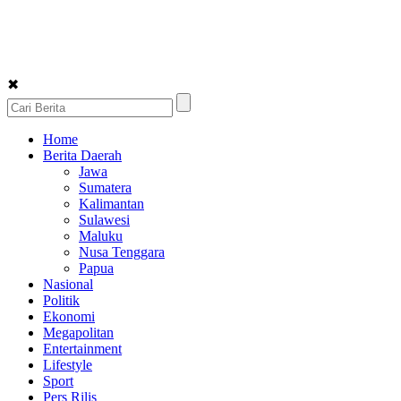
✖
Home
Berita Daerah
Jawa
Sumatera
Kalimantan
Sulawesi
Maluku
Nusa Tenggara
Papua
Nasional
Politik
Ekonomi
Megapolitan
Entertainment
Lifestyle
Sport
Pers Rilis