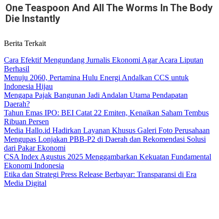
One Teaspoon And All The Worms In The Body
Die Instantly
Berita Terkait
Cara Efektif Mengundang Jurnalis Ekonomi Agar Acara Liputan
Berhasil
Menuju 2060, Pertamina Hulu Energi Andalkan CCS untuk
Indonesia Hijau
Mengapa Pajak Bangunan Jadi Andalan Utama Pendapatan
Daerah?
Tahun Emas IPO: BEI Catat 22 Emiten, Kenaikan Saham Tembus
Ribuan Persen
Media Hallo.id Hadirkan Layanan Khusus Galeri Foto Perusahaan
Mengupas Lonjakan PBB-P2 di Daerah dan Rekomendasi Solusi
dari Pakar Ekonomi
CSA Index Agustus 2025 Menggambarkan Kekuatan Fundamental
Ekonomi Indonesia
Etika dan Strategi Press Release Berbayar: Transparansi di Era
Media Digital