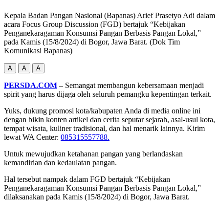
Kepala Badan Pangan Nasional (Bapanas) Arief Prasetyo Adi dalam
acara Focus Group Discussion (FGD) bertajuk “Kebijakan
Penganekaragaman Konsumsi Pangan Berbasis Pangan Lokal,”
pada Kamis (15/8/2024) di Bogor, Jawa Barat. (Dok Tim
Komunikasi Bapanas)
A
A
A
PERSDA.COM
– Semangat membangun kebersamaan menjadi
spirit yang harus dijaga oleh seluruh pemangku kepentingan terkait.
Yuks, dukung promosi kota/kabupaten Anda di media online ini
dengan bikin konten artikel dan cerita seputar sejarah, asal-usul kota,
tempat wisata, kuliner tradisional, dan hal menarik lainnya. Kirim
lewat WA Center:
085315557788.
Untuk mewujudkan ketahanan pangan yang berlandaskan
kemandirian dan kedaulatan pangan.
Hal tersebut nampak dalam FGD bertajuk “Kebijakan
Penganekaragaman Konsumsi Pangan Berbasis Pangan Lokal,”
dilaksanakan pada Kamis (15/8/2024) di Bogor, Jawa Barat.