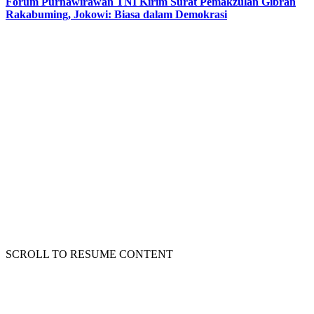
Forum Purnawirawan TNI Kirim Surat Pemakzulan Gibran
Rakabuming, Jokowi: Biasa dalam Demokrasi
SCROLL TO RESUME CONTENT