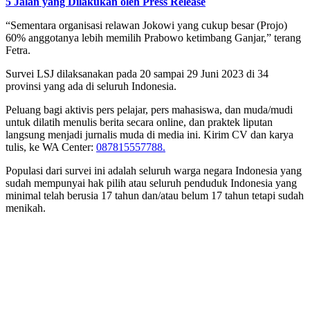
5 Jalan yang Dilakukan oleh Press Release
“Sementara organisasi relawan Jokowi yang cukup besar (Projo)
60% anggotanya lebih memilih Prabowo ketimbang Ganjar,” terang
Fetra.
Survei LSJ dilaksanakan pada 20 sampai 29 Juni 2023 di 34
provinsi yang ada di seluruh Indonesia.
Peluang bagi aktivis pers pelajar, pers mahasiswa, dan muda/mudi
untuk dilatih menulis berita secara online, dan praktek liputan
langsung menjadi jurnalis muda di media ini. Kirim CV dan karya
tulis, ke WA Center:
087815557788.
Populasi dari survei ini adalah seluruh warga negara Indonesia yang
sudah mempunyai hak pilih atau seluruh penduduk Indonesia yang
minimal telah berusia 17 tahun dan/atau belum 17 tahun tetapi sudah
menikah.