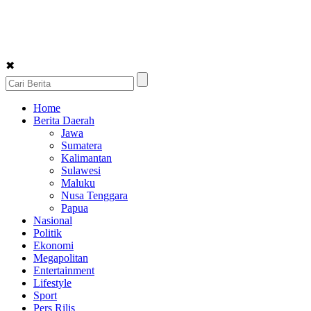
✖
Home
Berita Daerah
Jawa
Sumatera
Kalimantan
Sulawesi
Maluku
Nusa Tenggara
Papua
Nasional
Politik
Ekonomi
Megapolitan
Entertainment
Lifestyle
Sport
Pers Rilis