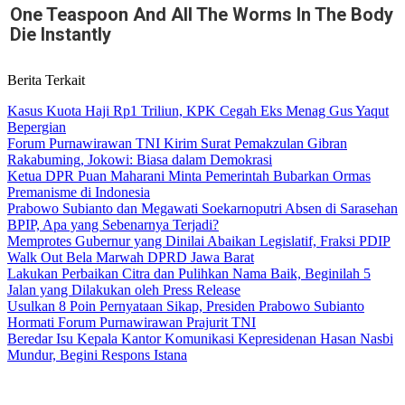
One Teaspoon And All The Worms In The Body
Die Instantly
Berita Terkait
Kasus Kuota Haji Rp1 Triliun, KPK Cegah Eks Menag Gus Yaqut
Bepergian
Forum Purnawirawan TNI Kirim Surat Pemakzulan Gibran
Rakabuming, Jokowi: Biasa dalam Demokrasi
Ketua DPR Puan Maharani Minta Pemerintah Bubarkan Ormas
Premanisme di Indonesia
Prabowo Subianto dan Megawati Soekarnoputri Absen di Sarasehan
BPIP, Apa yang Sebenarnya Terjadi?
Memprotes Gubernur yang Dinilai Abaikan Legislatif, Fraksi PDIP
Walk Out Bela Marwah DPRD Jawa Barat
Lakukan Perbaikan Citra dan Pulihkan Nama Baik, Beginilah 5
Jalan yang Dilakukan oleh Press Release
Usulkan 8 Poin Pernyataan Sikap, Presiden Prabowo Subianto
Hormati Forum Purnawirawan Prajurit TNI
Beredar Isu Kepala Kantor Komunikasi Kepresidenan Hasan Nasbi
Mundur, Begini Respons Istana