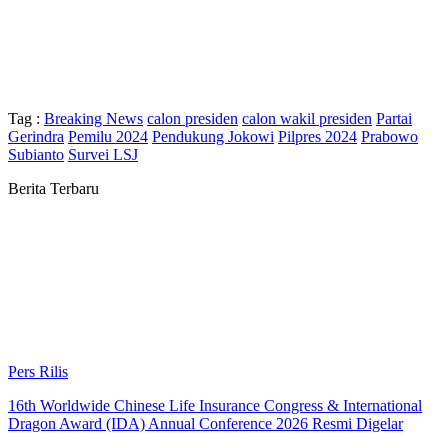
Tag :
Breaking News
calon presiden
calon wakil presiden
Partai
Gerindra
Pemilu 2024
Pendukung Jokowi
Pilpres 2024
Prabowo
Subianto
Survei LSJ
Berita Terbaru
Pers Rilis
16th Worldwide Chinese Life Insurance Congress & International
Dragon Award (IDA) Annual Conference 2026 Resmi Digelar