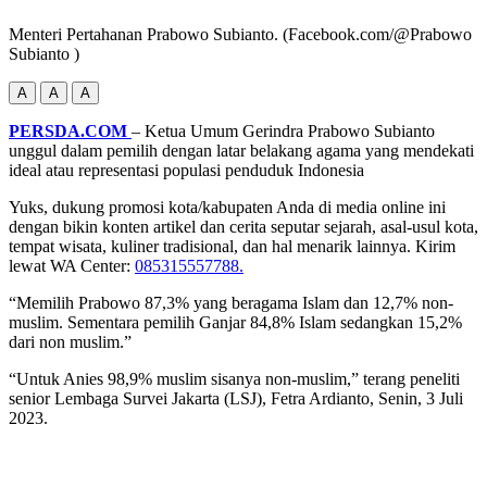
Menteri Pertahanan Prabowo Subianto. (Facebook.com/@Prabowo
Subianto )
A
A
A
PERSDA.COM
– Ketua Umum Gerindra Prabowo Subianto
unggul dalam pemilih dengan latar belakang agama yang mendekati
ideal atau representasi populasi penduduk Indonesia
Yuks, dukung promosi kota/kabupaten Anda di media online ini
dengan bikin konten artikel dan cerita seputar sejarah, asal-usul kota,
tempat wisata, kuliner tradisional, dan hal menarik lainnya. Kirim
lewat WA Center:
085315557788.
“Memilih Prabowo 87,3% yang beragama Islam dan 12,7% non-
muslim. Sementara pemilih Ganjar 84,8% Islam sedangkan 15,2%
dari non muslim.”
“Untuk Anies 98,9% muslim sisanya non-muslim,” terang peneliti
senior Lembaga Survei Jakarta (LSJ), Fetra Ardianto, Senin, 3 Juli
2023.