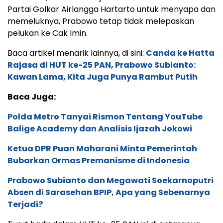
Ketua DPR Puan Maharani Minta Pemerintah
Bubarkan Ormas Premanisme di Indonesia
Prabowo Subianto dan Megawati Soekarnoputri
Absen di Sarasehan BPIP, Apa yang Sebenarnya
Terjadi?
Turut hadir dalam HUT ke-25 PAN ini di antaranya
Ketua Umum PBB Yusril Ihza, Sekjen Partai Berkarya
Priyo Budi Santoso, Menteri BUMN Erick Thohir hingga
Menteri Pemuda dan Olahraga (Menpora) Dito
Arietdjo.