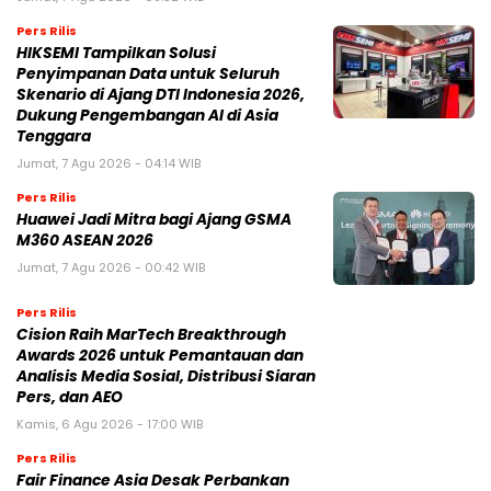
NASIONAL
BPIH 2026 Ditetapkan Lebih Rendah, Pemerintah
Jaga Kualitas Layanan di Tanah Suci
30 Oktober 2025 | 22:11 WIB
Mahfud MD Nilai Reshuffle Kabinet Prabowo Baru
Tahap Awal, Oktober Bisa Berlanjut
15 September 2025 | 07:21 WIB
Reshuffle Kabinet Prabowo: 3 Nama Hilang, Istana
Tegaskan Pilihan Bukan Karena Politik
9 September 2025 | 14:55 WIB
POLITIK