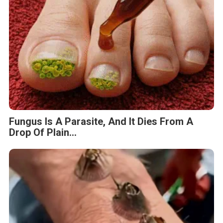
5 Hidden Signs You Have Worms Inside Your
Body
This Simple Trick Removes All Parasites
From Your Body!