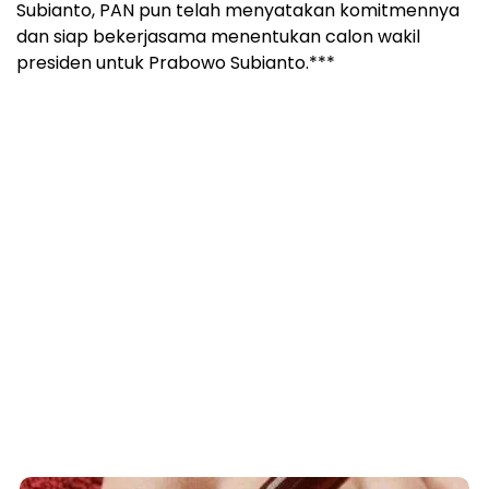
Fungus Is A Parasite, And It Dies From A
Drop Of Plain...