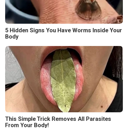
Fungus Dries Up And Falls Off After The
First Use
Tag :
Airlangga Hartarto
Breaking News
Capres Cawapres 2024
HUT Ke-25 Partai Amanat Nasional (PAN)
Ketua Umum PAN
Ketua Umum Partai Gerindra