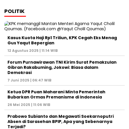
Graha Media Center,
Bogor - Indonesia
untukredaksi@gmail.com
+62855-7777888
MEDIA NETWORK
Jakarta
Banten
Jawa Barat
Jawa Tengah
DIY
Jawa Timur
Sumatera
Kalimantan
Sulawesi
Maluku
Nusa Tenggara
Papua
HOME
HISTORI MEDIA
TIM REDAKSI
KODE ETIK
PEDOMAN MEDIA
HAK JAWAB
KONTAK IKLAN
PERSDA NEWS NETWORK @2023