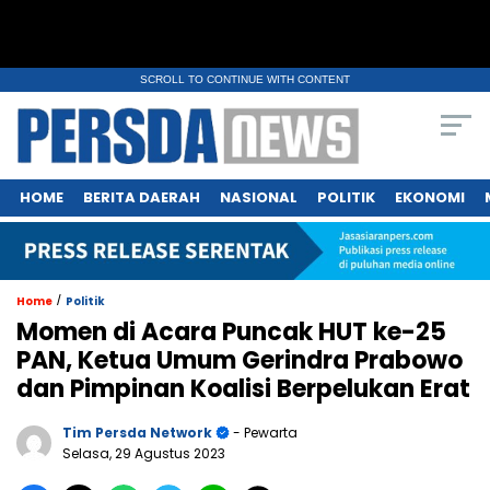
SCROLL TO CONTINUE WITH CONTENT
HOME
BERITA DAERAH
NASIONAL
POLITIK
EKONOMI
/
Home
Politik
Momen di Acara Puncak HUT ke-25
PAN, Ketua Umum Gerindra Prabowo
dan Pimpinan Koalisi Berpelukan Erat
Tim Persda Network
- Pewarta
Selasa, 29 Agustus 2023