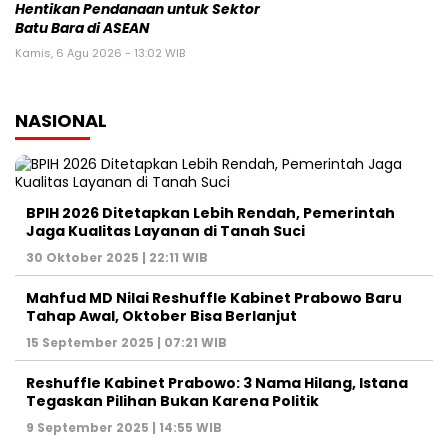
Kasus Kuota Haji Rp1 Triliun, KPK Cegah Eks Menag
Gus Yaqut Bepergian
12 Agustus 2025 | 11:14 WIB
Forum Purnawirawan TNI Kirim Surat Pemakzulan
Gibran Rakabuming, Jokowi: Biasa dalam
Demokrasi
7 Juni 2025 | 06:47 WIB
Ketua DPR Puan Maharani Minta Pemerintah
Bubarkan Ormas Premanisme di Indonesia
26 Mei 2025 | 11:06 WIB
Prabowo Subianto dan Megawati Soekarnoputri
Absen di Sarasehan BPIP, Apa yang Sebenarnya
Terjadi?
21 Mei 2025 | 15:45 WIB