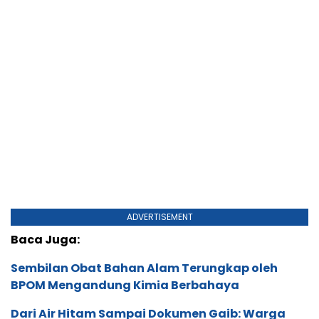
ADVERTISEMENT
Baca Juga:
Sembilan Obat Bahan Alam Terungkap oleh
BPOM Mengandung Kimia Berbahaya
Dari Air Hitam Sampai Dokumen Gaib: Warga
Penghuni Puri Park View Mengadu ke Kantor
Presiden
Forum Purnawirawan TNI Kirim Surat
Pemakzulan Gibran Rakabuming, Jokowi: Biasa
dalam Demokrasi