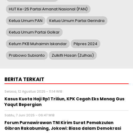
Prabowo Subianto dan Megawati Soekarnoputri Absen
di Sarasehan BPIP, Apa yang Sebenarnya Terjadi?
Minggu, 18 Mei 2025 - 16:55 WIB
Memprotes Gubernur yang Dinilai Abaikan Legislatif,
Fraksi PDIP Walk Out Bela Marwah DPRD Jawa Barat
BERITA TERBARU
Pers Rilis
MONDEVITA MENGAKUISISI SAHAM
MAYORITAS DI UNDERSCORE DISTRICT,
PERUSAHAAN INDUK MAGLIANO,
SEBAGAI LANGKAH KEDUA DALAM
MEMBANGUN PLATFORM MEREK MEWAH ITALIA BARU
Jumat, 7 Agu 2026 - 09:32 WIB
Pers Rilis
HIKSEMI Tampilkan Solusi
Penyimpanan Data untuk Seluruh
Skenario di Ajang DTI Indonesia 2026,