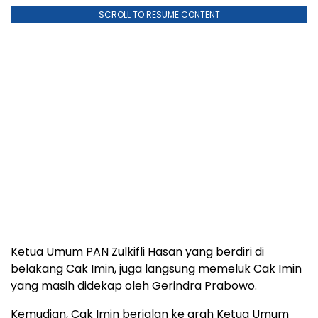
Ketua Umum PAN Zulkifli Hasan yang berdiri di
belakang Cak Imin, juga langsung memeluk Cak Imin
yang masih didekap oleh Gerindra Prabowo.
Kemudian, Cak Imin berjalan ke arah Ketua Umum
Partai Golkar Airlangga Hartarto untuk menyapa dan
memeluknya, Prabowo tetap tidak melepaskan
pelukan ke Cak Imin.
Baca artikel menarik lainnya, di sini:
Canda ke Hatta
Rajasa di HUT ke-25 PAN, Prabowo Subianto:
Kawan Lama, Kita Juga Punya Rambut Putih
Baca Juga:
Polda Metro Tanyai Rismon Tentang YouTube
Balige Academy dan Analisis Ijazah Jokowi