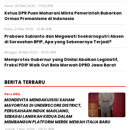
Dukung Pengembangan AI di Asia
Tenggara
Jumat, 7 Agu 2026 - 04:14 WIB
Pers Rilis
Huawei Jadi Mitra bagi Ajang GSMA
M360 ASEAN 2026
Jumat, 7 Agu 2026 - 00:42 WIB
Pers Rilis
Cision Raih MarTech Breakthrough
Awards 2026 untuk Pemantauan dan
Analisis Media Sosial, Distribusi Siaran
Pers, dan AEO
Kamis, 6 Agu 2026 - 17:00 WIB
Pers Rilis
Fair Finance Asia Desak Perbankan
Hentikan Pendanaan untuk Sektor
Batu Bara di ASEAN
Kamis, 6 Agu 2026 - 13:02 WIB