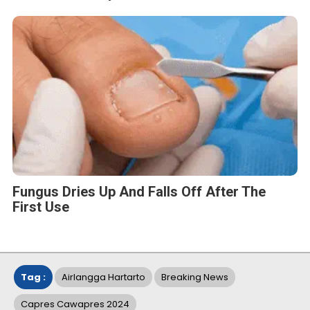
Ketua Umum Partai Golkar
Ketum PKB Muhaimin Iskandar
Pilpres 2024
Prabowo Subianto
Zulkifli Hasan (Zulhas)
BERITA TERKAIT
Selasa, 12 Agustus 2025 - 11:14 WIB
Kasus Kuota Haji Rp1 Triliun, KPK Cegah Eks Menag Gus
Yaqut Bepergian
Sabtu, 7 Juni 2025 - 06:47 WIB
Forum Purnawirawan TNI Kirim Surat Pemakzulan
Gibran Rakabuming, Jokowi: Biasa dalam Demokrasi
Senin, 26 Mei 2025 - 11:06 WIB
Ketua DPR Puan Maharani Minta Pemerintah Bubarkan
Ormas Premanisme di Indonesia
Rabu, 21 Mei 2025 - 15:45 WIB