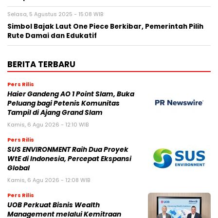
Pers Rilis
Haier Gandeng AO 1 Point Slam, Buka
Peluang bagi Petenis Komunitas
Tampil di Ajang Grand Slam
Kamis, 6 Agu 2026 - 12:10 WIB
Pers Rilis
SUS ENVIRONMENT Raih Dua Proyek
WtE di Indonesia, Percepat Ekspansi
Global
Kamis, 6 Agu 2026 - 12:08 WIB
Pers Rilis
UOB Perkuat Bisnis Wealth
Management melalui Kemitraan
Distribusi Strategis dengan Allianz
Global Investors
Kamis, 6 Agu 2026 - 06:39 WIB
Pers Rilis
Mitrade Raih Gelar “AI Broker of the
Year 2026”, Hadirkan MitradeGPT Versi