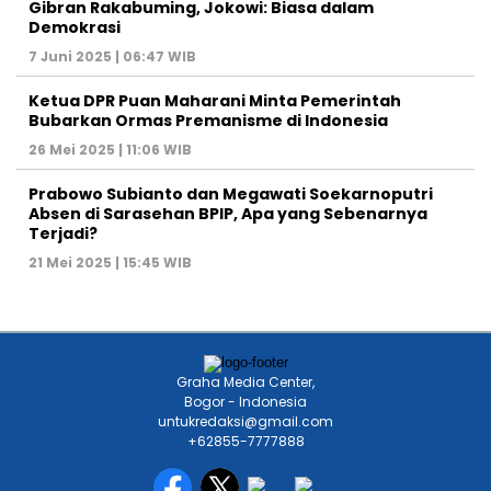
26 Mei 2025 | 11:06 WIB
Prabowo Subianto dan Megawati Soekarnoputri
Absen di Sarasehan BPIP, Apa yang Sebenarnya
Terjadi?
21 Mei 2025 | 15:45 WIB
Graha Media Center,
Bogor - Indonesia
untukredaksi@gmail.com
+62855-7777888
MEDIA NETWORK
Jakarta
Banten
Jawa Barat
Jawa Tengah
DIY
Jawa Timur
Sumatera
Kalimantan
Sulawesi
Maluku
Nusa Tenggara
Papua