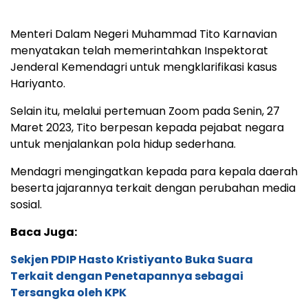
Selain itu, melalui pertemuan Zoom pada Senin, 27
Maret 2023, Tito berpesan kepada pejabat negara
untuk menjalankan pola hidup sederhana.
Mendagri mengingatkan kepada para kepala daerah
beserta jajarannya terkait dengan perubahan media
sosial.
Baca Juga:
Sekjen PDIP Hasto Kristiyanto Buka Suara
Terkait dengan Penetapannya sebagai
Tersangka oleh KPK
Akhirnya KPK Tetapkan 2 Orang Tersangka
Kasus Harun Masiku, Salah Satunya Sekjen PDIP
Hasto Kristiyanto
Sebanyak 52 Pejabat Kabinet Merah Putih
Disebut Belum Serahkan LHKPN, Begini