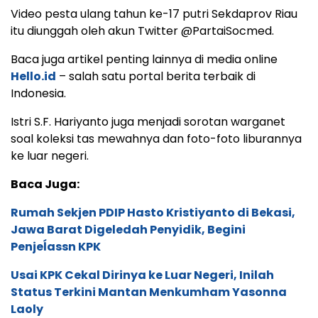
Istri S.F. Hariyanto juga menjadi sorotan warganet
soal koleksi tas mewahnya dan foto-foto liburannya
ke luar negeri.
Baca Juga:
Rumah Sekjen PDIP Hasto Kristiyanto di Bekasi,
Jawa Barat Digeledah Penyidik, Begini
Penjeĺassn KPK
Usai KPK Cekal Dirinya ke Luar Negeri, Inilah
Status Terkini Mantan Menkumham Yasonna
Laoly
Terkait Kasus Penyuapan dan Obstruction of
Justice, Sekjen PDIP Hasto Kristiyanto Diperiksa
KPK Hari Ini
Hal tersebut mendorong KPK untuk melayangkan