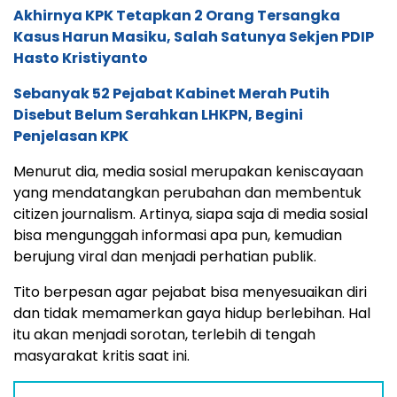
Penjelasan KPK
Menurut dia, media sosial merupakan keniscayaan
yang mendatangkan perubahan dan membentuk
citizen journalism. Artinya, siapa saja di media sosial
bisa mengunggah informasi apa pun, kemudian
berujung viral dan menjadi perhatian publik.
Tito berpesan agar pejabat bisa menyesuaikan diri
dan tidak memamerkan gaya hidup berlebihan. Hal
itu akan menjadi sorotan, terlebih di tengah
masyarakat kritis saat ini.
Peluang bagi aktivis pers pelajar, pers mahasiswa, dan
muda/mudi untuk dilatih menulis berita secara online, dan
praktek liputan langsung menjadi jurnalis muda di media
ini. Kirim CV dan karya tulis, ke WA Center:
087815557788.
Di sisi lain, Tito juga mengingatkan kepada