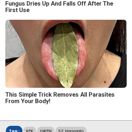
This Simple Trick Removes All Parasites
From Your Body!
Tag :
KPK
LHKPN
S.F. Hariyanto
Sekda Provinsi Riau
BERITA TERKAIT