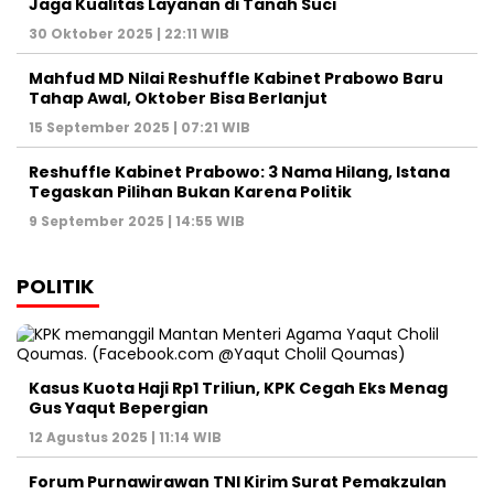
Reshuffle Kabinet Prabowo: 3 Nama Hilang, Istana
Tegaskan Pilihan Bukan Karena Politik
9 September 2025 | 14:55 WIB
POLITIK
Kasus Kuota Haji Rp1 Triliun, KPK Cegah Eks Menag
Gus Yaqut Bepergian
12 Agustus 2025 | 11:14 WIB
Forum Purnawirawan TNI Kirim Surat Pemakzulan
Gibran Rakabuming, Jokowi: Biasa dalam
Demokrasi
7 Juni 2025 | 06:47 WIB
Ketua DPR Puan Maharani Minta Pemerintah
Bubarkan Ormas Premanisme di Indonesia