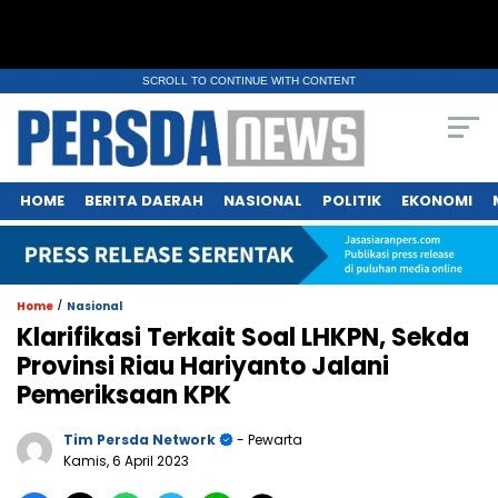
SCROLL TO CONTINUE WITH CONTENT
HOME
BERITA DAERAH
NASIONAL
POLITIK
EKONOMI
/
Home
Nasional
Klarifikasi Terkait Soal LHKPN, Sekda
Provinsi Riau Hariyanto Jalani
Pemeriksaan KPK
Tim Persda Network
- Pewarta
Kamis, 6 April 2023