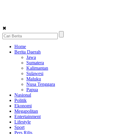
✖
Home
Berita Daerah
Jawa
Sumatera
Kalimantan
Sulawesi
Maluku
Nusa Tenggara
Papua
Nasional
Politik
Ekonomi
Megapolitan
Entertainment
Lifestyle
Sport
Pers Rilis