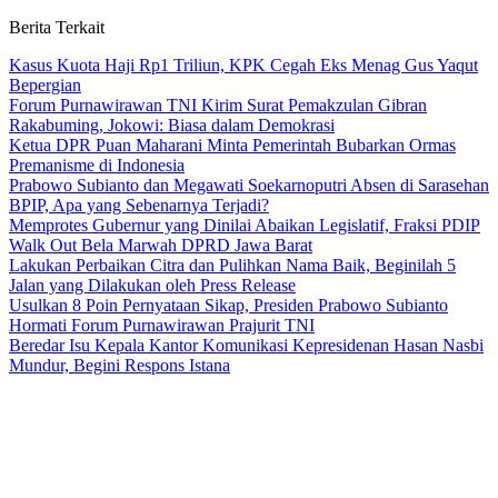
Berita Terkait
Kasus Kuota Haji Rp1 Triliun, KPK Cegah Eks Menag Gus Yaqut
Bepergian
Forum Purnawirawan TNI Kirim Surat Pemakzulan Gibran
Rakabuming, Jokowi: Biasa dalam Demokrasi
Ketua DPR Puan Maharani Minta Pemerintah Bubarkan Ormas
Premanisme di Indonesia
Prabowo Subianto dan Megawati Soekarnoputri Absen di Sarasehan
BPIP, Apa yang Sebenarnya Terjadi?
Memprotes Gubernur yang Dinilai Abaikan Legislatif, Fraksi PDIP
Walk Out Bela Marwah DPRD Jawa Barat
Lakukan Perbaikan Citra dan Pulihkan Nama Baik, Beginilah 5
Jalan yang Dilakukan oleh Press Release
Usulkan 8 Poin Pernyataan Sikap, Presiden Prabowo Subianto
Hormati Forum Purnawirawan Prajurit TNI
Beredar Isu Kepala Kantor Komunikasi Kepresidenan Hasan Nasbi
Mundur, Begini Respons Istana