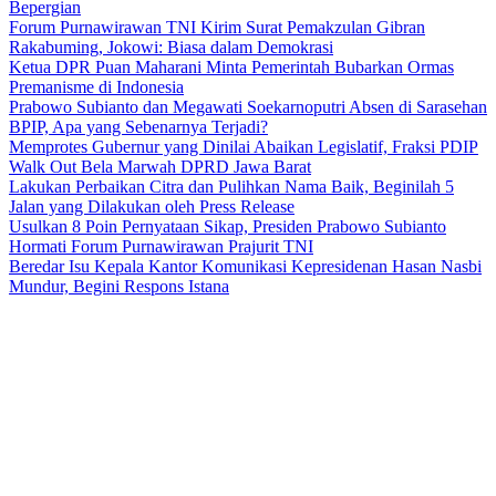
Bepergian
Forum Purnawirawan TNI Kirim Surat Pemakzulan Gibran
Rakabuming, Jokowi: Biasa dalam Demokrasi
Ketua DPR Puan Maharani Minta Pemerintah Bubarkan Ormas
Premanisme di Indonesia
Prabowo Subianto dan Megawati Soekarnoputri Absen di Sarasehan
BPIP, Apa yang Sebenarnya Terjadi?
Memprotes Gubernur yang Dinilai Abaikan Legislatif, Fraksi PDIP
Walk Out Bela Marwah DPRD Jawa Barat
Lakukan Perbaikan Citra dan Pulihkan Nama Baik, Beginilah 5
Jalan yang Dilakukan oleh Press Release
Usulkan 8 Poin Pernyataan Sikap, Presiden Prabowo Subianto
Hormati Forum Purnawirawan Prajurit TNI
Beredar Isu Kepala Kantor Komunikasi Kepresidenan Hasan Nasbi
Mundur, Begini Respons Istana