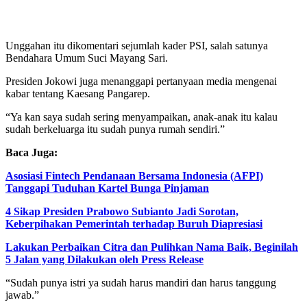
Unggahan itu dikomentari sejumlah kader PSI, salah satunya
Bendahara Umum Suci Mayang Sari.
Presiden Jokowi juga menanggapi pertanyaan media mengenai
kabar tentang Kaesang Pangarep.
“Ya kan saya sudah sering menyampaikan, anak-anak itu kalau
sudah berkeluarga itu sudah punya rumah sendiri.”
Baca Juga:
Asosiasi Fintech Pendanaan Bersama Indonesia (AFPI)
Tanggapi Tuduhan Kartel Bunga Pinjaman
4 Sikap Presiden Prabowo Subianto Jadi Sorotan,
Keberpihakan Pemerintah terhadap Buruh Diapresiasi
Lakukan Perbaikan Citra dan Pulihkan Nama Baik, Beginilah
5 Jalan yang Dilakukan oleh Press Release
“Sudah punya istri ya sudah harus mandiri dan harus tanggung
jawab.”