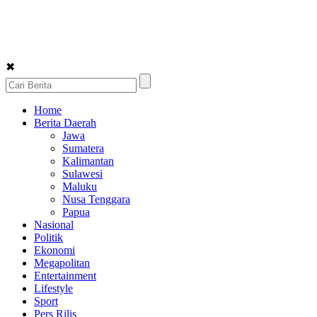
✖
Home
Berita Daerah
Jawa
Sumatera
Kalimantan
Sulawesi
Maluku
Nusa Tenggara
Papua
Nasional
Politik
Ekonomi
Megapolitan
Entertainment
Lifestyle
Sport
Pers Rilis