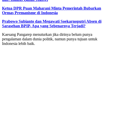
Ketua DPR Puan Maharani Minta Pemerintah Bubarkan
Ormas Premanisme di Indonesia
Prabowo Subianto dan Megawati Soekarnoputri Absen di
Sarasehan BPIP, Apa yang Sebenarnya Terjadi?
Kaesang Pangarep menuturkan jika dirinya belum punya
pengalaman dalam dunia politik, namun punya tujuan untuk
Indonesia lebih baik.