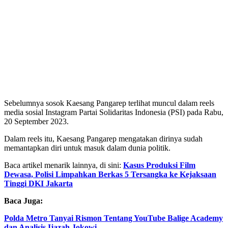
Sebelumnya sosok Kaesang Pangarep terlihat muncul dalam reels
media sosial Instagram Partai Solidaritas Indonesia (PSI) pada Rabu,
20 September 2023.
Dalam reels itu, Kaesang Pangarep mengatakan dirinya sudah
memantapkan diri untuk masuk dalam dunia politik.
Baca artikel menarik lainnya, di sini:
Kasus Produksi Film
Dewasa, Polisi Limpahkan Berkas 5 Tersangka ke Kejaksaan
Tinggi DKI Jakarta
Baca Juga:
Polda Metro Tanyai Rismon Tentang YouTube Balige Academy
dan Analisis Ijazah Jokowi