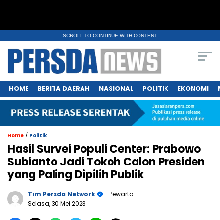
SCROLL TO CONTINUE WITH CONTENT
HOME
BERITA DAERAH
NASIONAL
POLITIK
EKONOMI
/
Home
Politik
Hasil Survei Populi Center: Prabowo
Subianto Jadi Tokoh Calon Presiden
yang Paling Dipilih Publik
Tim Persda Network
- Pewarta
Selasa, 30 Mei 2023