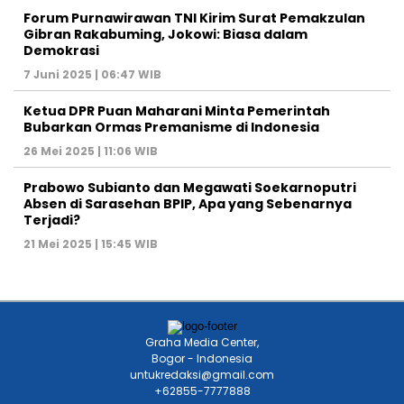
Forum Purnawirawan TNI Kirim Surat Pemakzulan
Gibran Rakabuming, Jokowi: Biasa dalam
Demokrasi
7 Juni 2025 | 06:47 WIB
Ketua DPR Puan Maharani Minta Pemerintah
Bubarkan Ormas Premanisme di Indonesia
26 Mei 2025 | 11:06 WIB
Prabowo Subianto dan Megawati Soekarnoputri
Absen di Sarasehan BPIP, Apa yang Sebenarnya
Terjadi?
21 Mei 2025 | 15:45 WIB
Graha Media Center,
Bogor - Indonesia
untukredaksi@gmail.com
+62855-7777888