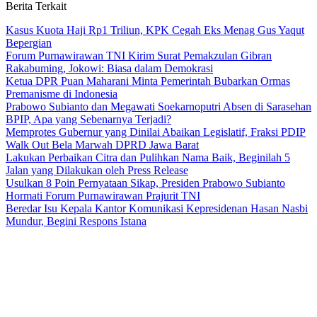
Berita Terkait
Kasus Kuota Haji Rp1 Triliun, KPK Cegah Eks Menag Gus Yaqut
Bepergian
Forum Purnawirawan TNI Kirim Surat Pemakzulan Gibran
Rakabuming, Jokowi: Biasa dalam Demokrasi
Ketua DPR Puan Maharani Minta Pemerintah Bubarkan Ormas
Premanisme di Indonesia
Prabowo Subianto dan Megawati Soekarnoputri Absen di Sarasehan
BPIP, Apa yang Sebenarnya Terjadi?
Memprotes Gubernur yang Dinilai Abaikan Legislatif, Fraksi PDIP
Walk Out Bela Marwah DPRD Jawa Barat
Lakukan Perbaikan Citra dan Pulihkan Nama Baik, Beginilah 5
Jalan yang Dilakukan oleh Press Release
Usulkan 8 Poin Pernyataan Sikap, Presiden Prabowo Subianto
Hormati Forum Purnawirawan Prajurit TNI
Beredar Isu Kepala Kantor Komunikasi Kepresidenan Hasan Nasbi
Mundur, Begini Respons Istana