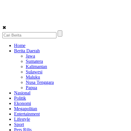
✖
Home
Berita Daerah
Jawa
Sumatera
Kalimantan
Sulawesi
Maluku
Nusa Tenggara
Papua
Nasional
Politik
Ekonomi
Megapolitan
Entertainment
Lifestyle
Sport
Pers Rilis