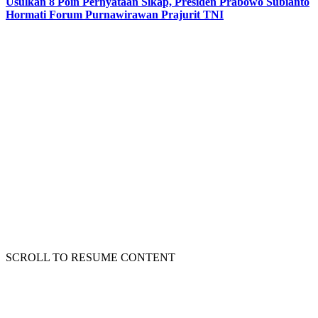
Usulkan 8 Poin Pernyataan Sikap, Presiden Prabowo Subianto
Hormati Forum Purnawirawan Prajurit TNI
SCROLL TO RESUME CONTENT