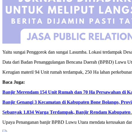
Yaitu sungai Penggorok dan sungai Lasumba. Lokasi terdampak Des
Data dari Badan Penanggulangan Bencana Daerah (BPBD) Luwu Utara
Kerugian materil 94 Unit rumah terdampak, 250 Ha lahan perkebuna
Baca Juga:
Banjir Merendam 154 Unit Rumah dan 70 Ha Persawahan di Ka
Banjir Genangi 3 Kecamatan di Kabupaten Bone Bolango, Prov
Sebanyak 1.834 Warga Terdampak, Banjir Rendam Kabupaten 
Upaya Penanganan banjir BPBD Luwu Utara mendata kerusakan dampa