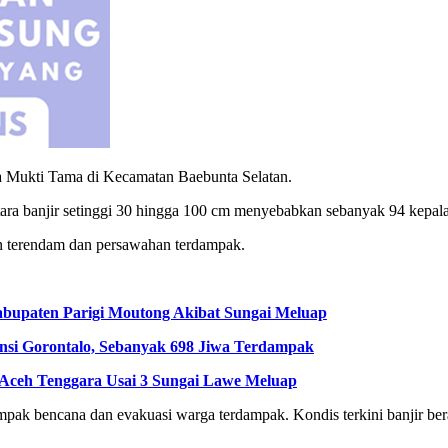
a Mukti Tama di Kecamatan Baebunta Selatan.
 banjir setinggi 30 hingga 100 cm menyebabkan sebanyak 94 kepala
n terendam dan persawahan terdampak.
bupaten Parigi Moutong Akibat Sungai Meluap
insi Gorontalo, Sebanyak 698 Jiwa Terdampak
Aceh Tenggara Usai 3 Sungai Lawe Meluap
k bencana dan evakuasi warga terdampak. Kondis terkini banjir ber