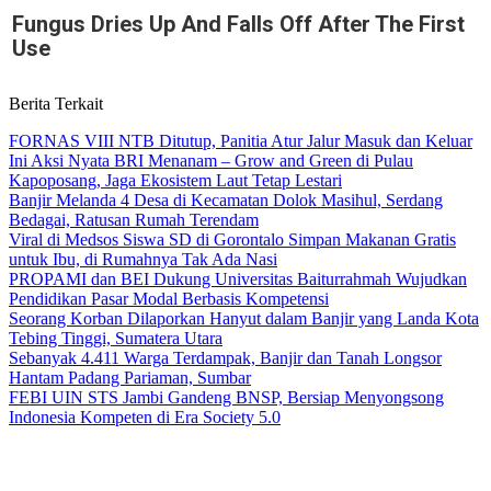
Fungus Dries Up And Falls Off After The First
Use
Berita Terkait
FORNAS VIII NTB Ditutup, Panitia Atur Jalur Masuk dan Keluar
Ini Aksi Nyata BRI Menanam – Grow and Green di Pulau
Kapoposang, Jaga Ekosistem Laut Tetap Lestari
Banjir Melanda 4 Desa di Kecamatan Dolok Masihul, Serdang
Bedagai, Ratusan Rumah Terendam
Viral di Medsos Siswa SD di Gorontalo Simpan Makanan Gratis
untuk Ibu, di Rumahnya Tak Ada Nasi
PROPAMI dan BEI Dukung Universitas Baiturrahmah Wujudkan
Pendidikan Pasar Modal Berbasis Kompetensi
Seorang Korban Dilaporkan Hanyut dalam Banjir yang Landa Kota
Tebing Tinggi, Sumatera Utara
Sebanyak 4.411 Warga Terdampak, Banjir dan Tanah Longsor
Hantam Padang Pariaman, Sumbar
FEBI UIN STS Jambi Gandeng BNSP, Bersiap Menyongsong
Indonesia Kompeten di Era Society 5.0