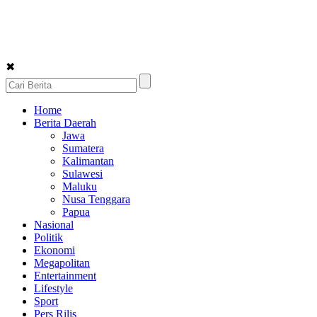
✖
Home
Berita Daerah
Jawa
Sumatera
Kalimantan
Sulawesi
Maluku
Nusa Tenggara
Papua
Nasional
Politik
Ekonomi
Megapolitan
Entertainment
Lifestyle
Sport
Pers Rilis