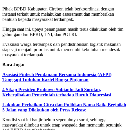
Pihak BPBD Kabupaten Cirebon telah berkoordinasi dengan
instansi terkait untuk melakukan assessment dan memberikan
bantuan kepada masyarakat terdampak.
Hingga saat ini, upaya penanganan masih terus dilakukan oleh tim
gabungan dari BPBD, TNI, dan POLRI.
Evakuasi warga terdampak dan pendistribusian logistik makanan
siap saji menjadi prioritas untuk memenuhi kebutuhan mendesak
masyarakat terdampak.
Baca Juga:
Asosiasi Fintech Pendanaan Bersama Indonesia (AFPI)
Tanggapi Tuduhan Kartel Bunga Pinjaman
4 Sikap Presiden Prabowo Subianto Jadi Sorotan,
Keberpihakan Pemerintah terhadap Buruh Diapresiasi
Lakukan Perbaikan Citra dan Pulihkan Nama Baik, Beginilah
5 Jalan yang Dilakukan oleh Press Release
Kondisi saat ini banjir belum sepenuhnya surut, sehingga
masyarakat diimbau untuk tetap waspada dan mematuhi petunjuk