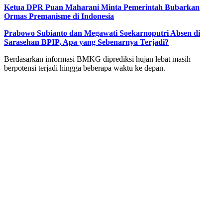
Ketua DPR Puan Maharani Minta Pemerintah Bubarkan
Ormas Premanisme di Indonesia
Prabowo Subianto dan Megawati Soekarnoputri Absen di
Sarasehan BPIP, Apa yang Sebenarnya Terjadi?
Berdasarkan informasi BMKG diprediksi hujan lebat masih
berpotensi terjadi hingga beberapa waktu ke depan.