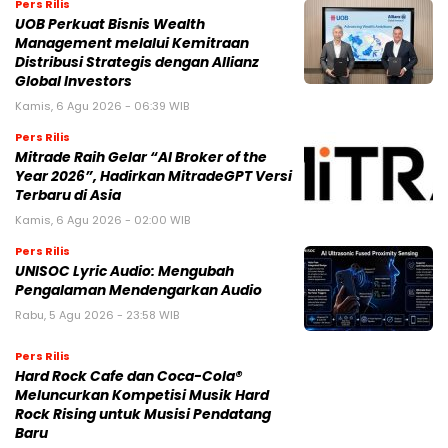
Pers Rilis
UOB Perkuat Bisnis Wealth
Management melalui Kemitraan
Distribusi Strategis dengan Allianz
Global Investors
Kamis, 6 Agu 2026 - 06:39 WIB
Pers Rilis
Mitrade Raih Gelar “AI Broker of the
Year 2026”, Hadirkan MitradeGPT Versi
Terbaru di Asia
Kamis, 6 Agu 2026 - 02:00 WIB
Pers Rilis
UNISOC Lyric Audio: Mengubah
Pengalaman Mendengarkan Audio
Rabu, 5 Agu 2026 - 23:58 WIB
Pers Rilis
Hard Rock Cafe dan Coca-Cola®
Meluncurkan Kompetisi Musik Hard
Rock Rising untuk Musisi Pendatang
Baru