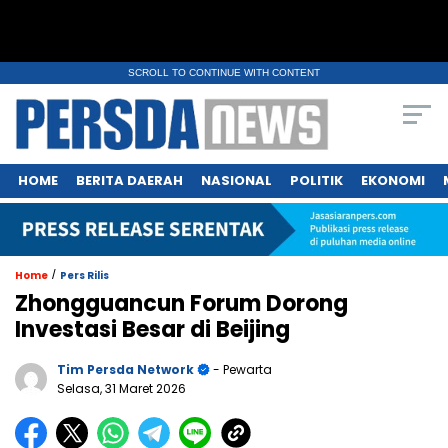
SCROLL TO CONTINUE WITH CONTENT
HOME
BERITA DAERAH
NASIONAL
POLITIK
EKONOMI
/
Home
Pers Rilis
Zhongguancun Forum Dorong
Investasi Besar di Beijing
Tim Persda Network
- Pewarta
Selasa, 31 Maret 2026