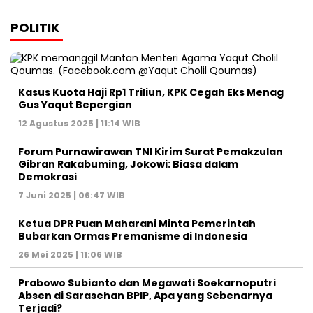
POLITIK
Kasus Kuota Haji Rp1 Triliun, KPK Cegah Eks Menag
Gus Yaqut Bepergian
12 Agustus 2025 | 11:14 WIB
Forum Purnawirawan TNI Kirim Surat Pemakzulan
Gibran Rakabuming, Jokowi: Biasa dalam
Demokrasi
7 Juni 2025 | 06:47 WIB
Ketua DPR Puan Maharani Minta Pemerintah
Bubarkan Ormas Premanisme di Indonesia
26 Mei 2025 | 11:06 WIB
Prabowo Subianto dan Megawati Soekarnoputri
Absen di Sarasehan BPIP, Apa yang Sebenarnya
Terjadi?