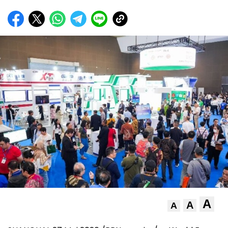
A
A
A