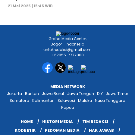
21 Mei 2025 | 15:45 WIB
Graha Media Center,
Bogor - Indonesia
untukredaksi@gmail.com
+62855-7777888
MEDIA NETWORK
Jakarta
Banten
Jawa Barat
Jawa Tengah
DIY
Jawa Timur
Sumatera
Kalimantan
Sulawesi
Maluku
Nusa Tenggara
Papua
HOME
HISTORI MEDIA
TIM REDAKSI
KODE ETIK
PEDOMAN MEDIA
HAK JAWAB