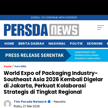
SCROLL TO CONTINUE WITH CONTENT
HOME
BERITA DAERAH
NASIONAL
POLITIK
EKONOMI
/
Home
Pers Rilis
World Expo of Packaging Industry-
Southeast Asia 2026 Kembali Digelar
di Jakarta, Perkuat Kolaborasi
Strategis di Tingkat Regional
Tim Persda Network
- Pewarta
Rabu, 27 Mei 2026