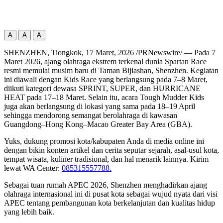
A
A
A
SHENZHEN, Tiongkok
,
17 Maret, 2026
/PRNewswire/ — Pada 7
Maret 2026, ajang olahraga ekstrem terkenal dunia Spartan Race
resmi memulai musim baru di Taman Bijiashan, Shenzhen. Kegiatan
ini diawali dengan Kids Race yang berlangsung pada 7–8 Maret,
diikuti kategori dewasa SPRINT, SUPER, dan HURRICANE
HEAT pada 17–18 Maret. Selain itu, acara Tough Mudder Kids
juga akan berlangsung di lokasi yang sama pada 18–19 April
sehingga mendorong semangat berolahraga di kawasan
Guangdong–Hong Kong–Macao Greater Bay Area (GBA).
Yuks, dukung promosi kota/kabupaten Anda di media online ini
dengan bikin konten artikel dan cerita seputar sejarah, asal-usul kota,
tempat wisata, kuliner tradisional, dan hal menarik lainnya. Kirim
lewat WA Center:
085315557788.
Sebagai tuan rumah APEC 2026, Shenzhen menghadirkan ajang
olahraga internasional ini di pusat kota sebagai wujud nyata dari visi
APEC tentang pembangunan kota berkelanjutan dan kualitas hidup
yang lebih baik.