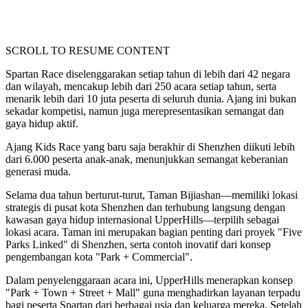
SCROLL TO RESUME CONTENT
Spartan Race diselenggarakan setiap tahun di lebih dari 42 negara
dan wilayah, mencakup lebih dari 250 acara setiap tahun, serta
menarik lebih dari 10 juta peserta di seluruh dunia. Ajang ini bukan
sekadar kompetisi, namun juga merepresentasikan semangat dan
gaya hidup aktif.
Ajang Kids Race yang baru saja berakhir di Shenzhen diikuti lebih
dari 6.000 peserta anak-anak, menunjukkan semangat keberanian
generasi muda.
Selama dua tahun berturut-turut, Taman Bijiashan—memiliki lokasi
strategis di pusat kota Shenzhen dan terhubung langsung dengan
kawasan gaya hidup internasional UpperHills—terpilih sebagai
lokasi acara. Taman ini merupakan bagian penting dari proyek "Five
Parks Linked" di Shenzhen, serta contoh inovatif dari konsep
pengembangan kota "Park + Commercial".
Dalam penyelenggaraan acara ini, UpperHills menerapkan konsep
"Park + Town + Street + Mall" guna menghadirkan layanan terpadu
bagi peserta Spartan dari berbagai usia dan keluarga mereka. Setelah