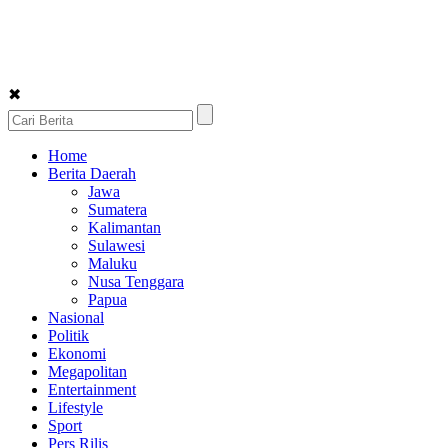
✖
Home
Berita Daerah
Jawa
Sumatera
Kalimantan
Sulawesi
Maluku
Nusa Tenggara
Papua
Nasional
Politik
Ekonomi
Megapolitan
Entertainment
Lifestyle
Sport
Pers Rilis