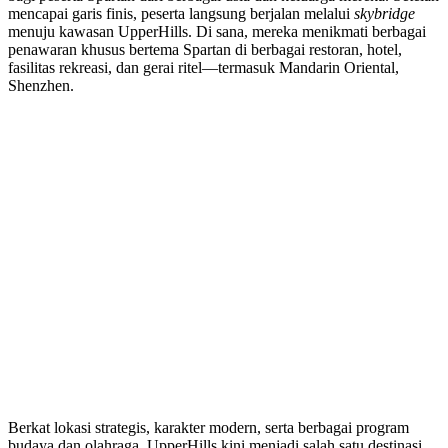
mencapai garis finis, peserta langsung berjalan melalui
skybridge
menuju kawasan UpperHills. Di sana, mereka menikmati berbagai
penawaran khusus bertema Spartan di berbagai restoran, hotel,
fasilitas rekreasi, dan gerai ritel—termasuk Mandarin Oriental,
Shenzhen.
Berkat lokasi strategis, karakter modern, serta berbagai program
budaya dan olahraga, UpperHills kini menjadi salah satu destinasi