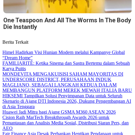
One Teaspoon And All The Worms In The Body
Die Instantly
Berita Terkait
Himel Hadirkan Visi Hunian Modern melalui Kampanye Global
“Dream Home”
FAMILIARITÉ: Ketika Sinema dan Sastra Bertemu dalam Sebuah
Karya Puitis
MONDEVITA MENGAKUISISI SAHAM MAYORITAS DI
UNDERSCORE DISTRICT, PERUSAHAAN INDUK
MAGLIANO, SEBAGAI LANGKAH KEDUA DALAM
MEMBANGUN PLATFORM MEREK MEWAH ITALIA BARU
HIKSEMI Tampilkan Solusi Penyimpanan Data untuk Seluruh
Skenario di Ajang DTI Indonesia 2026, Dukung Pengembangan AI
di Asia Tenggara
Huawei Jadi Mitra bagi Ajang GSMA M360 ASEAN 2026
Cision Raih MarTech Breakthrough Awards 2026 untuk
Pemantauan dan Analisis Media Sosial, Distribusi Siaran Pers, dan
AEO
Fair Finance Asia Desak Perbankan Hentikan Pendanaan untuk