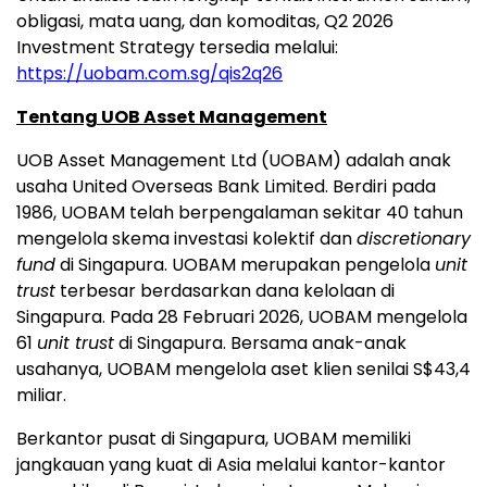
Singapura. Pada 28 Februari 2026, UOBAM mengelola
61
unit trust
di Singapura. Bersama anak-anak
usahanya, UOBAM mengelola aset klien senilai S$43,4
miliar.
Berkantor pusat di Singapura, UOBAM memiliki
jangkauan yang kuat di Asia melalui kantor-kantor
perwakilan di Brunei, Indonesia, Jepang, Malaysia,
Thailand, dan Vietnam. Jaringan UOBAM mencakup
UOB Islamic Asset Management Sdn Bhd di Malaysia,
sebuah usaha patungan yang didirikan bersama Ping
An Fund Management Company Limited, serta aliansi
strategis bersama sejumlah mitra, seperti Wellington
Management Singapore.
UOBAM merupakan salah satu manajer investasi
yang paling banyak meraih penghargaan, lebih dari
380 penghargaan. Pada 2025, UOBAM sukses meraih
gelar " Best Regional Asset Management Company"