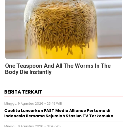
Himel Hadirkan Visi Hunian Modern melalui Kampanye
Global “Dream Home”
Sabtu, 8 Agustus 2026 - 14:19 WIB
FAMILIARITÉ: Ketika Sinema dan Sastra Bertemu dalam
Sebuah Karya Puitis
Jumat, 7 Agustus 2026 - 09:32 WIB
MONDEVITA MENGAKUISISI SAHAM MAYORITAS DI
UNDERSCORE DISTRICT, PERUSAHAAN INDUK MAGLIANO,
SEBAGAI LANGKAH KEDUA DALAM MEMBANGUN
PLATFORM MEREK MEWAH ITALIA BARU
BERITA TERBARU
Pers Rilis
Coolita Luncurkan FAST Media Alliance
Pertama di Indonesia Bersama
Sejumlah Stasiun TV Terkemuka
Minggu, 9 Agu 2026 - 23:49 WIB