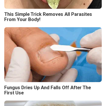
One Teaspoon And All The Worms In The
Body Die Instantly
BERITA TERKAIT
Minggu, 9 Agustus 2026 - 23:49 WIB
Coolita Luncurkan FAST Media Alliance Pertama di
Indonesia Bersama Sejumlah Stasiun TV Terkemuka
Minggu, 9 Agustus 2026 - 01:45 WIB
16th Worldwide Chinese Life Insurance Congress &
International Dragon Award (IDA) Annual Conference
2026 Resmi Digelar
Sabtu, 8 Agustus 2026 - 14:26 WIB