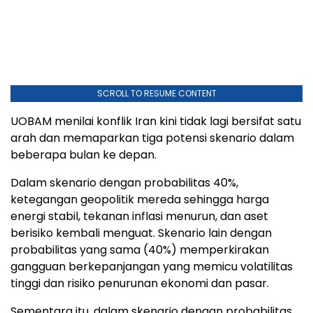
UOBAM menilai konflik Iran kini tidak lagi bersifat satu
arah dan memaparkan tiga potensi skenario dalam
beberapa bulan ke depan.
Dalam skenario dengan probabilitas 40%,
ketegangan geopolitik mereda sehingga harga
energi stabil, tekanan inflasi menurun, dan aset
berisiko kembali menguat. Skenario lain dengan
probabilitas yang sama (40%) memperkirakan
gangguan berkepanjangan yang memicu volatilitas
tinggi dan risiko penurunan ekonomi dan pasar.
Sementara itu, dalam skenario dengan probabilitas
lebih rendah (20%) namun berdampak lebih besar,
konflik berpotensi meningkat sehingga risiko resesi
global ikut melonjak.
Anthony Raza,
Head, Multi-Asset Strategy
, UOBAM,
mengatakan, "Meski sulit diprediksi, pasar cenderung