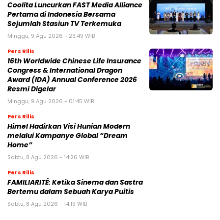
MEMBANGUN PLATFORM MEREK MEWAH ITALIA BARU
Jumat, 7 Agu 2026 - 09:32 WIB
NASIONAL
BPIH 2026 Ditetapkan Lebih Rendah, Pemerintah
Jaga Kualitas Layanan di Tanah Suci
30 Oktober 2025 | 22:11 WIB
Mahfud MD Nilai Reshuffle Kabinet Prabowo Baru
Tahap Awal, Oktober Bisa Berlanjut
15 September 2025 | 07:21 WIB
Reshuffle Kabinet Prabowo: 3 Nama Hilang, Istana
Tegaskan Pilihan Bukan Karena Politik
9 September 2025 | 14:55 WIB