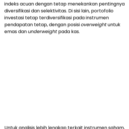
Untuk analisis lebih lengkap terkait instrumen saham,
obligasi, mata uang, dan komoditas, Q2 2026
Investment Strategy tersedia melalui:
https://uobam.com.sg/qis2q26
Tentang UOB Asset Management
UOB Asset Management Ltd (UOBAM) adalah anak
usaha United Overseas Bank Limited. Berdiri pada
1986, UOBAM telah berpengalaman sekitar 40 tahun
mengelola skema investasi kolektif dan
discretionary
fund
di Singapura. UOBAM merupakan pengelola
unit
trust
terbesar berdasarkan dana kelolaan di