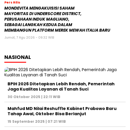
POLITIK
Kasus Kuota Haji Rp1 Triliun, KPK Cegah Eks Menag
Gus Yaqut Bepergian
12 Agustus 2025 | 11:14 WIB
Forum Purnawirawan TNI Kirim Surat Pemakzulan
Gibran Rakabuming, Jokowi: Biasa dalam
Demokrasi
7 Juni 2025 | 06:47 WIB
Ketua DPR Puan Maharani Minta Pemerintah
Bubarkan Ormas Premanisme di Indonesia
26 Mei 2025 | 11:06 WIB
Prabowo Subianto dan Megawati Soekarnoputri
Absen di Sarasehan BPIP, Apa yang Sebenarnya
Terjadi?
21 Mei 2025 | 15:45 WIB