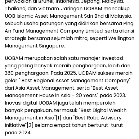
dari Asia Asset Management, serta "Best Asset
Management House in Asia – 20 Years" pada 2023.
Inovasi digital UOBAM juga telah memperoleh
banyak pengakuan, termasuk "Best Digital Wealth
Management in Asia"
[1]
dan "Best Robo Advisory
Initiative"
[2]
selama empat tahun berturut-turut
pada 2024.
Sebagai pemimpin layanan investasi berkelanjutan,
UOBAM berhasil meraih gelar "Best application of
ESG in ASEAN"
[3]
(2023), serta memenangkan
berbagai penghargaan dalam bidang keberlanjutan
di Indonesia dan Thailand. Lebih lagi, keahlian UOBAM
dalam bidang kecerdasan buatan telah dinobatkan
sebagai "Most Innovative Application of Artificial
Intelligence (ASEAN)" selama tiga tahun berturut-
turut
[4]
.
Media Sosial UOBAM:
LinkedIn
|
Facebook