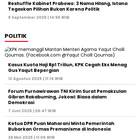
Graha Media Center,
Bogor - Indonesia
untukredaksi@gmail.com
+62855-7777888
MEDIA NETWORK
Jakarta
Banten
Jawa Barat
Jawa Tengah
DIY
Jawa Timur
Sumatera
Kalimantan
Sulawesi
Maluku
Nusa Tenggara
Papua
HOME
HISTORI MEDIA
TIM REDAKSI
KODE ETIK
PEDOMAN MEDIA
HAK JAWAB
KONTAK IKLAN