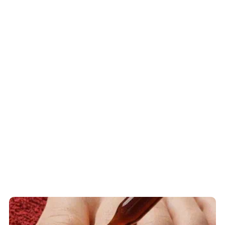
Fungus Is A Parasite, And It Dies From A
Drop Of Plain...
This Simple Trick Removes All Parasites
From Your Body!