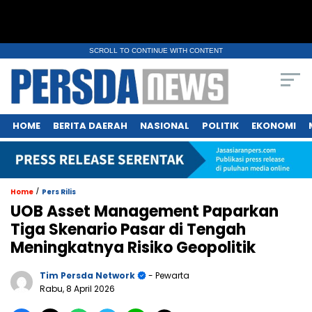
SCROLL TO CONTINUE WITH CONTENT
HOME
BERITA DAERAH
NASIONAL
POLITIK
EKONOMI
/
Home
Pers Rilis
UOB Asset Management Paparkan
Tiga Skenario Pasar di Tengah
Meningkatnya Risiko Geopolitik
Tim Persda Network
- Pewarta
Rabu, 8 April 2026