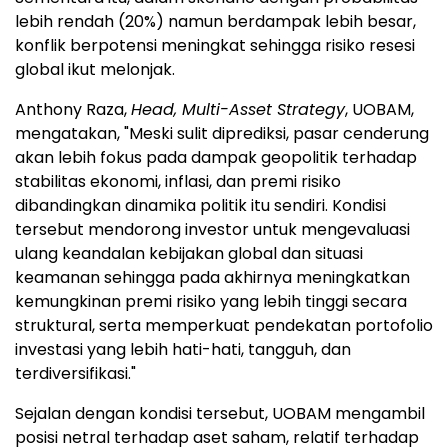
akan lebih fokus pada dampak geopolitik terhadap
stabilitas ekonomi, inflasi, dan premi risiko
dibandingkan dinamika politik itu sendiri. Kondisi
tersebut mendorong investor untuk mengevaluasi
ulang keandalan kebijakan global dan situasi
keamanan sehingga pada akhirnya meningkatkan
kemungkinan premi risiko yang lebih tinggi secara
struktural, serta memperkuat pendekatan portofolio
investasi yang lebih hati-hati, tangguh, dan
terdiversifikasi."
Sejalan dengan kondisi tersebut, UOBAM mengambil
posisi netral terhadap aset saham, relatif terhadap
indeks acuan dengan tetap menekankan pentingnya
diversifikasi dan selektivitas. Di sisi lain, portofolio
investasi tetap terdiversifikasi pada instrumen
pendapatan tetap, dengan posisi
overweight
untuk
emas dan
underweight
pada kas.