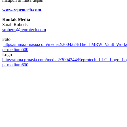
maupun di masa depan.
www.reprotech.com
Kontak Media
Sarah Roberts
sroberts@reprotech.com
Foto –
https://mma.prnasia.com/media2/3004224/The_TMRW_Vault_Workst
p=medium600
Logo –
https://mma.prnasia.com/media2/3004244/Reprotech_LLC_Logo_Lo
p=medium600