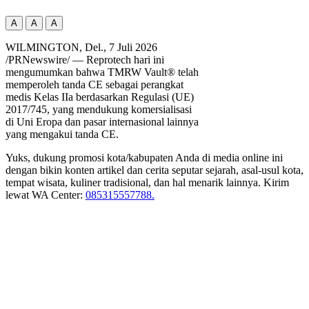
A
A
A
WILMINGTON, Del.
,
7 Juli 2026
/PRNewswire/ — Reprotech hari ini
mengumumkan bahwa TMRW Vault® telah
memperoleh tanda CE sebagai perangkat
medis Kelas IIa berdasarkan Regulasi (UE)
2017/745, yang mendukung komersialisasi
di Uni Eropa dan pasar internasional lainnya
yang mengakui tanda CE.
Yuks, dukung promosi kota/kabupaten Anda di media online ini
dengan bikin konten artikel dan cerita seputar sejarah, asal-usul kota,
tempat wisata, kuliner tradisional, dan hal menarik lainnya. Kirim
lewat WA Center:
085315557788.