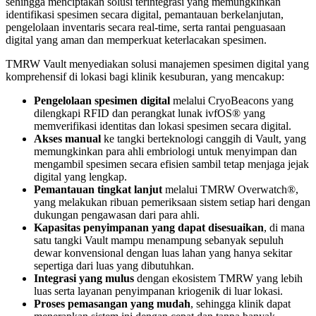
sehingga menciptakan solusi terintegrasi yang memungkinkan
identifikasi spesimen secara digital, pemantauan berkelanjutan,
pengelolaan inventaris secara real-time, serta rantai penguasaan
digital yang aman dan memperkuat keterlacakan spesimen.
TMRW Vault menyediakan solusi manajemen spesimen digital yang
komprehensif di lokasi bagi klinik kesuburan, yang mencakup:
Pengelolaan spesimen digital
melalui CryoBeacons yang
dilengkapi RFID dan perangkat lunak ivfOS® yang
memverifikasi identitas dan lokasi spesimen secara digital.
Akses manual
ke tangki berteknologi canggih di Vault, yang
memungkinkan para ahli embriologi untuk menyimpan dan
mengambil spesimen secara efisien sambil tetap menjaga jejak
digital yang lengkap.
Pemantauan tingkat lanjut
melalui TMRW Overwatch®,
yang melakukan ribuan pemeriksaan sistem setiap hari dengan
dukungan pengawasan dari para ahli.
Kapasitas penyimpanan yang dapat disesuaikan
, di mana
satu tangki Vault mampu menampung sebanyak sepuluh
dewar konvensional dengan luas lahan yang hanya sekitar
sepertiga dari luas yang dibutuhkan.
Integrasi yang mulus
dengan ekosistem TMRW yang lebih
luas serta layanan penyimpanan kriogenik di luar lokasi.
Proses pemasangan yang mudah
, sehingga klinik dapat