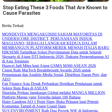
Stop Eating These 3 Foods That Are Known to
Cause Parasites
Berita Terkait
MONDEVITA MENGAKUISISI SAHAM MAYORITAS DI
UNDERSCORE DISTRICT, PERUSAHAAN INDUK
MAGLIANO, SEBAGAI LANGKAH KEDUA DALAM
MEMBANGUN PLATFORM MEREK MEWAH ITALIA BARU
HIKSEMI Tampilkan Solusi Penyimpanan Data untuk Seluruh
Skenario di Ajang DTI Indonesia 2026, Dukung Pengembangan AI
di Asia Tenggara
Huawei Jadi Mitra bagi Ajang GSMA M360 ASEAN 2026
Cision Raih MarTech Breakthrough Awards 2026 untuk
Pemantauan dan Analisis Media Sosial, Distribusi Siaran Pers, dan
AEO
Fair Finance Asia Desak Perbankan Hentikan Pendanaan untuk
Sektor Batu Bara di ASEAN
Shueisha Perluas Jangkauan Global melalui MANGA MILLION,
Platform Manga yang Tersedia dalam 100 Bahasa
Haier Gandeng AO 1 Point Slam, Buka Peluang bagi Petenis
Komunitas Tampil di Ajang Grand Slam
SUS ENVIRONMENT Raih Dua Proyek WtE di Indonesia,