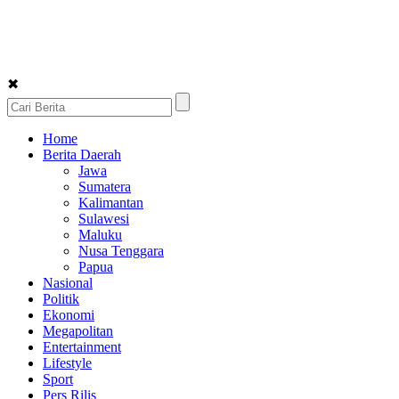
✖
Home
Berita Daerah
Jawa
Sumatera
Kalimantan
Sulawesi
Maluku
Nusa Tenggara
Papua
Nasional
Politik
Ekonomi
Megapolitan
Entertainment
Lifestyle
Sport
Pers Rilis