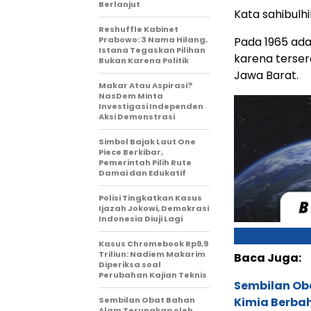
Berlanjut
Kata sahibulhi
Reshuffle Kabinet
Prabowo: 3 Nama Hilang,
Pada 1965 ada
Istana Tegaskan Pilihan
karena terser
Bukan Karena Politik
Jawa Barat.
Makar Atau Aspirasi?
NasDem Minta
Investigasi Independen
Aksi Demonstrasi
Simbol Bajak Laut One
Piece Berkibar,
Pemerintah Pilih Rute
Damai dan Edukatif
Polisi Tingkatkan Kasus
Ijazah Jokowi, Demokrasi
Indonesia Diuji Lagi
Kasus Chromebook Rp9,9
Triliun: Nadiem Makarim
Baca Juga:
Diperiksa soal
Perubahan Kajian Teknis
Sembilan Ob
Sembilan Obat Bahan
Kimia Berba
Alam Terungkap oleh