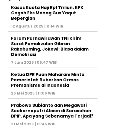
Kasus Kuota Haji Rp1 Triliun, KPK
Cegah Eks Menag Gus Yaqut
Bepergian
12 Agustus 2025 | 11:14 WIB
Forum Purnawirawan TNI Kirim
Surat Pemakzulan Gibran
Rakabuming, Jokowi: Biasa dalam
Demokrasi
7 Juni 2025 | 06:47 WIB
Ketua DPR Puan Maharani Minta
Pemerintah Bubarkan Ormas
Premanisme di Indonesia
26 Mei 2025 | 11:06 WIB
Prabowo Subianto dan Megawati
Soekarnoputri Absen di Sarasehan
BPIP, Apa yang Sebenarnya Terjadi?
21 Mei 2025 | 15:45 WIB