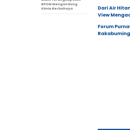
BPOM Mengandung
Dari Air Hit
Kimia Berbahaya
View Mengad
Forum Purna
Rakabuming,