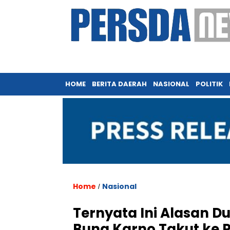
HOME
BERITA DAERAH
NASIONAL
POLITIK
Home
Nasional
/
Ternyata Ini Alasan Du
Bung Karno Takut ke P