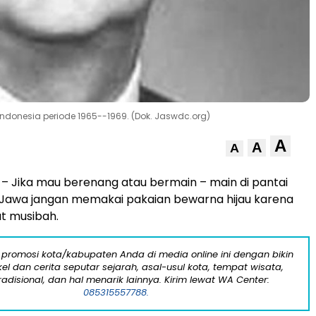
 Indonesia periode 1965--1969. (Dok. Jaswdc.org)
A
A
A
– Jika mau berenang atau bermain – main di pantai
 Jawa jangan memakai pakaian bewarna hijau karena
t musibah.
 promosi kota/kabupaten Anda di media online ini dengan bikin
kel dan cerita seputar sejarah, asal-usul kota, tempat wisata,
tradisional, dan hal menarik lainnya. Kirim lewat WA Center:
085315557788.