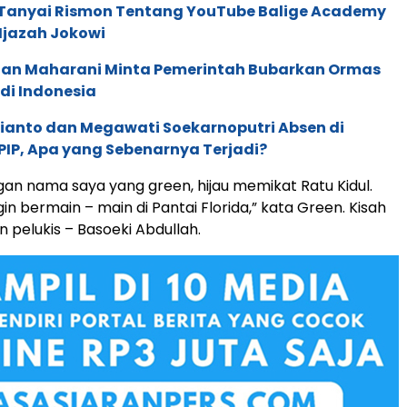
 Tanyai Rismon Tentang YouTube Balige Academy
 Ijazah Jokowi
uan Maharani Minta Pemerintah Bubarkan Ormas
di Indonesia
ianto dan Megawati Soekarnoputri Absen di
IP, Apa yang Sebenarnya Terjadi?
gan nama saya yang green, hijau memikat Ratu Kidul.
in bermain – main di Pantai Florida,” kata Green. Kisah
n pelukis – Basoeki Abdullah.