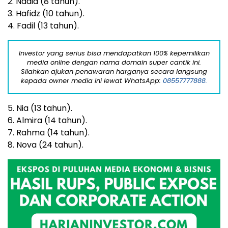
17. Diana (60 tahun).
18. Mimi (70 tahun).
19. Samsu (74 tahun).
20. Rifat.
Guna memastikan terjadinya kecelakaan itu, aparat
kepolisian setempat masih melakukan oleh tempat
kejadian.