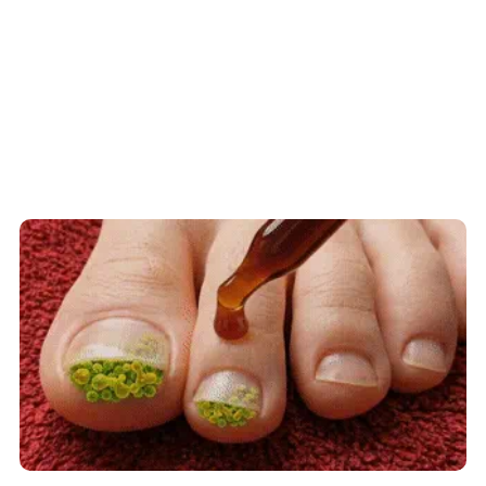
Fungus Dries Up And Falls Off After The
First Use
This Simple Trick Removes All Parasites
From Your Body!
Tag :
Kecelakaan Lalu Lintas
Lereng Gunung Lawu