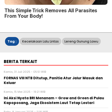
Manga yang Tersedia dalam 100
Bahasa
Kamis, 6 Agu 2026 - 13:00 WIB
Pers Rilis
Haier Gandeng AO 1 Point Slam, Buka
Peluang bagi Petenis Komunitas
Tampil di Ajang Grand Slam
Kamis, 6 Agu 2026 - 12:10 WIB
Pers Rilis
SUS ENVIRONMENT Raih Dua Proyek
WtE di Indonesia, Percepat Ekspansi
Global
Kamis, 6 Agu 2026 - 12:08 WIB
NASIONAL
BPIH 2026 Ditetapkan Lebih Rendah, Pemerintah