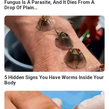
BERITA TERKAIT
Kamis, 31 Juli 2025 - 05:51 WIB
FORNAS VIII NTB Ditutup, Panitia Atur Jalur Masuk dan
Keluar
Kamis, 15 Mei 2025 - 19:21 WIB
Ini Aksi Nyata BRI Menanam – Grow and Green di Pulau
Kapoposang, Jaga Ekosistem Laut Tetap Lestari
Rabu, 8 Januari 2025 - 11:16 WIB
Banjir Melanda 4 Desa di Kecamatan Dolok Masihul,
Serdang Bedagai, Ratusan Rumah Terendam
Rabu, 8 Januari 2025 - 09:12 WIB
Viral di Medsos Siswa SD di Gorontalo Simpan Makanan
Gratis untuk Ibu, di Rumahnya Tak Ada Nasi
Sabtu, 16 November 2024 - 20:42 WIB