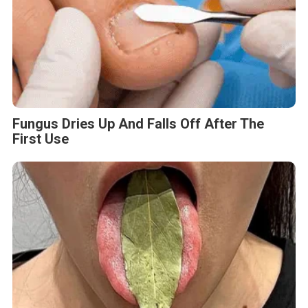
PROPAMI dan BEI Dukung Universitas Baiturrahmah
Wujudkan Pendidikan Pasar Modal Berbasis
Kompetensi
BERITA TERBARU
Pers Rilis
Cision Raih MarTech Breakthrough
Awards 2026 untuk Pemantauan dan
Analisis Media Sosial, Distribusi Siaran
Pers, dan AEO
Kamis, 6 Agu 2026 - 17:00 WIB
Pers Rilis
Fair Finance Asia Desak Perbankan
Hentikan Pendanaan untuk Sektor
Batu Bara di ASEAN
Kamis, 6 Agu 2026 - 13:02 WIB
Pers Rilis
Shueisha Perluas Jangkauan Global
melalui MANGA MILLION, Platform