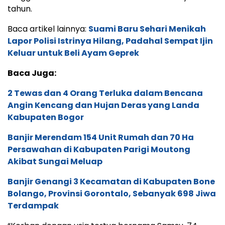
Persawahan di Kabupaten Parigi Moutong
Akibat Sungai Meluap
Banjir Genangi 3 Kecamatan di Kabupaten Bone
Bolango, Provinsi Gorontalo, Sebanyak 698 Jiwa
Terdampak
“Korban dengan usia tertua bernama Samsu, 74
tahun, dan paling muda adalah bayi usia 1 tahun
bernama Arkana,” sebut Gigin.
Sumber di lokasi kejadian mengatakan, minibus Elf
yang dikemudikan Lukman Hakim, warga Desa