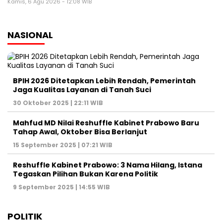
MEDIA NETWORK
Jakarta
Banten
Jawa Barat
Jawa Tengah
DIY
Jawa Timur
Sumatera
Kalimantan
Sulawesi
Maluku
Nusa Tenggara
Papua
HOME
HISTORI MEDIA
TIM REDAKSI
KODE ETIK
PEDOMAN MEDIA
HAK JAWAB
KONTAK IKLAN
PERSDA NEWS NETWORK @2023