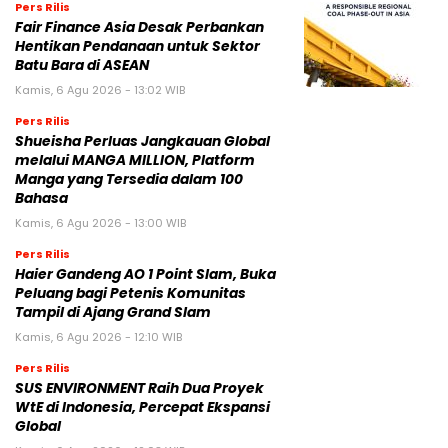
Gibran Rakabuming, Jokowi: Biasa dalam
Demokrasi
7 Juni 2025 | 06:47 WIB
Ketua DPR Puan Maharani Minta Pemerintah
Bubarkan Ormas Premanisme di Indonesia
26 Mei 2025 | 11:06 WIB
Prabowo Subianto dan Megawati Soekarnoputri
Absen di Sarasehan BPIP, Apa yang Sebenarnya
Terjadi?
21 Mei 2025 | 15:45 WIB
Graha Media Center,
Bogor - Indonesia
untukredaksi@gmail.com
+62855-7777888