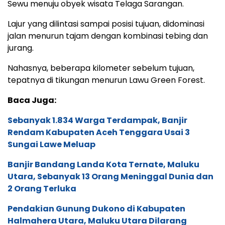
Pendakian Gunung Dukono di Kabupaten
Halmahera Utara, Maluku Utara Dilarang
Otoritas Kegunungapian
Tiba-tiba kendaraan kehilangan keseimbangan.
Hilangnya kendali itu diduga akibat terjadinya
gangguan fungsi rem kendaraan.
Dalam kondisi kritis itu, kendaraan terbanting ke
kanan dan terguling. Beruntung, kendaraan berikut
seluruh penumpangnya tidak terjun ke jurang
lantaran tertahan pagar jurang.
Peluang bagi aktivis pers pelajar, pers mahasiswa, dan
muda/mudi untuk dilatih menulis berita secara online, dan
praktek liputan langsung menjadi jurnalis muda di media
ini. Kirim CV dan karya tulis, ke WA Center:
087815557788.
Beberapa unit ambulan PMI dibantu warga langsung
mengevakuasi para korban, dilarikan ke Puskesmas