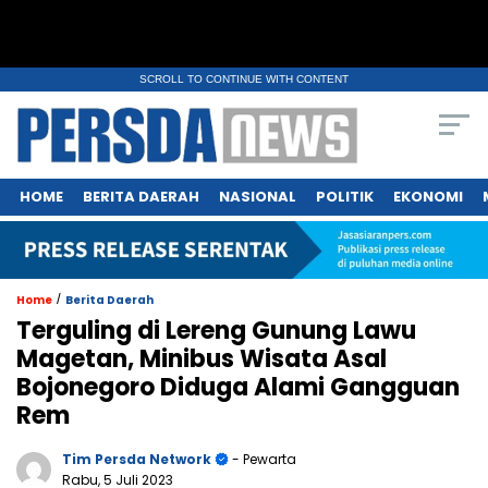
SCROLL TO CONTINUE WITH CONTENT
HOME
BERITA DAERAH
NASIONAL
POLITIK
EKONOMI
/
Home
Berita Daerah
Terguling di Lereng Gunung Lawu
Magetan, Minibus Wisata Asal
Bojonegoro Diduga Alami Gangguan
Rem
Tim Persda Network
- Pewarta
Rabu, 5 Juli 2023