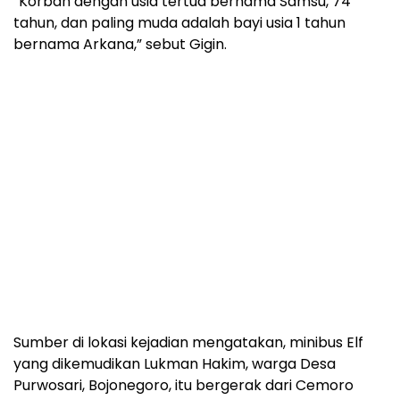
Purwosari, Bojonegoro, itu bergerak dari Cemoro
Sewu menuju obyek wisata Telaga Sarangan.
Lajur yang dilintasi sampai posisi tujuan, didominasi
jalan menurun tajam dengan kombinasi tebing dan
jurang.
Nahasnya, beberapa kilometer sebelum tujuan,
tepatnya di tikungan menurun Lawu Green Forest.
Baca Juga:
Sebanyak 1.834 Warga Terdampak, Banjir
Rendam Kabupaten Aceh Tenggara Usai 3
Sungai Lawe Meluap
Banjir Bandang Landa Kota Ternate, Maluku
Utara, Sebanyak 13 Orang Meninggal Dunia dan
2 Orang Terluka