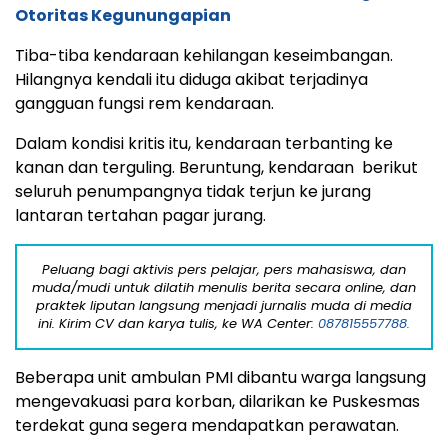
terdekat guna segera mendapatkan perawatan.
Korban yang mengalami luka serius dirujuk ke RUSD
dr. Sayidiman, Magetan.
Portal berita ini menerima konten video dengan durasi
maksimal 30 detik (ukuran dan format video untuk
plaftform Youtube atau Dailymotion) dengan teks narasi
maksimal 15 paragraf. Kirim lewat WA Center:
085315557788.
Para korban tercatat sebagai warga Kabupaten
Bojonegoro, Jawa Timur. Masing-masing: