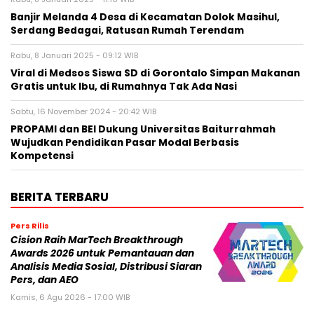
Jaga Kualitas Layanan di Tanah Suci
30 Oktober 2025 | 22:11 WIB
Mahfud MD Nilai Reshuffle Kabinet Prabowo Baru
Tahap Awal, Oktober Bisa Berlanjut
15 September 2025 | 07:21 WIB
Reshuffle Kabinet Prabowo: 3 Nama Hilang, Istana
Tegaskan Pilihan Bukan Karena Politik
9 September 2025 | 14:55 WIB
POLITIK
Kasus Kuota Haji Rp1 Triliun, KPK Cegah Eks Menag
Gus Yaqut Bepergian
12 Agustus 2025 | 11:14 WIB
Forum Purnawirawan TNI Kirim Surat Pemakzulan