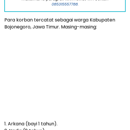
6. Almira (14 tahun).
7. Rahma (14 tahun).
8. Nova (24 tahun).
9. Farida (24 tahun).
10. Wartini (30 tahun).
11. Srini (33 tahun).
12. Rianti (34 tahun).
13. Sriati (39 tahun).
14. Lukman Hakim (sopir 39 tahun)
15. Srimami (42 tajun).
16. Listitik (50 tahun).