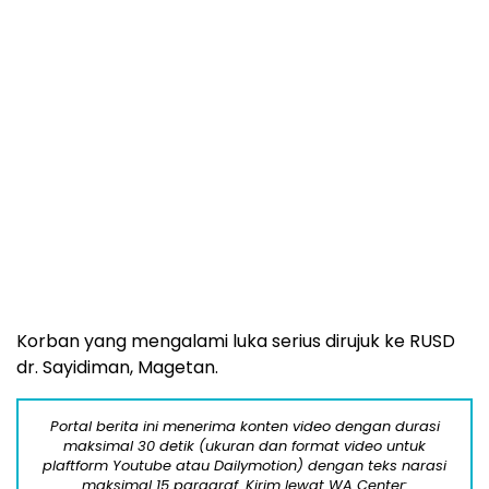
1. Arkana (bayi 1 tahun).
2. Nadia (8 tahun).
3. Hafidz (10 tahun).
4. Fadil (13 tahun).
Investor yang serius bisa mendapatkan 100% kepemilikan
media online dengan nama domain super cantik ini.
Silahkan ajukan penawaran harganya secara langsung
kepada owner media ini lewat WhatsApp:
08557777888.
5. Nia (13 tahun).