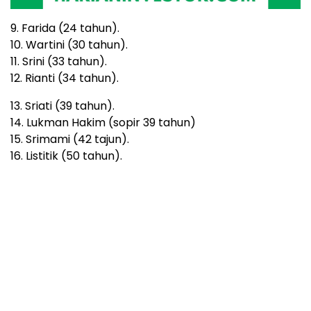
Sejumlah saksi mata dimintai keterangan, termasuk
pengemudi dan para penumpang.
Sementara banyak kendaraan yang hancur di
beberapa sisi sasisnya, dievakuasi petugas polisi dan
diamankan di Pos Polisi terdekat. (FIN).***