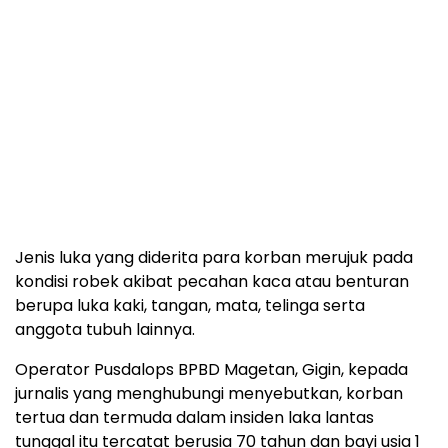
kondisi robek akibat pecahan kaca atau benturan
berupa luka kaki, tangan, mata, telinga serta
anggota tubuh lainnya.
Operator Pusdalops BPBD Magetan, Gigin, kepada
jurnalis yang menghubungi menyebutkan, korban
tertua dan termuda dalam insiden laka lantas
tunggal itu tercatat berusia 70 tahun dan bayi usia 1
tahun.
Baca artikel lainnya:
Suami Baru Sehari Menikah
Lapor Polisi Istrinya Hilang, Padahal Sempat Ijin
Keluar untuk Beli Ayam Geprek
Baca Juga:
2 Tewas dan 4 Orang Terluka dalam Bencana
Angin Kencang dan Hujan Deras yang Landa
Kabupaten Bogor
Banjir Merendam 154 Unit Rumah dan 70 Ha