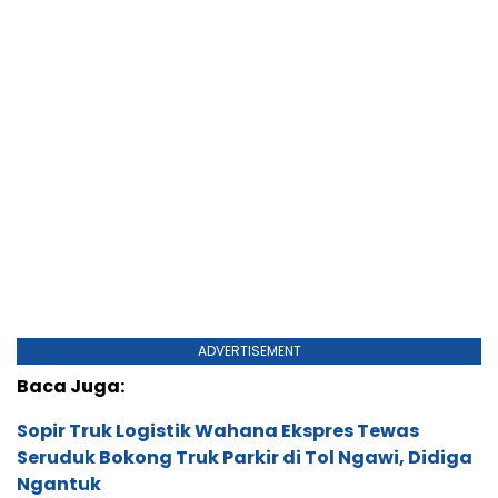
ADVERTISEMENT
Baca Juga:
Sopir Truk Logistik Wahana Ekspres Tewas
Seruduk Bokong Truk Parkir di Tol Ngawi, Didiga
Ngantuk
Diduga Mabuk Mengemudi Motor Bertabrakan
dengan Minibus di Magetan, Jasad Anggota
Polisi Bau Arak
4 Penumpang Pick Up Korban Alami Luka-luka
Akibat Truk Molen Cor Tabrak Pick Up