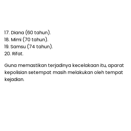
Fungus Is A Parasite, And It Dies From A
Drop Of Plain...