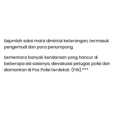
5 Hidden Signs You Have Worms Inside Your
Body