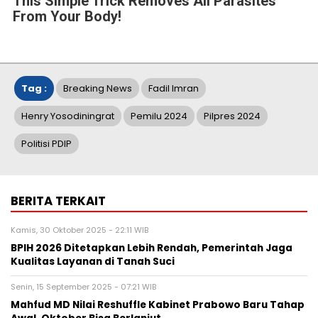
This Simple Trick Removes All Parasites
From Your Body!
Tag :
Breaking News
Fadil Imran
Henry Yosodiningrat
Pemilu 2024
Pilpres 2024
Politisi PDIP
BERITA TERKAIT
Kamis, 30 Oktober 2025 - 22:11 WIB
BPIH 2026 Ditetapkan Lebih Rendah, Pemerintah Jaga
Kualitas Layanan di Tanah Suci
Senin, 15 September 2025 - 07:21 WIB
Mahfud MD Nilai Reshuffle Kabinet Prabowo Baru Tahap