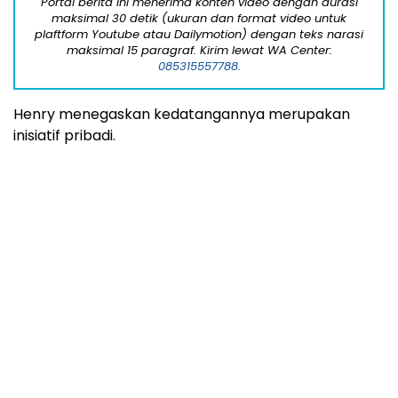
Portal berita ini menerima konten video dengan durasi
maksimal 30 detik (ukuran dan format video untuk
plaftform Youtube atau Dailymotion) dengan teks narasi
maksimal 15 paragraf. Kirim lewat WA Center:
085315557788.
Henry menegaskan kedatangannya merupakan
inisiatif pribadi.