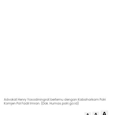
Advokat Henry Yosodiningrat bertemu dengan Kabaharkam Polri
Komjen Pol Fadil Imran. (Dok. Humas.polri.go.id)
A
A
A