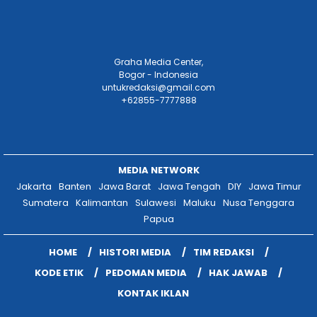
Graha Media Center,
Bogor - Indonesia
untukredaksi@gmail.com
+62855-7777888
MEDIA NETWORK
Jakarta
Banten
Jawa Barat
Jawa Tengah
DIY
Jawa Timur
Sumatera
Kalimantan
Sulawesi
Maluku
Nusa Tenggara
Papua
HOME
HISTORI MEDIA
TIM REDAKSI
KODE ETIK
PEDOMAN MEDIA
HAK JAWAB
KONTAK IKLAN