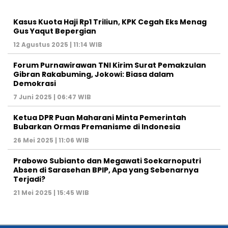
Kasus Kuota Haji Rp1 Triliun, KPK Cegah Eks Menag
Gus Yaqut Bepergian
12 Agustus 2025 | 11:14 WIB
Forum Purnawirawan TNI Kirim Surat Pemakzulan
Gibran Rakabuming, Jokowi: Biasa dalam
Demokrasi
7 Juni 2025 | 06:47 WIB
Ketua DPR Puan Maharani Minta Pemerintah
Bubarkan Ormas Premanisme di Indonesia
26 Mei 2025 | 11:06 WIB
Prabowo Subianto dan Megawati Soekarnoputri
Absen di Sarasehan BPIP, Apa yang Sebenarnya
Terjadi?
21 Mei 2025 | 15:45 WIB