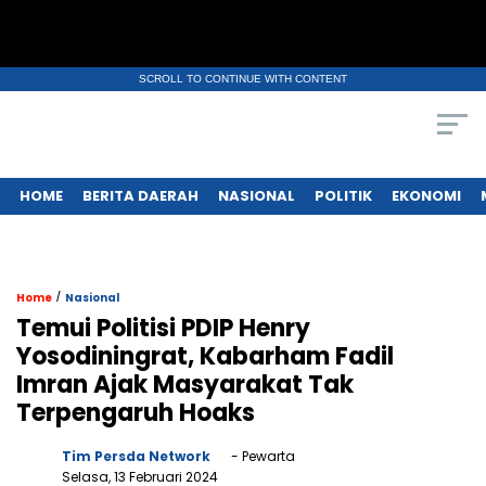
SCROLL TO CONTINUE WITH CONTENT
HOME
BERITA DAERAH
NASIONAL
POLITIK
EKONOMI
/
Home
Nasional
Temui Politisi PDIP Henry
Yosodiningrat, Kabarham Fadil
Imran Ajak Masyarakat Tak
Terpengaruh Hoaks
Tim Persda Network
- Pewarta
Selasa, 13 Februari 2024