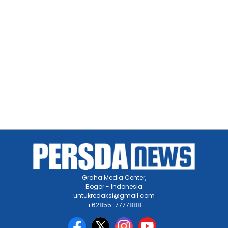
Graha Media Center,
Bogor - Indonesia
untukredaksi@gmail.com
+62855-7777888