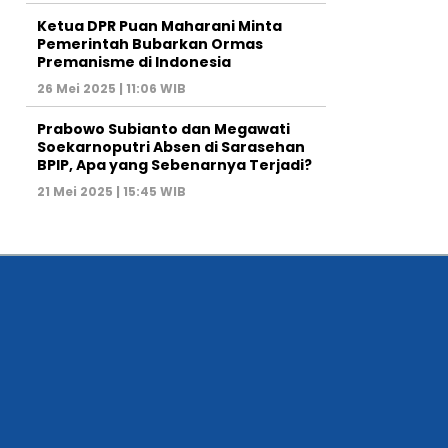
Ketua DPR Puan Maharani Minta
Pemerintah Bubarkan Ormas
Premanisme di Indonesia
26 Mei 2025 | 11:06 WIB
Prabowo Subianto dan Megawati
Soekarnoputri Absen di Sarasehan
BPIP, Apa yang Sebenarnya Terjadi?
21 Mei 2025 | 15:45 WIB