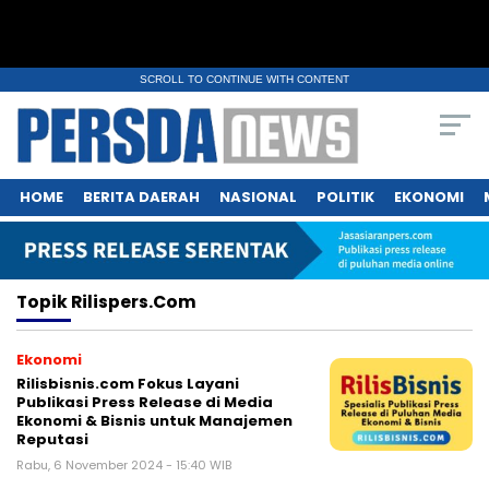
SCROLL TO CONTINUE WITH CONTENT
HOME
BERITA DAERAH
NASIONAL
POLITIK
EKONOMI
Topik
Rilispers.com
Ekonomi
Rilisbisnis.com Fokus Layani
Publikasi Press Release di Media
Ekonomi & Bisnis untuk Manajemen
Reputasi
Rabu, 6 November 2024 - 15:40 WIB