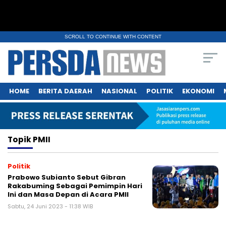
SCROLL TO CONTINUE WITH CONTENT
HOME
BERITA DAERAH
NASIONAL
POLITIK
EKONOMI
Topik
PMII
Politik
Prabowo Subianto Sebut Gibran
Rakabuming Sebagai Pemimpin Hari
Ini dan Masa Depan di Acara PMII
Sabtu, 24 Juni 2023 - 11:38 WIB