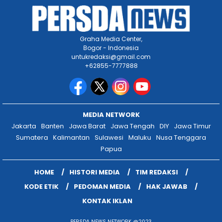
Graha Media Center,
Bogor - Indonesia
untukredaksi@gmail.com
+62855-7777888
MEDIA NETWORK
Jakarta
Banten
Jawa Barat
Jawa Tengah
DIY
Jawa Timur
Sumatera
Kalimantan
Sulawesi
Maluku
Nusa Tenggara
Papua
HOME
HISTORI MEDIA
TIM REDAKSI
KODE ETIK
PEDOMAN MEDIA
HAK JAWAB
KONTAK IKLAN
PERSDA NEWS NETWORK @2023