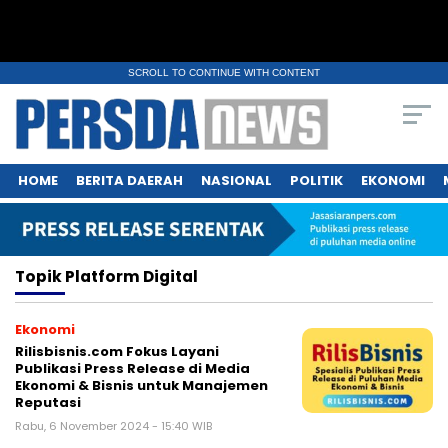
SCROLL TO CONTINUE WITH CONTENT
HOME
BERITA DAERAH
NASIONAL
POLITIK
EKONOMI
Topik
Platform Digital
Ekonomi
Rilisbisnis.com Fokus Layani
Publikasi Press Release di Media
Ekonomi & Bisnis untuk Manajemen
Reputasi
Rabu, 6 November 2024 - 15:40 WIB