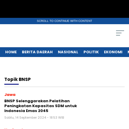
SCROLL TO CONTINUE WITH CONTENT
HOME
BERITA DAERAH
NASIONAL
POLITIK
EKONOMI
Topik
BNSP
Jawa
BNSP Selenggarakan Pelatihan
Peningkatan Kapasitas SDM untuk
Indonesia Emas 2045
Sabtu, 14 September 2024 - 18:53 WIB