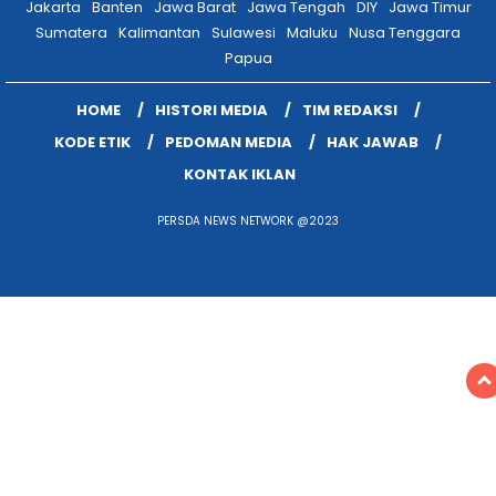
Jakarta
Banten
Jawa Barat
Jawa Tengah
DIY
Jawa Timur
Sumatera
Kalimantan
Sulawesi
Maluku
Nusa Tenggara
Papua
HOME
HISTORI MEDIA
TIM REDAKSI
KODE ETIK
PEDOMAN MEDIA
HAK JAWAB
KONTAK IKLAN
PERSDA NEWS NETWORK @2023