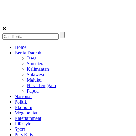
✖
Home
Berita Daerah
Jawa
Sumatera
Kalimantan
Sulawesi
Maluku
Nusa Tenggara
Papua
Nasional
Politik
Ekonomi
Megapolitan
Entertainment
Lifestyle
Sport
Pers Rilis