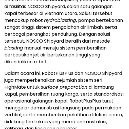
tersebut, NOSCO Shipyard beralih dari metode
blasting
manual menuju sistem pembersihan
berbasiskan jet air bertekanan tinggi yang
dikendalikan robot.
Dalam acara ini, RobotPlusPlus dan NOSCO Shipyard
juga memperkenalkan sejumlah sistem seri
HighMate untuk
surface preparation
di lambung
kapal, pembersihan ruang kargo, serta standardisasi
operasional galangan kapal. RobotPlusPlus turut
menggelar demonstrasi langsung pada permukaan
vertikal, serta memberikan pelatihan di lokasi acara,
didukung tim teknis yang membantu instalasi,
kalibrasi, dan kesiapan operator.
NOSCO Shipyard tengah menempuh strategi
modernisasi yang mengutamakan peningkatan
produktivitas, tanggung jawab lingkungan, dan
keselamatan kerja. Penggunaan teknologi robot
hydroblasting
menjadi bagian dari upaya