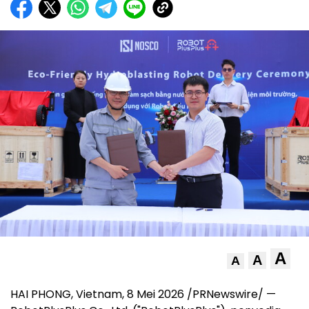
A
A
A
HAI PHONG, Vietnam
,
8 Mei 2026
/PRNewswire/ —