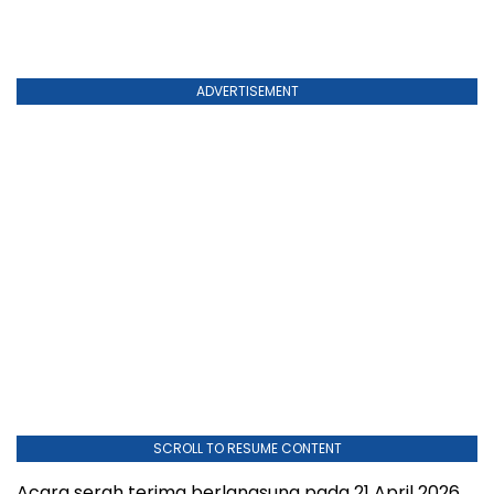
SCROLL TO RESUME CONTENT
Acara serah terima berlangsung pada 21 April 2026
di fasilitas NOSCO Shipyard, salah satu galangan
kapal terbesar di Vietnam utara. Solusi tersebut
mencakup robot
hydroblasting
, pompa bertekanan
sangat tinggi, sistem pengolahan air limbah, serta
berbagai perangkat pendukung. Dengan solusi