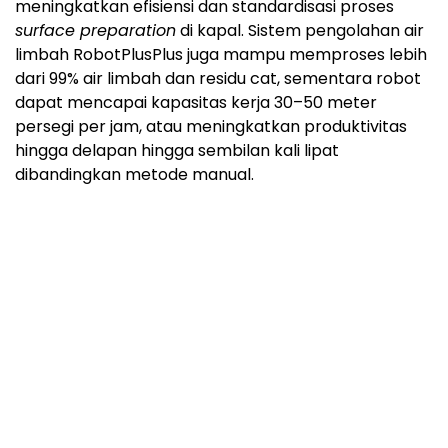
hingga delapan hingga sembilan kali lipat
dibandingkan metode manual.
Guna mendukung fase implementasi, RobotPlusPlus
bekerja sama dengan mitra lokal di Vietnam untuk
menyediakan layanan purnajual, dukungan teknis,
dan pemeliharaan perangkat dalam jangka panjang.
Proyek ini memperkuat jangkauan RobotPlusPlus di
Vietnam sekaligus menjadi referensi bagi adopsi
teknologi serupa di sektor maritim Asia Tenggara.
Ke depan, RobotPlusPlus akan terus memperluas
solusi robotik yang berbasiskan kecerdasan buatan