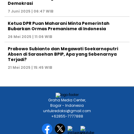
MEDIA NETWORK
Jakarta
Banten
Jawa Barat
Jawa Tengah
DIY
Jawa Timur
Sumatera
Kalimantan
Sulawesi
Maluku
Nusa Tenggara
Papua
HOME
HISTORI MEDIA
TIM REDAKSI
KODE ETIK
PEDOMAN MEDIA
HAK JAWAB
KONTAK IKLAN
PERSDA NEWS NETWORK @2023