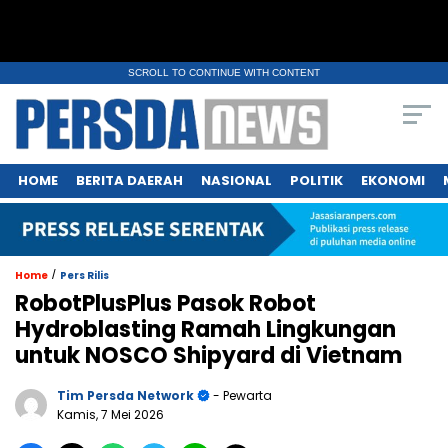
SCROLL TO CONTINUE WITH CONTENT
HOME
BERITA DAERAH
NASIONAL
POLITIK
EKONOMI
/
Home
Pers Rilis
RobotPlusPlus Pasok Robot
Hydroblasting Ramah Lingkungan
untuk NOSCO Shipyard di Vietnam
Tim Persda Network
- Pewarta
Kamis, 7 Mei 2026