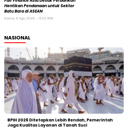
BPIH 2026 Ditetapkan Lebih Rendah, Pemerintah
Jaga Kualitas Layanan di Tanah Suci
30 Oktober 2025 | 22:11 WIB
Mahfud MD Nilai Reshuffle Kabinet Prabowo Baru
Tahap Awal, Oktober Bisa Berlanjut
15 September 2025 | 07:21 WIB
Reshuffle Kabinet Prabowo: 3 Nama Hilang, Istana
Tegaskan Pilihan Bukan Karena Politik
9 September 2025 | 14:55 WIB
POLITIK
Kasus Kuota Haji Rp1 Triliun, KPK Cegah Eks Menag
Gus Yaqut Bepergian
12 Agustus 2025 | 11:14 WIB