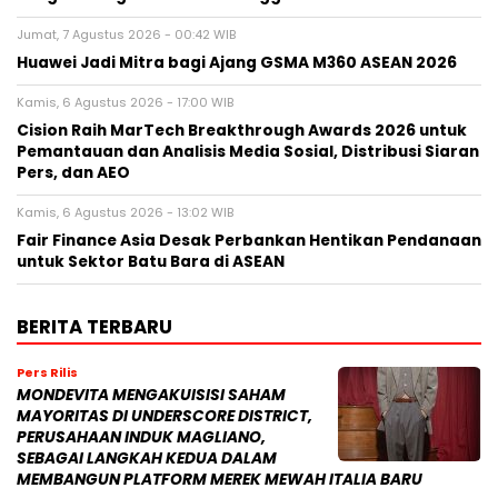
SEBAGAI LANGKAH KEDUA DALAM
MEMBANGUN PLATFORM MEREK MEWAH ITALIA BARU
Jumat, 7 Agu 2026 - 09:32 WIB
Pers Rilis
HIKSEMI Tampilkan Solusi
Penyimpanan Data untuk Seluruh
Skenario di Ajang DTI Indonesia 2026,
Dukung Pengembangan AI di Asia
Tenggara
Jumat, 7 Agu 2026 - 04:14 WIB
Pers Rilis
Huawei Jadi Mitra bagi Ajang GSMA
M360 ASEAN 2026
Jumat, 7 Agu 2026 - 00:42 WIB
Pers Rilis
Cision Raih MarTech Breakthrough
Awards 2026 untuk Pemantauan dan
Analisis Media Sosial, Distribusi Siaran
Pers, dan AEO
Kamis, 6 Agu 2026 - 17:00 WIB