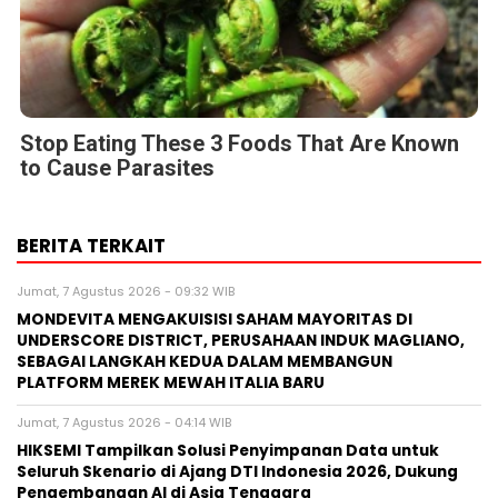
Seluruh Skenario di Ajang DTI Indonesia 2026, Dukung
Pengembangan AI di Asia Tenggara
Jumat, 7 Agustus 2026 - 00:42 WIB
Huawei Jadi Mitra bagi Ajang GSMA M360 ASEAN 2026
Kamis, 6 Agustus 2026 - 17:00 WIB
Cision Raih MarTech Breakthrough Awards 2026 untuk
Pemantauan dan Analisis Media Sosial, Distribusi Siaran
Pers, dan AEO
Kamis, 6 Agustus 2026 - 13:02 WIB
Fair Finance Asia Desak Perbankan Hentikan Pendanaan
untuk Sektor Batu Bara di ASEAN
BERITA TERBARU
Pers Rilis
MONDEVITA MENGAKUISISI SAHAM
MAYORITAS DI UNDERSCORE DISTRICT,
PERUSAHAAN INDUK MAGLIANO,