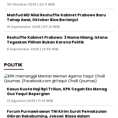
Forum Purnawirawan TNI Kirim Surat Pemakzulan
Gibran Rakabuming, Jokowi: Biasa dalam
Demokrasi
7 Juni 2025 | 06:47 WIB
Ketua DPR Puan Maharani Minta Pemerintah
Bubarkan Ormas Premanisme di Indonesia
26 Mei 2025 | 11:06 WIB
Prabowo Subianto dan Megawati Soekarnoputri
Absen di Sarasehan BPIP, Apa yang Sebenarnya
Terjadi?
21 Mei 2025 | 15:45 WIB
Graha Media Center,
Bogor - Indonesia
untukredaksi@gmail.com
+62855-7777888