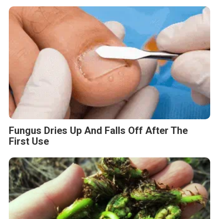
Stop Eating These 3 Foods That Are Known
to Cause Parasites
BERITA TERKAIT
Jumat, 7 Agustus 2026 - 09:32 WIB
MONDEVITA MENGAKUISISI SAHAM MAYORITAS DI
UNDERSCORE DISTRICT, PERUSAHAAN INDUK MAGLIANO,
SEBAGAI LANGKAH KEDUA DALAM MEMBANGUN
PLATFORM MEREK MEWAH ITALIA BARU
Jumat, 7 Agustus 2026 - 04:14 WIB
HIKSEMI Tampilkan Solusi Penyimpanan Data untuk