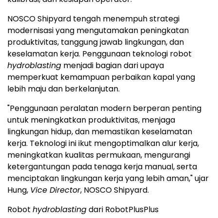
memperkuat kemampuan perbaikan kapal yang
lebih maju dan berkelanjutan.
"Penggunaan peralatan modern berperan penting
untuk meningkatkan produktivitas, menjaga
lingkungan hidup, dan memastikan keselamatan
kerja. Teknologi ini ikut mengoptimalkan alur kerja,
meningkatkan kualitas permukaan, mengurangi
ketergantungan pada tenaga kerja manual, serta
menciptakan lingkungan kerja yang lebih aman," ujar
Hung,
Vice Director
, NOSCO Shipyard.
Robot
hydroblasting
dari RobotPlusPlus
meningkatkan efisiensi dan standardisasi proses
surface preparation
di kapal. Sistem pengolahan air
limbah RobotPlusPlus juga mampu memproses lebih
dari 99% air limbah dan residu cat, sementara robot
dapat mencapai kapasitas kerja 30–50 meter
persegi per jam, atau meningkatkan produktivitas