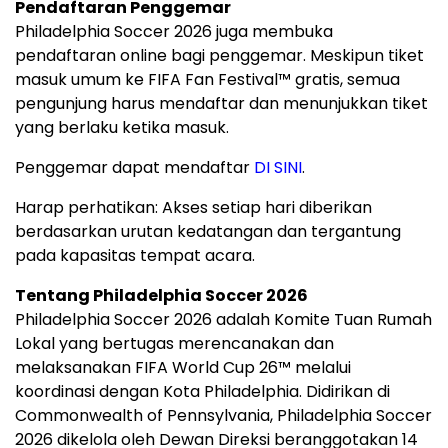
Penggemar dapat mendaftar
DI SINI
.
Harap perhatikan: Akses setiap hari diberikan
berdasarkan urutan kedatangan dan tergantung
pada kapasitas tempat acara.
Tentang Philadelphia Soccer 2026
Philadelphia Soccer 2026 adalah Komite Tuan Rumah
Lokal yang bertugas merencanakan dan
melaksanakan FIFA World Cup 26™ melalui
koordinasi dengan Kota Philadelphia. Didirikan di
Commonwealth of Pennsylvania, Philadelphia Soccer
2026 dikelola oleh Dewan Direksi beranggotakan 14
orang yang terdiri dari pemimpin dari seluruh Kota
Philadelphia dan seluruh Commonwealth of
Pennsylvania. Untuk informasi lebih lanjut, ikuti kami
di media sosial @FWC26Philly.
FIFA World Cup 26™
akan menjadi acara olahraga