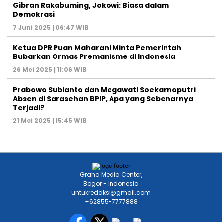
Graha Media Center,
Bogor - Indonesia
untukredaksi@gmail.com
+62855-7777888
MEDIA NETWORK
Jakarta
Banten
Jawa Barat
Jawa Tengah
DIY
Jawa Timur
Sumatera
Kalimantan
Sulawesi
Maluku
Nusa Tenggara
Papua
HOME
HISTORI MEDIA
TIM REDAKSI
KODE ETIK
PEDOMAN MEDIA
HAK JAWAB
KONTAK IKLAN