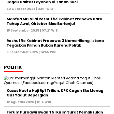
Kasus Kuota Haji Rp1 Triliun, KPK Cegah Eks Menag
Gus Yaqut Bepergian
12 Agustus 2025 | 11:14 WIB
Forum Purnawirawan TNI Kirim Surat Pemakzulan
Gibran Rakabuming, Jokowi: Biasa dalam
Demokrasi
7 Juni 2025 | 06:47 WIB
Ketua DPR Puan Maharani Minta Pemerintah
Bubarkan Ormas Premanisme di Indonesia
26 Mei 2025 | 11:06 WIB
Prabowo Subianto dan Megawati Soekarnoputri
Absen di Sarasehan BPIP, Apa yang Sebenarnya
Terjadi?
21 Mei 2025 | 15:45 WIB