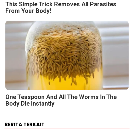
One Teaspoon And All The Worms In The
Body Die Instantly
BERITA TERKAIT
Minggu, 9 Agustus 2026 - 01:45 WIB
16th Worldwide Chinese Life Insurance Congress &
International Dragon Award (IDA) Annual Conference
2026 Resmi Digelar
Sabtu, 8 Agustus 2026 - 14:26 WIB
Himel Hadirkan Visi Hunian Modern melalui Kampanye
Global “Dream Home”
Sabtu, 8 Agustus 2026 - 14:19 WIB
FAMILIARITÉ: Ketika Sinema dan Sastra Bertemu dalam
Sebuah Karya Puitis
Jumat, 7 Agustus 2026 - 09:32 WIB