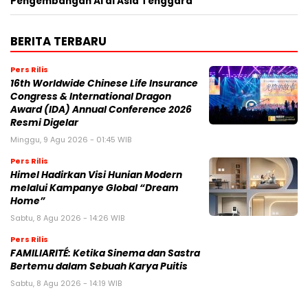
Home”
Sabtu, 8 Agu 2026 - 14:26 WIB
Pers Rilis
FAMILIARITÉ: Ketika Sinema dan Sastra
Bertemu dalam Sebuah Karya Puitis
Sabtu, 8 Agu 2026 - 14:19 WIB
Pers Rilis
MONDEVITA MENGAKUISISI SAHAM
MAYORITAS DI UNDERSCORE DISTRICT,
PERUSAHAAN INDUK MAGLIANO,
SEBAGAI LANGKAH KEDUA DALAM
MEMBANGUN PLATFORM MEREK MEWAH ITALIA BARU
Jumat, 7 Agu 2026 - 09:32 WIB
Pers Rilis
HIKSEMI Tampilkan Solusi
Penyimpanan Data untuk Seluruh
Skenario di Ajang DTI Indonesia 2026,
Dukung Pengembangan AI di Asia
Tenggara