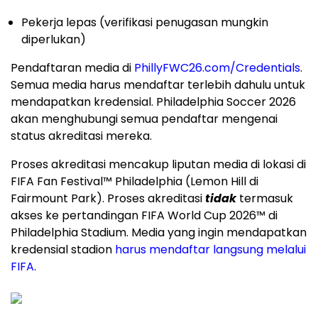
mendapatkan kredensial. Philadelphia Soccer 2026
akan menghubungi semua pendaftar mengenai
status akreditasi mereka.
Proses akreditasi mencakup liputan media di lokasi di
FIFA Fan Festival™ Philadelphia (Lemon Hill di
Fairmount Park). Proses akreditasi
tidak
termasuk
akses ke pertandingan FIFA World Cup 2026™ di
Philadelphia Stadium. Media yang ingin mendapatkan
kredensial stadion
harus mendaftar langsung melalui
FIFA
.
Pendaftaran Penggemar
Philadelphia Soccer 2026 juga membuka
pendaftaran online bagi penggemar. Meskipun tiket
masuk umum ke FIFA Fan Festival™ gratis, semua
pengunjung harus mendaftar dan menunjukkan tiket
yang berlaku ketika masuk.