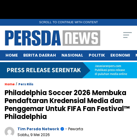
SCROLL TO CONTINUE WITH CONTENT
HOME
BERITA DAERAH
NASIONAL
POLITIK
EKONOMI
/
Home
Pers Rilis
Philadelphia Soccer 2026 Membuka
Pendaftaran Kredensial Media dan
Penggemar Untuk FIFA Fan Festival™
Philadelphia
Tim Persda Network
- Pewarta
Sabtu, 9 Mei 2026