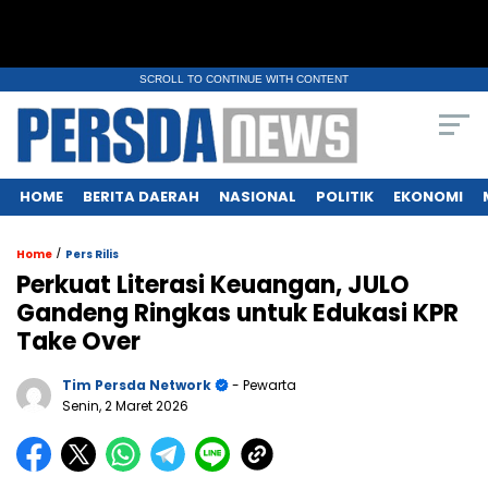
SCROLL TO CONTINUE WITH CONTENT
HOME
BERITA DAERAH
NASIONAL
POLITIK
EKONOMI
/
Home
Pers Rilis
Perkuat Literasi Keuangan, JULO
Gandeng Ringkas untuk Edukasi KPR
Take Over
Tim Persda Network
- Pewarta
Senin, 2 Maret 2026