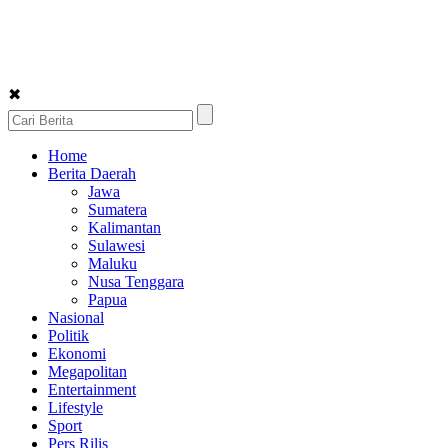
✖
Home
Berita Daerah
Jawa
Sumatera
Kalimantan
Sulawesi
Maluku
Nusa Tenggara
Papua
Nasional
Politik
Ekonomi
Megapolitan
Entertainment
Lifestyle
Sport
Pers Rilis