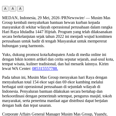
A
A
A
MEDAN, Indonesia
,
29 Mei, 2026
/PRNewswire/ — Musim Mas
Group kembali menyalurkan bantuan hewan kurban kepada
masyarakat di sekitar wilayah operasional perusahaan dalam rangka
Hari Raya Iduladha 1447 Hijriah. Program yang telah dilaksanakan
secara berkelanjutan sejak tahun 2022 ini menjadi wujud komitmen
perusahaan untuk hadir di tengah Masyarakat untuk mempererat
hubungan yang harmonis.
Yuks, dukung promosi kota/kabupaten Anda di media online ini
dengan bikin konten artikel dan cerita seputar sejarah, asal-usul kota,
tempat wisata, kuliner tradisional, dan hal menarik lainnya. Kirim
lewat WA Center:
085315557788.
Pada tahun ini, Musim Mas Group merayakan hari Raya dengan
menyalurkan total 154 ekor sapi dan 69 ekor kambing melalui
berbagai unit operasional perusahaan di sejumlah wilayah di
Indonesia. Penyaluran bantuan dilakukan secara bertahap dan
berkoordinasi dengan pemerintah setempat, pengurus masjid, tokoh
masyarakat, serta penerima manfaat agar distribusi dapat berjalan
dengan baik dan tepat sasaran.
Corporate Affairs General Manager Musim Mas Group, Yuandy,