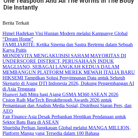
One Teaspoon And All The Worms In The Body
Die Instantly
Berita Terkait
Himel Hadirkan Visi Hunian Modern melalui Kampanye Global
“Dream Home”
FAMILIARITÉ: Ketika Sinema dan Sastra Bertemu dalam Sebuah
Karya Puitis
MONDEVITA MENGAKUISISI SAHAM MAYORITAS DI
UNDERSCORE DISTRICT, PERUSAHAAN INDUK
MAGLIANO, SEBAGAI LANGKAH KEDUA DALAM
MEMBANGUN PLATFORM MEREK MEWAH ITALIA BARU
HIKSEMI Tampilkan Solusi Penyimpanan Data untuk Seluruh
Skenario di Ajang DTI Indonesia 2026, Dukung Pengembangan AI
di Asia Tenggara
Huawei Jadi Mitra bagi Ajang GSMA M360 ASEAN 2026
Cision Raih MarTech Breakthrough Awards 2026 untuk
Pemantauan dan Analisis Media Sosial, Distribusi Siaran Pers, dan
AEO
Fair Finance Asia Desak Perbankan Hentikan Pendanaan untuk
Sektor Batu Bara di ASEAN
Shueisha Perluas Jangkauan Global melalui MANGA MILLION,
Platform Manga yang Tersedia dalam 100 Bahasa