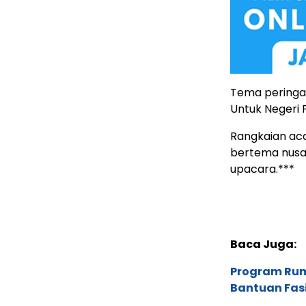
Tema peringata
Untuk Negeri 
Rangkaian aca
bertema nusan
upacara.***
Baca Juga:
Program Ru
Bantuan Fas