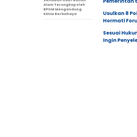
Pemerintah t
Alam Terungkap oleh
BPOM Mengandung
Usulkan 8 Po
Kimia Berbahaya
Hormati Foru
Sesuai Huku
Ingin Penyel