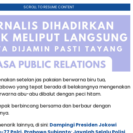
SCROLL TO RESUME CONTENT
akan setelan jas pakaian berwarna biru tua,
abowo yang tepat berada di belakangnya mengenakan
erwarna abu-abu dibalut dengan peci hitam.
pak berbincang bersama dan berbaur dengan
nya.
narik lainnya, di sini:
Dampingi Presiden Jokowi
-77 Polri, Prabowo Subianto: Jayalah Selalu Polisi