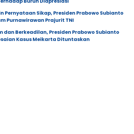
erhadap Buruh Diapresiasi
in Pernyataan Sikap, Presiden Prabowo Subianto
m Purnawirawan Prajurit TNI
m dan Berkeadilan, Presiden Prabowo Subianto
esaian Kasus Meikarta Dituntaskan