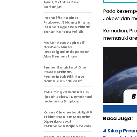
Awal, Oktober Bisa
Berlanjut
Pada kesempa
Jokowi dan me
Reshuffle Kabinet
Prabowo: 3 Nama Hilang,
Istana Tegaskan Pilihan
Kemudian, Pr
Bukan Karena Politik
memasuki area
Makar Atau Aspirasi?
NasDem Minta
Investigasi Independen
Aksi Demonstrasi
Simbol Bajak Laut One
Piece Berkibar,
Pemerintah Pilih Rute
Damai dan Edukatif
Polisi Tingkatkan Kasus
Ijazah Jokowi, Demokrasi
Indonesia Diuji Lagi
Kasus Chromebook Rp9,9
Triliun: Nadiem Makarim
Baca Juga:
Diperiksa soal
Perubahan Kajian Teknis
4 Sikap Pres
Sembilan Obat Bahan