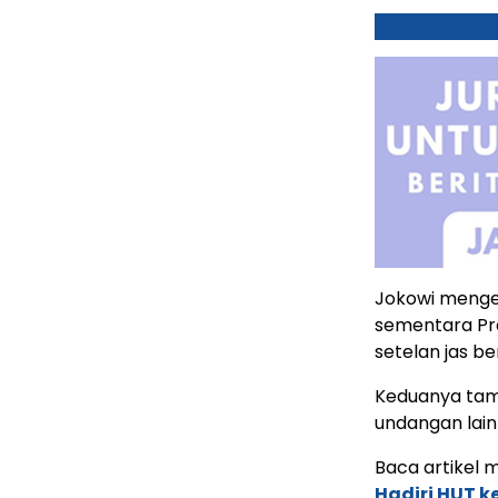
Jokowi mengen
sementara Pr
setelan jas b
Keduanya tam
undangan lain
Baca artikel me
Hadiri HUT ke