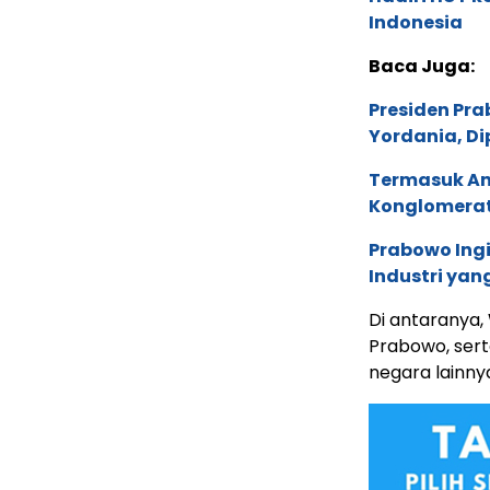
Indonesia
Baca Juga:
Presiden Pr
Yordania, Di
Termasuk An
Konglomerat 
Prabowo Ing
Industri yan
Di antaranya, 
Prabowo, ser
negara lainny