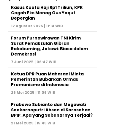
Kasus Kuota Haji Rp1 Triliun, KPK
Cegah Eks Menag Gus Yaqut
Bepergian
12 Agustus 2025 | 11:14 WIB
Forum Purnawirawan TNI Kirim
Surat Pemakzulan Gibran
Rakabuming, Jokowi: Biasa dalam
Demokrasi
7 Juni 2025 | 06:47 WIB
Ketua DPR Puan Maharani Minta
Pemerintah Bubarkan Ormas
Premanisme di Indonesia
26 Mei 2025 | 11:06 WIB
Prabowo Subianto dan Megawati
Soekarnoputri Absen di Sarasehan
BPIP, Apa yang Sebenarnya Terjadi?
21 Mei 2025 | 15:45 WIB