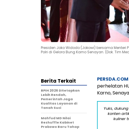
Presiden Joko Widodo (Jokowi) bersama Menteri
Polri di Gelora Bung Karno Senayan. (Dok. Tim M
PERSDA.COM
Berita Terkait
perhelatan HU
BPIH 2026 Ditetapkan
Karno, Senayan
Lebih Rendah,
Pemerintah Jaga
Kualitas Layanan di
Tanah Suci
Yuks, dukung
konten arti
Mahfud MD Nilai
kuliner 
Reshuffle Kabinet
Prabowo Baru Tahap