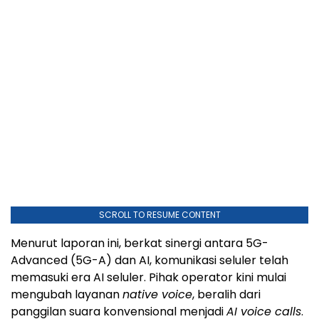
SCROLL TO RESUME CONTENT
Menurut laporan ini, berkat sinergi antara 5G-
Advanced (5G-A) dan AI, komunikasi seluler telah
memasuki era AI seluler. Pihak operator kini mulai
mengubah layanan
native voice
, beralih dari
panggilan suara konvensional menjadi
AI voice calls
.
Dengan mengintegrasikan algoritma AI dan
kemampuan komputasi ke dalam jaringan suara IMS,
layanan panggilan suara konvensional berkembang
menjadi layanan yang lebih canggih dan inovatif.
Perkembangan ini akan menghadirkan pengalaman
panggilan generasi baru yang stabil, berkualitas HD,