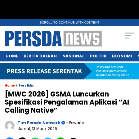
SCROLL TO CONTINUE WITH CONTENT
HOME
BERITA DAERAH
NASIONAL
POLITIK
EKONOMI
/
Home
Pers Rilis
[MWC 2026] GSMA Luncurkan
Spesifikasi Pengalaman Aplikasi “AI
Calling Native”
Tim Persda Network
- Pewarta
Jumat, 13 Maret 2026