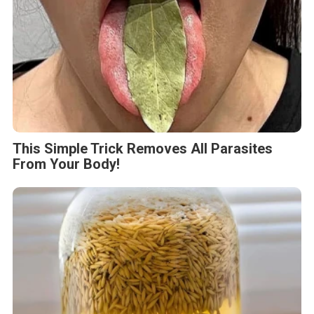
One Teaspoon And All The Worms In The
Body Die Instantly
BERITA TERKAIT
Sabtu, 8 Agustus 2026 - 14:26 WIB
Himel Hadirkan Visi Hunian Modern melalui Kampanye
Global “Dream Home”