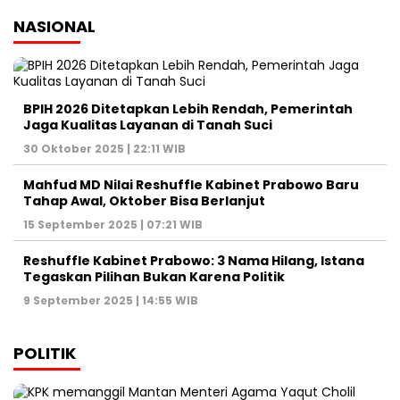
Reshuffle Kabinet Prabowo: 3 Nama Hilang, Istana
Tegaskan Pilihan Bukan Karena Politik
9 September 2025 | 14:55 WIB
POLITIK
Kasus Kuota Haji Rp1 Triliun, KPK Cegah Eks Menag
Gus Yaqut Bepergian
12 Agustus 2025 | 11:14 WIB
Forum Purnawirawan TNI Kirim Surat Pemakzulan
Gibran Rakabuming, Jokowi: Biasa dalam
Demokrasi
7 Juni 2025 | 06:47 WIB
Ketua DPR Puan Maharani Minta Pemerintah
Bubarkan Ormas Premanisme di Indonesia
26 Mei 2025 | 11:06 WIB