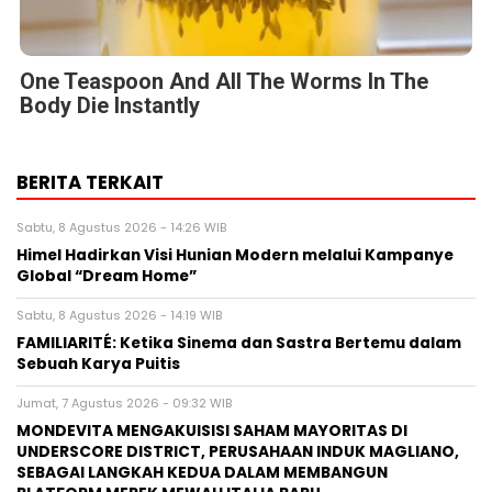
Sabtu, 8 Agustus 2026 - 14:19 WIB
FAMILIARITÉ: Ketika Sinema dan Sastra Bertemu dalam
Sebuah Karya Puitis
Jumat, 7 Agustus 2026 - 09:32 WIB
MONDEVITA MENGAKUISISI SAHAM MAYORITAS DI
UNDERSCORE DISTRICT, PERUSAHAAN INDUK MAGLIANO,
SEBAGAI LANGKAH KEDUA DALAM MEMBANGUN
PLATFORM MEREK MEWAH ITALIA BARU
Jumat, 7 Agustus 2026 - 04:14 WIB
HIKSEMI Tampilkan Solusi Penyimpanan Data untuk
Seluruh Skenario di Ajang DTI Indonesia 2026, Dukung
Pengembangan AI di Asia Tenggara
Jumat, 7 Agustus 2026 - 00:42 WIB
Huawei Jadi Mitra bagi Ajang GSMA M360 ASEAN 2026
BERITA TERBARU
Pers Rilis