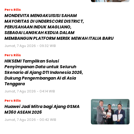
Tenggara
Jumat, 7 Agu 2026 - 04:14 WIB
Pers Rilis
Huawei Jadi Mitra bagi Ajang GSMA
M360 ASEAN 2026
Jumat, 7 Agu 2026 - 00:42 WIB
NASIONAL
BPIH 2026 Ditetapkan Lebih Rendah, Pemerintah
Jaga Kualitas Layanan di Tanah Suci
30 Oktober 2025 | 22:11 WIB
Mahfud MD Nilai Reshuffle Kabinet Prabowo Baru
Tahap Awal, Oktober Bisa Berlanjut
15 September 2025 | 07:21 WIB