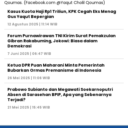
Prabowo Subianto dan Megawati Soekarnoputri
Absen di Sarasehan BPIP, Apa yang Sebenarnya
Terjadi?
21 Mei 2025 | 15:45 WIB
Graha Media Center,
Bogor - Indonesia
untukredaksi@gmail.com
+62855-7777888
MEDIA NETWORK
Jakarta
Banten
Jawa Barat
Jawa Tengah
DIY
Jawa Timur
Sumatera
Kalimantan
Sulawesi
Maluku
Nusa Tenggara
Papua