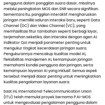
terjemahan seketika, dan interaksi dengan agen AI.
Indikator QoI menjadi parameter penting untuk
mengukur tingkat kecerdasan jaringan suara.
Pengukurannya mencakup kualitas model AI,
fleksibilitas manajemen AI, kemampuan jaringan
memahami kondisi pengguna dan jaringan, serta
kemampuan layanan AI yang inklusif. Semua aspek
tersebut menjadi dasar penting untuk meningkatkan
kualitas pengalaman layanan suara.
Saat ini, International Telecommunication Union
(ITU) telah memulai proyek bernama P.AI-MOS
untuk mengevaluasi pengalaman pengguna dalam
aplikasi AI multimodal. Di sisi lain, usulan mengenai
standar pengalaman suara untuk
AI Calling
masih
dalam tahap penelitian. Untuk mempercepat
pengembangan model evaluasi pengalaman
tersebut, GSMA bersama mitra industri mengajak
seluruh pemangku kepentingan untuk bekerja sama