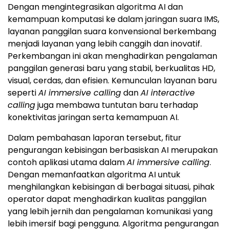
visual, cerdas, dan efisien. Kemunculan layanan baru
seperti
AI immersive calling
dan
AI interactive
calling
juga membawa tuntutan baru terhadap
konektivitas jaringan serta kemampuan AI.
Dalam pembahasan laporan tersebut, fitur
pengurangan kebisingan berbasiskan AI merupakan
contoh aplikasi utama dalam
AI immersive calling
.
Dengan memanfaatkan algoritma AI untuk
menghilangkan kebisingan di berbagai situasi, pihak
operator dapat menghadirkan kualitas panggilan
yang lebih jernih dan pengalaman komunikasi yang
lebih imersif bagi pengguna. Algoritma pengurangan
kebisingan berbasiskan AI dapat digunakan dalam
berbagai kondisi, seperti: perkantoran (tingkat
kebisingan > 40 dB), jalan raya (tingkat kebisingan >
60 dB), serta lokasi konstruksi (tingkat kebisingan >
80 dB). Dengan teknologi ini, pengguna dapat
menikmati layanan suara berkualitas tinggi, tanpa