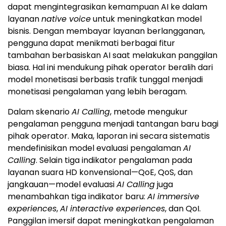
model monetisasi berbasis trafik tunggal menjadi
monetisasi pengalaman yang lebih beragam.
Dalam skenario
AI Calling
, metode mengukur
pengalaman pengguna menjadi tantangan baru bagi
pihak operator. Maka, laporan ini secara sistematis
mendefinisikan model evaluasi pengalaman
AI
Calling
. Selain tiga indikator pengalaman pada
layanan suara HD konvensional—QoE, QoS, dan
jangkauan—model evaluasi
AI Calling
juga
menambahkan tiga indikator baru:
AI immersive
experiences
,
AI interactive experiences
, dan QoI.
Panggilan imersif dapat meningkatkan pengalaman
pengguna dalam panggilan suara dasar, misalnya
melalui peningkatan MOS dan SNR secara signifikan.
Sementara itu, panggilan interaktif mengharuskan
jaringan memiliki saluran interaksi baru, seperti Data
Channel (DC) dan Video Channel (VC), yang
memfasilitasi fitur tambahan seperti berbagi layar,