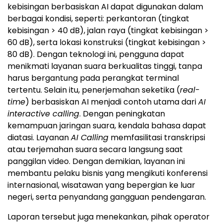
harus bergantung pada perangkat terminal
tertentu. Selain itu, penerjemahan seketika (
real-
time
) berbasiskan AI menjadi contoh utama dari
AI
interactive calling
. Dengan peningkatan
kemampuan jaringan suara, kendala bahasa dapat
diatasi. Layanan
AI Calling
memfasilitasi transkripsi
atau terjemahan suara secara langsung saat
panggilan video. Dengan demikian, layanan ini
membantu pelaku bisnis yang mengikuti konferensi
internasional, wisatawan yang bepergian ke luar
negeri, serta penyandang gangguan pendengaran.
Laporan tersebut juga menekankan, pihak operator
dapat mengintegrasikan kemampuan AI ke dalam
layanan
native voice
untuk meningkatkan model
bisnis. Dengan membayar layanan berlangganan,
pengguna dapat menikmati berbagai fitur
tambahan berbasiskan AI saat melakukan panggilan
biasa. Hal ini mendukung pihak operator beralih dari