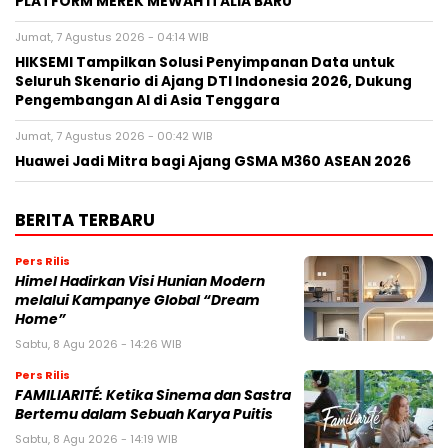
Himel Hadirkan Visi Hunian Modern
melalui Kampanye Global “Dream
Home”
Sabtu, 8 Agu 2026 - 14:26 WIB
Pers Rilis
FAMILIARITÉ: Ketika Sinema dan Sastra
Bertemu dalam Sebuah Karya Puitis
Sabtu, 8 Agu 2026 - 14:19 WIB
Pers Rilis
MONDEVITA MENGAKUISISI SAHAM
MAYORITAS DI UNDERSCORE DISTRICT,
PERUSAHAAN INDUK MAGLIANO,
SEBAGAI LANGKAH KEDUA DALAM
MEMBANGUN PLATFORM MEREK MEWAH ITALIA BARU
Jumat, 7 Agu 2026 - 09:32 WIB
Pers Rilis
HIKSEMI Tampilkan Solusi
Penyimpanan Data untuk Seluruh
Skenario di Ajang DTI Indonesia 2026,
Dukung Pengembangan AI di Asia