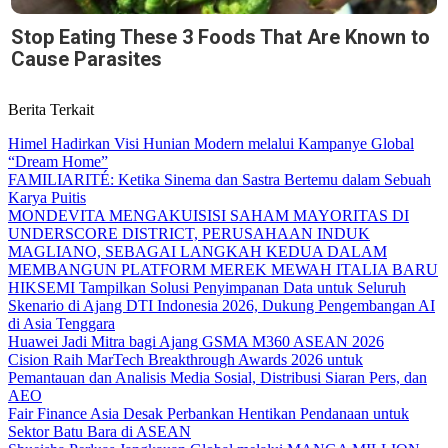
Stop Eating These 3 Foods That Are Known to
Cause Parasites
Berita Terkait
Himel Hadirkan Visi Hunian Modern melalui Kampanye Global
“Dream Home”
FAMILIARITÉ: Ketika Sinema dan Sastra Bertemu dalam Sebuah
Karya Puitis
MONDEVITA MENGAKUISISI SAHAM MAYORITAS DI
UNDERSCORE DISTRICT, PERUSAHAAN INDUK
MAGLIANO, SEBAGAI LANGKAH KEDUA DALAM
MEMBANGUN PLATFORM MEREK MEWAH ITALIA BARU
HIKSEMI Tampilkan Solusi Penyimpanan Data untuk Seluruh
Skenario di Ajang DTI Indonesia 2026, Dukung Pengembangan AI
di Asia Tenggara
Huawei Jadi Mitra bagi Ajang GSMA M360 ASEAN 2026
Cision Raih MarTech Breakthrough Awards 2026 untuk
Pemantauan dan Analisis Media Sosial, Distribusi Siaran Pers, dan
AEO
Fair Finance Asia Desak Perbankan Hentikan Pendanaan untuk
Sektor Batu Bara di ASEAN