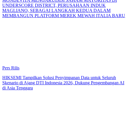
MONDEVITA MENGAKUISISI SAHAM MAYORITAS DI
UNDERSCORE DISTRICT, PERUSAHAAN INDUK
MAGLIANO, SEBAGAI LANGKAH KEDUA DALAM
MEMBANGUN PLATFORM MEREK MEWAH ITALIA BARU
Pers Rilis
HIKSEMI Tampilkan Solusi Penyimpanan Data untuk Seluruh
Skenario di Ajang DTI Indonesia 2026, Dukung Pengembangan AI
di Asia Tenggara