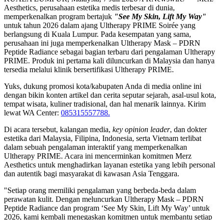
Aesthetics, perusahaan estetika medis terbesar di dunia,
memperkenalkan program bertajuk
"See My Skin, Lift My Way"
untuk tahun 2026 dalam ajang Ultherapy PRIME Soirée yang
berlangsung di Kuala Lumpur. Pada kesempatan yang sama,
perusahaan ini juga memperkenalkan Ultherapy Mask – PDRN
Peptide Radiance sebagai bagian terbaru dari pengalaman Ultherapy
PRIME. Produk ini pertama kali diluncurkan di Malaysia dan hanya
tersedia melalui klinik bersertifikasi
Ultherapy
PRIME.
Yuks, dukung promosi kota/kabupaten Anda di media online ini
dengan bikin konten artikel dan cerita seputar sejarah, asal-usul kota,
tempat wisata, kuliner tradisional, dan hal menarik lainnya. Kirim
lewat WA Center:
085315557788.
Di acara tersebut, kalangan media,
key opinion leader
, dan dokter
estetika dari Malaysia, Filipina, Indonesia, serta Vietnam terlibat
dalam sebuah pengalaman interaktif yang memperkenalkan
Ultherapy PRIME. Acara ini mencerminkan komitmen Merz
Aesthetics untuk menghadirkan layanan estetika yang lebih personal
dan autentik bagi masyarakat di kawasan Asia Tenggara.
"Setiap orang memiliki pengalaman yang berbeda-beda dalam
perawatan kulit. Dengan meluncurkan Ultherapy Mask – PDRN
Peptide Radiance dan program ‘See My Skin, Lift My Way’ untuk
2026, kami kembali menegaskan komitmen untuk membantu setiap