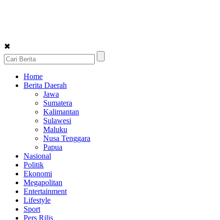
✖
Home
Berita Daerah
Jawa
Sumatera
Kalimantan
Sulawesi
Maluku
Nusa Tenggara
Papua
Nasional
Politik
Ekonomi
Megapolitan
Entertainment
Lifestyle
Sport
Pers Rilis