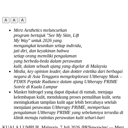
A
A
A
Merz Aesthetics meluncurkan
program bertajuk "See My Skin, Lift
My Way" untuk 2026 yang
mengangkat keunikan setiap individu,
jati diri, dan keyakinan bahwa
setiap
orang memiliki pengalaman
yang berbeda-beda dalam perawatan
kulit, dalam sebuah ajang yang digelar di Malaysia
Media, key opinion leader, dan dokter estetika dari berbagai
negara di Asia Tenggara mengeksplorasi Ultherapy Mask –
PDRN Peptide Radiance dalam ajang Ultherapy PRIME
Soirée di Kuala Lumpur
Masker hidrogel yang dapat dipakai di rumah, menjaga
kelembapan kulit, mendukung proses pemulihan kulit, serta
meningkatkan tampilan kulit agar lebih bercahaya setelah
menjalani perawatan
Ultherapy PRIME, memperluas
pengalaman Ultherapy PRIME yang sebelumnya tersedia di
klinik menuju rutinitas perawatan kulit sehari-hari
KUALA LUMPUR, Malaysia, 7 Juli 2026 /PRNewswire/ — Merz