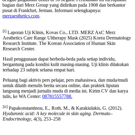
bagian dari Merz Group yang didirikan pada 1908 dan berkantor
pusat di Frankfurt, Jerman. Informasi selengkapnya:
merzaesthetics.com
.
[i]
Laporan Uji Klinis, Kovas Co., LTD. MERZ AxC Merz
Aesthetics Care Range Ultherapy Mask (2025) Korea Dermatology
Research Institute. The Korean Association of Human Skin
Research Center.
Hasil penggunaan dapat berbeda-beda pada setiap individu,
bergantung pada kondisi kulit masing-masing. Uji klinis dilakukan
terhadap 23 subjek selama empat hari.
Peluang bagi aktivis pers pelajar, pers mahasiswa, dan muda/mudi
untuk dilatih menulis berita secara online, dan praktek liputan
langsung menjadi jurnalis muda di media ini. Kirim CV dan karya
tulis, ke WA Center:
087815557788.
[ii]
Papakonstantinou, E., Roth, M., & Karakiulakis, G. (2012).
Hyaluronic acid: A key molecule in skin aging. Dermato–
Endocrinology
, 4(3), 253–258