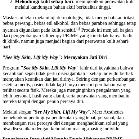
Melindungi kulit setiap hari
: meningkatkan perawatan kulit
melalui kandungan bahan aktif berkualitas tinggi.
Masker ini telah melalui uji dermatologis, tidak menyebabkan iritasi,
bebas pewangi, bebas etil alkohol, dan bebas paraben sehingga tetap
[i]
nyaman digunakan pada kulit sensitif.
Produk ini menjadi bagian
dari pengembangan Ultherapy PRIME yang kini tidak hanya hadir
di klinik, namun juga menjadi bagian dari perawatan kulit sehari-
hari.
"See My Skin, Lift My Way"
: Merayakan Jati Diri
Program
"See My Skin, Lift My Way
"
lahir dari keyakinan bahwa
kecantikan sejati tidak perlu diseragamkan—setiap individu berhak
merayakan keunikan dan jati dirinya. Seiring dengan perkembangan
estetika medis, pasien tidak lagi hanya mencari perubahan yang
terlihat secara fisik. Mereka juga menginginkan pengalaman yang
lebih personal, hasil yang alami, serta perawatan yang membantu
mereka tampil dengan penuh percaya diri.
Melalui slogan
"
See My Skin, Lift My Way
"
, Merz Aesthetics
menekankan pentingnya pendekatan yang tepat, personal, dan
membangun rasa percaya diri dengan menghadirkan solusi yang
bisa disesuaikan dengan kebutuhan masing-masing individu.