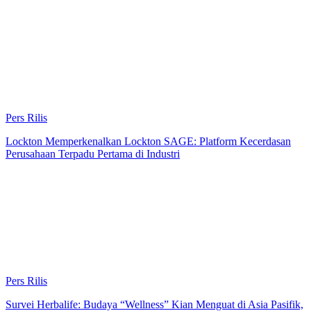
Pers Rilis
Lockton Memperkenalkan Lockton SAGE: Platform Kecerdasan
Perusahaan Terpadu Pertama di Industri
Pers Rilis
Survei Herbalife: Budaya “Wellness” Kian Menguat di Asia Pasifik,