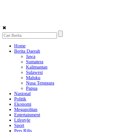
✖
Home
Berita Daerah
Jawa
Sumatera
Kalimantan
Sulawesi
Maluku
Nusa Tenggara
Papua
Nasional
Politik
Ekonomi
Megapolitan
Entertainment
Lifestyle
Sport
Pers Rilis