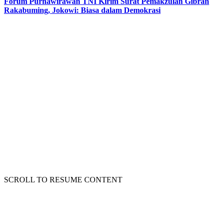
Forum Purnawirawan TNI Kirim Surat Pemakzulan Gibran
Rakabuming, Jokowi: Biasa dalam Demokrasi
SCROLL TO RESUME CONTENT