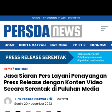
SCROLL TO CONTINUE WITH CONTENT
HOME
BERITA DAERAH
NASIONAL
POLITIK
EKONOMI
/
Home
Nasional
Jasa Siaran Pers Layani Penayangan
Press Release dengan Konten Video
Secara Serentak di Puluhan Media
Tim Persda Network
- Pewarta
Senin, 20 November 2023