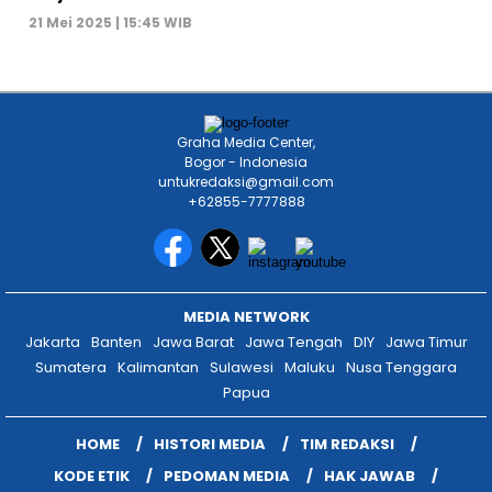
21 Mei 2025 | 15:45 WIB
Graha Media Center,
Bogor - Indonesia
untukredaksi@gmail.com
+62855-7777888
MEDIA NETWORK
Jakarta
Banten
Jawa Barat
Jawa Tengah
DIY
Jawa Timur
Sumatera
Kalimantan
Sulawesi
Maluku
Nusa Tenggara
Papua
HOME
HISTORI MEDIA
TIM REDAKSI
KODE ETIK
PEDOMAN MEDIA
HAK JAWAB