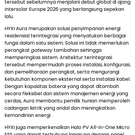
fungsi dalam satu sistem. Solusi ini tidak memerlukan
perangkat
gateway
tambahan sehingga
memperingkas sistem. Arsitektur terintegrasi
tersebut mempermudah proses instalasi, konfigurasi,
dan pemeliharaan perangkat, serta mengurangi
kebutuhan komponen eksternal serta instalasi kabel.
Dengan kapasitas baterai yang dapat ditambah
secara fleksibel dan sistem manajemen energi yang
cerdas, Aura membantu pemilik hunian memperoleh
cadangan listrik yang andal dan meningkatkan
kemandirian energi.
HYXI juga memperkenalkan Halo PV All-in-One Micro
ESS yang dapat terhubung langsung dengan panel
surya untuk kebutuhan sistem tenaga surya dan
penyimpanan energi yang terintegrasi. Dengan daya
tahan hingga 10.000 siklus pengisian baterai dan
tingkat perlindungan IP66, seri Halo beroperasi
secara andal dalam kondisi iklim tropis. Bersama