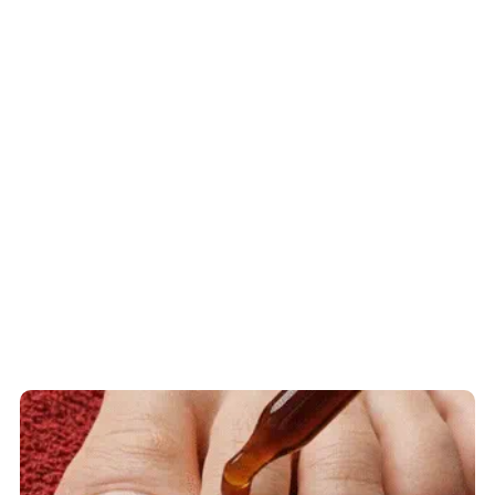
Fungus Is A Parasite, And It Dies From A
Drop Of Plain...