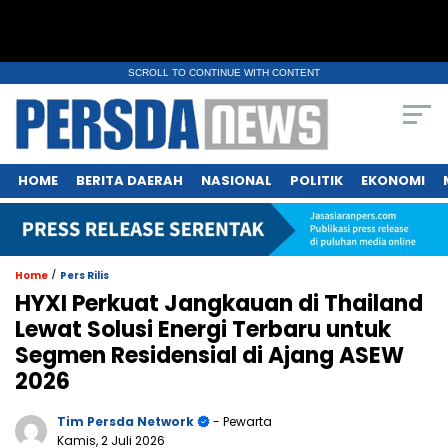
SCROLL TO CONTINUE WITH CONTENT
HOME
BERITA DAERAH
NASIONAL
POLITIK
EKONOMI
/
Home
Pers Rilis
HYXI Perkuat Jangkauan di Thailand
Lewat Solusi Energi Terbaru untuk
Segmen Residensial di Ajang ASEW
2026
Tim Persda Network
- Pewarta
Kamis, 2 Juli 2026