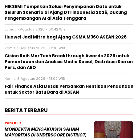
MONDEVITA MENGAKUISISI SAHAM
MAYORITAS DI UNDERSCORE DISTRICT,
PERUSAHAAN INDUK MAGLIANO,
SEBAGAI LANGKAH KEDUA DALAM
MEMBANGUN PLATFORM MEREK MEWAH ITALIA BARU
Jumat, 7 Agu 2026 - 09:32 WIB
Pers Rilis
HIKSEMI Tampilkan Solusi
Penyimpanan Data untuk Seluruh
Skenario di Ajang DTI Indonesia 2026,
Dukung Pengembangan AI di Asia
Tenggara
Jumat, 7 Agu 2026 - 04:14 WIB
Pers Rilis
Huawei Jadi Mitra bagi Ajang GSMA
M360 ASEAN 2026
Jumat, 7 Agu 2026 - 00:42 WIB
Pers Rilis
Cision Raih MarTech Breakthrough
Awards 2026 untuk Pemantauan dan