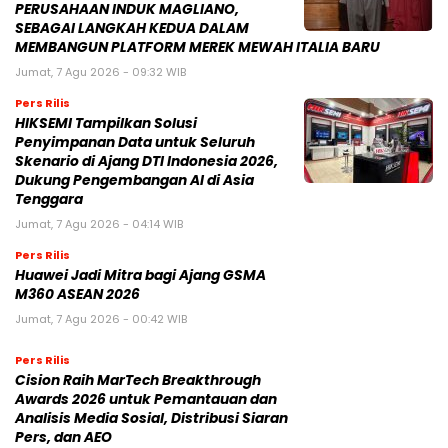
Analisis Media Sosial, Distribusi Siaran
Pers, dan AEO
Kamis, 6 Agu 2026 - 17:00 WIB
Pers Rilis
Fair Finance Asia Desak Perbankan
Hentikan Pendanaan untuk Sektor
Batu Bara di ASEAN
Kamis, 6 Agu 2026 - 13:02 WIB
NASIONAL
BPIH 2026 Ditetapkan Lebih Rendah, Pemerintah
Jaga Kualitas Layanan di Tanah Suci
30 Oktober 2025 | 22:11 WIB
Mahfud MD Nilai Reshuffle Kabinet Prabowo Baru
Tahap Awal, Oktober Bisa Berlanjut