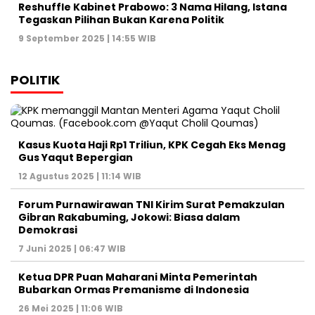
Bubarkan Ormas Premanisme di Indonesia
26 Mei 2025 | 11:06 WIB
Prabowo Subianto dan Megawati Soekarnoputri
Absen di Sarasehan BPIP, Apa yang Sebenarnya
Terjadi?
21 Mei 2025 | 15:45 WIB
Graha Media Center,
Bogor - Indonesia
untukredaksi@gmail.com
+62855-7777888
MEDIA NETWORK
Jakarta
Banten
Jawa Barat
Jawa Tengah
DIY
Jawa Timur
Sumatera
Kalimantan
Sulawesi
Maluku
Nusa Tenggara