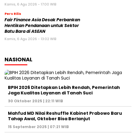
15 September 2025 | 07:21 WIB
Reshuffle Kabinet Prabowo: 3 Nama Hilang, Istana
Tegaskan Pilihan Bukan Karena Politik
9 September 2025 | 14:55 WIB
POLITIK
Kasus Kuota Haji Rp1 Triliun, KPK Cegah Eks Menag
Gus Yaqut Bepergian
12 Agustus 2025 | 11:14 WIB
Forum Purnawirawan TNI Kirim Surat Pemakzulan
Gibran Rakabuming, Jokowi: Biasa dalam
Demokrasi
7 Juni 2025 | 06:47 WIB
Ketua DPR Puan Maharani Minta Pemerintah