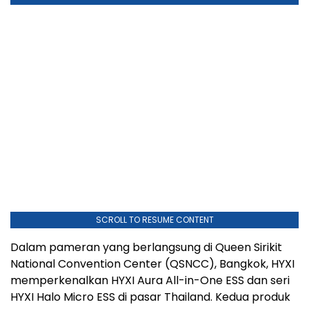
SCROLL TO RESUME CONTENT
Dalam pameran yang berlangsung di Queen Sirikit
National Convention Center (QSNCC), Bangkok, HYXI
memperkenalkan HYXI Aura All-in-One ESS dan seri
HYXI Halo Micro ESS di pasar Thailand. Kedua produk
tersebut sebelumnya menjalani debut global di ajang
Intersolar Europe 2026 yang berlangsung sepekan
lalu.
HYXI Aura merupakan solusi penyimpanan energi
residensial terintegrasi yang menyatukan berbagai