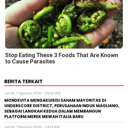
Jumat, 7 Agustus 2026 - 04:14 WIB
HIKSEMI Tampilkan Solusi Penyimpanan Data untuk
Seluruh Skenario di Ajang DTI Indonesia 2026, Dukung
Pengembangan AI di Asia Tenggara
Jumat, 7 Agustus 2026 - 00:42 WIB
Huawei Jadi Mitra bagi Ajang GSMA M360 ASEAN 2026
Kamis, 6 Agustus 2026 - 17:00 WIB
Cision Raih MarTech Breakthrough Awards 2026 untuk
Pemantauan dan Analisis Media Sosial, Distribusi Siaran
Pers, dan AEO
Kamis, 6 Agustus 2026 - 13:02 WIB
Fair Finance Asia Desak Perbankan Hentikan Pendanaan
untuk Sektor Batu Bara di ASEAN
BERITA TERBARU
Pers Rilis