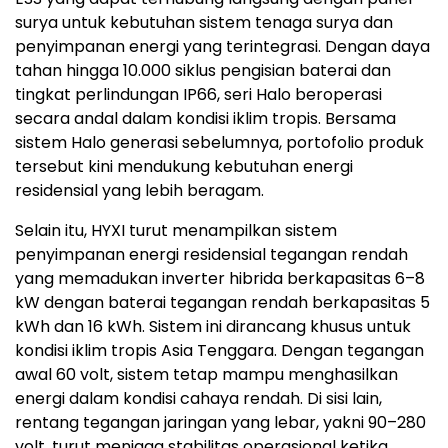
sistem Halo generasi sebelumnya, portofolio produk
tersebut kini mendukung kebutuhan energi
residensial yang lebih beragam.
Selain itu, HYXI turut menampilkan sistem
penyimpanan energi residensial tegangan rendah
yang memadukan inverter hibrida berkapasitas 6–8
kW dengan baterai tegangan rendah berkapasitas 5
kWh dan 16 kWh. Sistem ini dirancang khusus untuk
kondisi iklim tropis Asia Tenggara. Dengan tegangan
awal 60 volt, sistem tetap mampu menghasilkan
energi dalam kondisi cahaya rendah. Di sisi lain,
rentang tegangan jaringan yang lebar, yakni 90–280
volt, turut menjaga stabilitas operasional ketika
kondisi jaringan listrik berfluktuasi. Sistem ini tetap
bekerja secara andal pada lingkungan dengan suhu
dan tingkat kelembapan yang tinggi.
Selain segmen residensial, HYXI juga menampilkan
berbagai produk lain, termasuk mikroinverter,