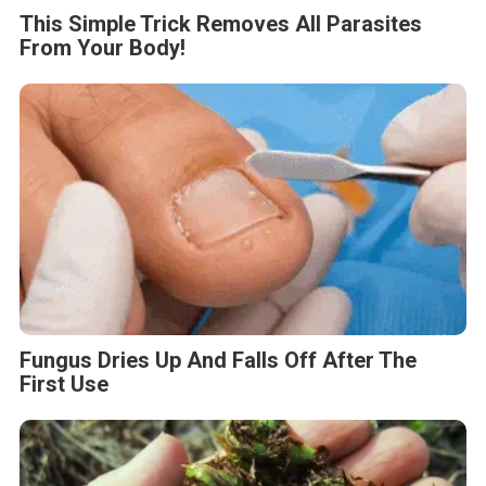
Stop Eating These 3 Foods That Are Known
to Cause Parasites
BERITA TERKAIT
Jumat, 7 Agustus 2026 - 09:32 WIB
MONDEVITA MENGAKUISISI SAHAM MAYORITAS DI
UNDERSCORE DISTRICT, PERUSAHAAN INDUK MAGLIANO,
SEBAGAI LANGKAH KEDUA DALAM MEMBANGUN
PLATFORM MEREK MEWAH ITALIA BARU