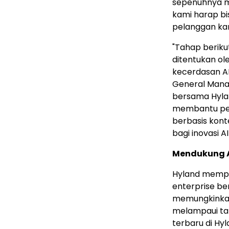
bersama Hyland
membantu pel
berbasis kon
bagi inovasi AI
Mendukung Ag
Hyland mempe
enterprise b
memungkinkan
melampaui tah
terbaru di Hy
Lifecycle Ma
headless unt
terkelola, kon
satu platform
berbagai indus
memungkinkan
nyata, dengan
domain yang 