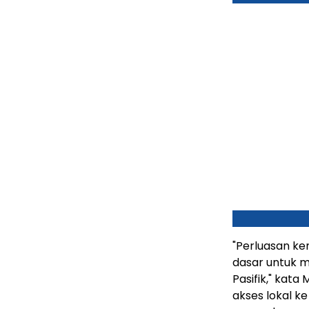
"Perluasan k
dasar untuk me
Pasifik," kata
akses lokal k
sepenuhnya m
kami harap b
pelanggan ka
"Tahap berik
ditentukan o
kecerdasan AI
General Mana