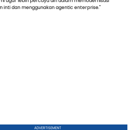
i agar lebih percaya diri dalam memodernisasi
 inti dan menggunakan agentic enterprise."
ADVERTISEMENT