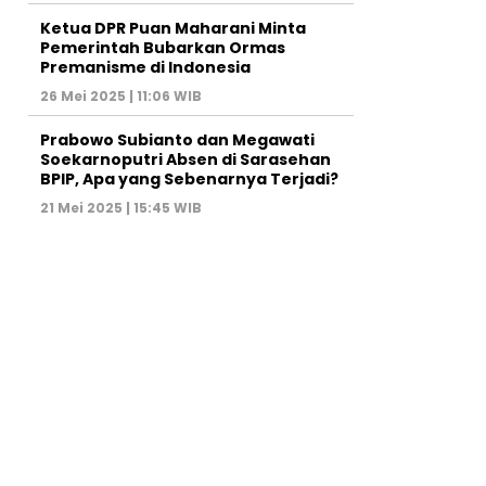
Ketua DPR Puan Maharani Minta
Pemerintah Bubarkan Ormas
Premanisme di Indonesia
26 Mei 2025 | 11:06 WIB
Prabowo Subianto dan Megawati
Soekarnoputri Absen di Sarasehan
BPIP, Apa yang Sebenarnya Terjadi?
21 Mei 2025 | 15:45 WIB