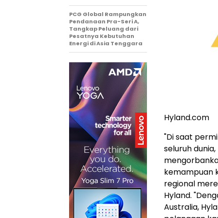
PCG Global Rampungkan
Pendanaan Pra-Seri A,
Tangkap Peluang dari
Pesatnya Kebutuhan
Energi di Asia Tenggara
Hyland.com
"Di saat perm
seluruh dunia
mengorbankan
kemampuan ko
regional merek
Hyland. "Deng
Australia, Hy