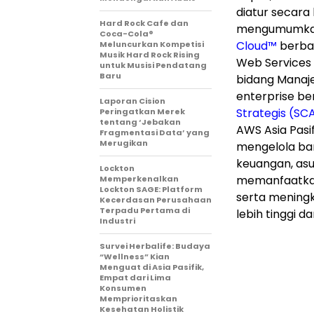
diatur secara k
Hard Rock Cafe dan
mengumumkan 
Coca-Cola®
Cloud™
berbas
Meluncurkan Kompetisi
Musik Hard Rock Rising
Web Services 
untuk Musisi Pendatang
Baru
bidang Manaj
enterprise be
Laporan Cision
Strategis (SC
Peringatkan Merek
tentang ‘Jebakan
AWS Asia Pasif
Fragmentasi Data’ yang
Merugikan
mengelola ba
keuangan, asu
Lockton
memanfaatkan 
Memperkenalkan
Lockton SAGE: Platform
serta meningk
Kecerdasan Perusahaan
Terpadu Pertama di
lebih tinggi da
Industri
Survei Herbalife: Budaya
“Wellness” Kian
Menguat di Asia Pasifik,
Empat dari Lima
Konsumen
Memprioritaskan
Kesehatan Holistik