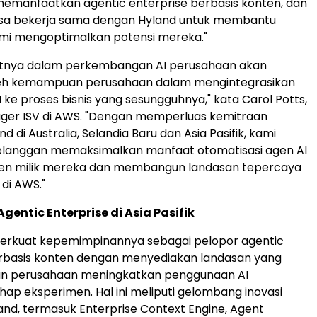
 di Australia, Selandia Baru dan Asia Pasifik, kami
anggan memaksimalkan manfaat otomatisasi agen AI
ten milik mereka dan membangun landasan tepercaya
 di AWS."
entic Enterprise di Asia Pasifik
rkuat kepemimpinannya sebagai pelopor agentic
erbasis konten dengan menyediakan landasan yang
 perusahaan meningkatkan penggunaan AI
ap eksperimen. Hal ini meliputi gelombang inovasi
land, termasuk Enterprise Context Engine, Agent
nagement, Enterprise Agent Mesh, serta kemampuan
uk Content Innovation Cloud yang menyatukan konten
teks industri tertentu, dan orkestrasi agen AI menjadi
 terpadu. Didukung oleh pengalaman puluhan tahun di
tri yang diatur secara ketat, Hyland secara unik
 perusahaan menghubungkan AI ke proses bisnis
 tingkat kepercayaan, pengendalian, dan kecerdasan
diperlukan untuk menghasilkan dampak yang berarti