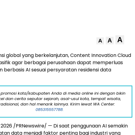
A
A
A
nsi global yang berkelanjutan, Content Innovation Cloud
 Pasifik agar berbagai perusahaan dapat memperluas
 berbasis AI sesuai persyaratan residensi data
 promosi kota/kabupaten Anda di media online ini dengan bikin
kel dan cerita seputar sejarah, asal-usul kota, tempat wisata,
tradisional, dan hal menarik lainnya. Kirim lewat WA Center:
085315557788.
, 2026
/PRNewswire/ — Di saat penggunaan AI semakin
atan data menjadi faktor penting bagi industri yang