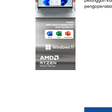
pelanggan kam
pengoperasian