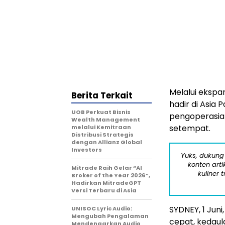
Melalui ekspa
Berita Terkait
hadir di Asia
UOB Perkuat Bisnis
pengoperasian
Wealth Management
setempat.
melalui Kemitraan
Distribusi Strategis
dengan Allianz Global
Investors
Yuks, dukung
konten arti
Mitrade Raih Gelar “AI
kuliner 
Broker of the Year 2026”,
Hadirkan MitradeGPT
Versi Terbaru di Asia
SYDNEY
,
1 Juni
UNISOC Lyric Audio:
Mengubah Pengalaman
cepat, kedaul
Mendengarkan Audio