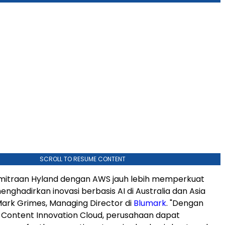
SCROLL TO RESUME CONTENT
emitraan Hyland dengan AWS jauh lebih memperkuat
nghadirkan inovasi berbasis AI di Australia dan Asia
 Mark Grimes, Managing Director di
Blumark
. "Dengan
e Content Innovation Cloud, perusahaan dapat
emanfaatkan agentic enterprise berbasis konten, dan
isa bekerja sama dengan Hyland untuk membantu
mi mengoptimalkan potensi mereka."
utnya dalam perkembangan AI perusahaan akan
leh kemampuan perusahaan dalam mengintegrasikan
 ke proses bisnis yang sesungguhnya," kata Carol Potts,
ger ISV di AWS. "Dengan memperluas kemitraan