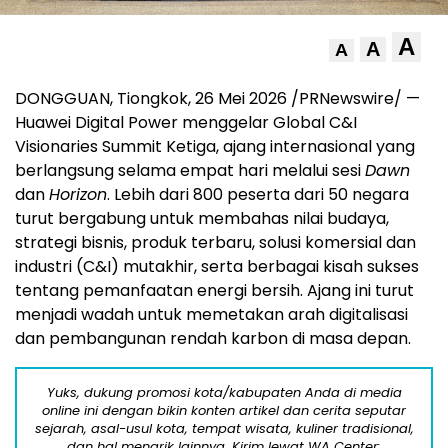
A
A
A
DONGGUAN, Tiongkok, 26 Mei 2026 /PRNewswire/ —
Huawei Digital Power menggelar Global C&I
Visionaries Summit Ketiga, ajang internasional yang
berlangsung selama empat hari melalui sesi
Dawn
dan
Horizon
. Lebih dari 800 peserta dari 50 negara
turut bergabung untuk membahas nilai budaya,
strategi bisnis, produk terbaru, solusi komersial dan
industri (C&I) mutakhir, serta berbagai kisah sukses
tentang pemanfaatan energi bersih. Ajang ini turut
menjadi wadah untuk memetakan arah digitalisasi
dan pembangunan rendah karbon di masa depan.
Yuks, dukung promosi kota/kabupaten Anda di media
online ini dengan bikin konten artikel dan cerita seputar
sejarah, asal-usul kota, tempat wisata, kuliner tradisional,
dan hal menarik lainnya. Kirim lewat WA Center: