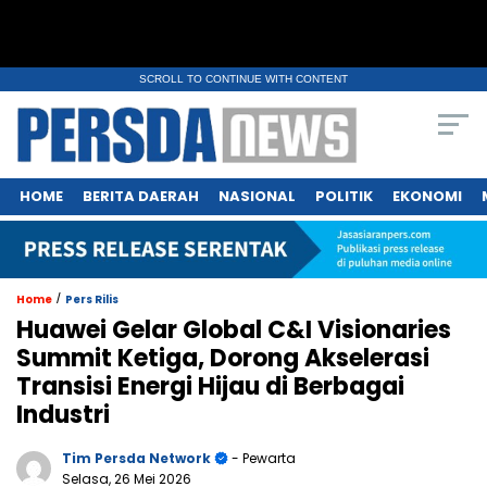
SCROLL TO CONTINUE WITH CONTENT
HOME
BERITA DAERAH
NASIONAL
POLITIK
EKONOMI
/
Home
Pers Rilis
Huawei Gelar Global C&I Visionaries
Summit Ketiga, Dorong Akselerasi
Transisi Energi Hijau di Berbagai
Industri
Tim Persda Network
- Pewarta
Selasa, 26 Mei 2026