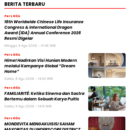
BERITA TERBARU
Pers Rilis
16th Worldwide Chinese Life Insurance
Congress & International Dragon
Award (IDA) Annual Conference 2026
Resmi Digelar
Minggu, 9 Agu 2026 - 01:45 WIB
Pers Rilis
Himel Hadirkan Visi Hunian Modern
melalui Kampanye Global “Dream
Home”
Sabtu, 8 Agu 2026 - 14:26 WIB
Pers Rilis
FAMILIARITÉ: Ketika Sinema dan Sastra
Bertemu dalam Sebuah Karya Puitis
Sabtu, 8 Agu 2026 - 14:19 WIB
Pers Rilis
MONDEVITA MENGAKUISISI SAHAM
MAYORITAS DI UNDERSCORE DISTRICT,