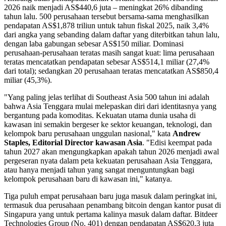
2026 naik menjadi AS$440,6 juta – meningkat 26% dibanding
tahun lalu. 500 perusahaan tersebut bersama-sama menghasilkan
pendapatan AS$1,878 triliun untuk tahun fiskal 2025, naik 3,4%
dari angka yang sebanding dalam daftar yang diterbitkan tahun lalu,
dengan laba gabungan sebesar AS$150 miliar. Dominasi
perusahaan-perusahaan teratas masih sangat kuat: lima perusahaan
teratas mencatatkan pendapatan sebesar AS$514,1 miliar (27,4%
dari total); sedangkan 20 perusahaan teratas mencatatkan AS$850,4
miliar (45,3%).
"Yang paling jelas terlihat di Southeast Asia 500 tahun ini adalah
bahwa Asia Tenggara mulai melepaskan diri dari identitasnya yang
bergantung pada komoditas. Kekuatan utama dunia usaha di
kawasan ini semakin bergeser ke sektor keuangan, teknologi, dan
kelompok baru perusahaan unggulan nasional," kata
Andrew
Staples, Editorial Director kawasan Asia
. "Edisi keempat pada
tahun 2027 akan mengungkapkan apakah tahun 2026 menjadi awal
pergeseran nyata dalam peta kekuatan perusahaan Asia Tenggara,
atau hanya menjadi tahun yang sangat menguntungkan bagi
kelompok perusahaan baru di kawasan ini," katanya.
Tiga puluh empat perusahaan baru juga masuk dalam peringkat ini,
termasuk dua perusahaan penambang bitcoin dengan kantor pusat di
Singapura yang untuk pertama kalinya masuk dalam daftar. Bitdeer
Technologies Group (No. 401) dengan pendapatan AS$620,3 juta