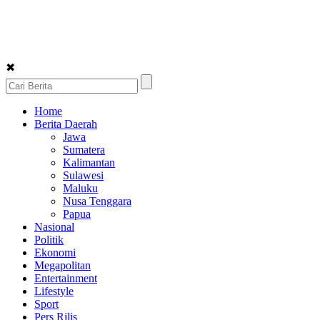
✖
Home
Berita Daerah
Jawa
Sumatera
Kalimantan
Sulawesi
Maluku
Nusa Tenggara
Papua
Nasional
Politik
Ekonomi
Megapolitan
Entertainment
Lifestyle
Sport
Pers Rilis