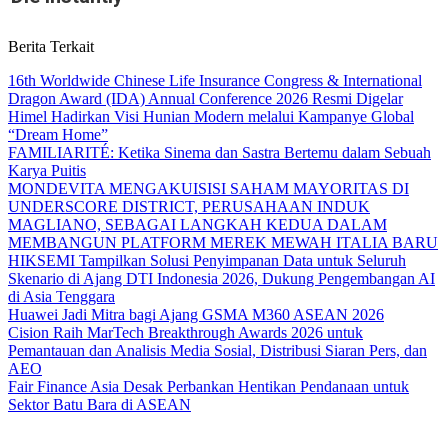
Berita Terkait
16th Worldwide Chinese Life Insurance Congress & International
Dragon Award (IDA) Annual Conference 2026 Resmi Digelar
Himel Hadirkan Visi Hunian Modern melalui Kampanye Global
“Dream Home”
FAMILIARITÉ: Ketika Sinema dan Sastra Bertemu dalam Sebuah
Karya Puitis
MONDEVITA MENGAKUISISI SAHAM MAYORITAS DI
UNDERSCORE DISTRICT, PERUSAHAAN INDUK
MAGLIANO, SEBAGAI LANGKAH KEDUA DALAM
MEMBANGUN PLATFORM MEREK MEWAH ITALIA BARU
HIKSEMI Tampilkan Solusi Penyimpanan Data untuk Seluruh
Skenario di Ajang DTI Indonesia 2026, Dukung Pengembangan AI
di Asia Tenggara
Huawei Jadi Mitra bagi Ajang GSMA M360 ASEAN 2026
Cision Raih MarTech Breakthrough Awards 2026 untuk
Pemantauan dan Analisis Media Sosial, Distribusi Siaran Pers, dan
AEO
Fair Finance Asia Desak Perbankan Hentikan Pendanaan untuk
Sektor Batu Bara di ASEAN