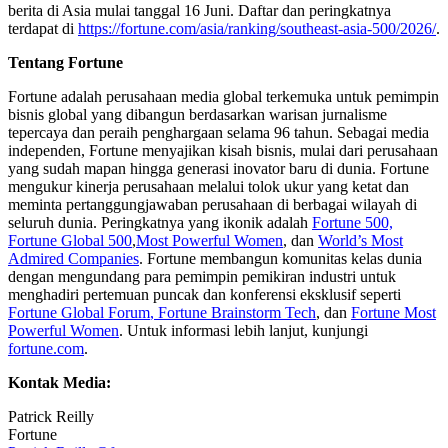
berita di Asia mulai tanggal 16 Juni. Daftar dan peringkatnya
terdapat di
https://fortune.com/asia/ranking/southeast-asia-500/2026/
.
Tentang Fortune
Fortune adalah perusahaan media global terkemuka untuk pemimpin
bisnis global yang dibangun berdasarkan warisan jurnalisme
tepercaya dan peraih penghargaan selama 96 tahun. Sebagai media
independen, Fortune menyajikan kisah bisnis, mulai dari perusahaan
yang sudah mapan hingga generasi inovator baru di dunia. Fortune
mengukur kinerja perusahaan melalui tolok ukur yang ketat dan
meminta pertanggungjawaban perusahaan di berbagai wilayah di
seluruh dunia. Peringkatnya yang ikonik adalah
Fortune 500,
Fortune Global 500
,
Most Powerful Women
, dan
World’s Most
Admired Companies
. Fortune membangun komunitas kelas dunia
dengan mengundang para pemimpin pemikiran industri untuk
menghadiri pertemuan puncak dan konferensi eksklusif seperti
Fortune Global Forum
,
Fortune Brainstorm Tech
, dan
Fortune Most
Powerful Women
. Untuk informasi lebih lanjut, kunjungi
fortune.com
.
Kontak Media:
Patrick Reilly
Fortune