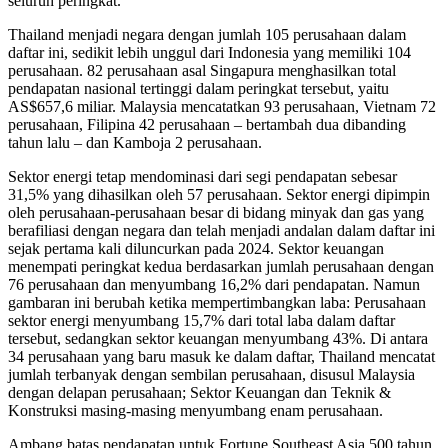
seluruh peringkat.
Thailand menjadi negara dengan jumlah 105 perusahaan dalam
daftar ini, sedikit lebih unggul dari Indonesia yang memiliki 104
perusahaan. 82 perusahaan asal Singapura menghasilkan total
pendapatan nasional tertinggi dalam peringkat tersebut, yaitu
AS$657,6 miliar. Malaysia mencatatkan 93 perusahaan, Vietnam 72
perusahaan, Filipina 42 perusahaan – bertambah dua dibanding
tahun lalu – dan Kamboja 2 perusahaan.
Sektor energi tetap mendominasi dari segi pendapatan sebesar
31,5% yang dihasilkan oleh 57 perusahaan. Sektor energi dipimpin
oleh perusahaan-perusahaan besar di bidang minyak dan gas yang
berafiliasi dengan negara dan telah menjadi andalan dalam daftar ini
sejak pertama kali diluncurkan pada 2024. Sektor keuangan
menempati peringkat kedua berdasarkan jumlah perusahaan dengan
76 perusahaan dan menyumbang 16,2% dari pendapatan. Namun
gambaran ini berubah ketika mempertimbangkan laba: Perusahaan
sektor energi menyumbang 15,7% dari total laba dalam daftar
tersebut, sedangkan sektor keuangan menyumbang 43%. Di antara
34 perusahaan yang baru masuk ke dalam daftar, Thailand mencatat
jumlah terbanyak dengan sembilan perusahaan, disusul Malaysia
dengan delapan perusahaan; Sektor Keuangan dan Teknik &
Konstruksi masing-masing menyumbang enam perusahaan.
Ambang batas pendapatan untuk Fortune Southeast Asia 500 tahun