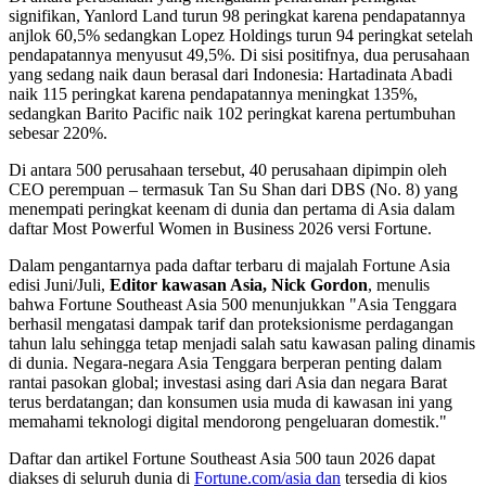
signifikan, Yanlord Land turun 98 peringkat karena pendapatannya
anjlok 60,5% sedangkan Lopez Holdings turun 94 peringkat setelah
pendapatannya menyusut 49,5%. Di sisi positifnya, dua perusahaan
yang sedang naik daun berasal dari Indonesia: Hartadinata Abadi
naik 115 peringkat karena pendapatannya meningkat 135%,
sedangkan Barito Pacific naik 102 peringkat karena pertumbuhan
sebesar 220%.
Di antara 500 perusahaan tersebut, 40 perusahaan dipimpin oleh
CEO perempuan – termasuk Tan Su Shan dari DBS (No. 8) yang
menempati peringkat keenam di dunia dan pertama di Asia dalam
daftar Most Powerful Women in Business 2026 versi Fortune.
Dalam pengantarnya pada daftar terbaru di majalah Fortune Asia
edisi Juni/Juli,
Editor kawasan Asia, Nick Gordon
, menulis
bahwa Fortune Southeast Asia 500 menunjukkan "Asia Tenggara
berhasil mengatasi dampak tarif dan proteksionisme perdagangan
tahun lalu sehingga tetap menjadi salah satu kawasan paling dinamis
di dunia. Negara-negara Asia Tenggara berperan penting dalam
rantai pasokan global; investasi asing dari Asia dan negara Barat
terus berdatangan; dan konsumen usia muda di kawasan ini yang
memahami teknologi digital mendorong pengeluaran domestik."
Daftar dan artikel Fortune Southeast Asia 500 taun 2026 dapat
diakses di seluruh dunia di
Fortune.com/asia dan
tersedia di kios