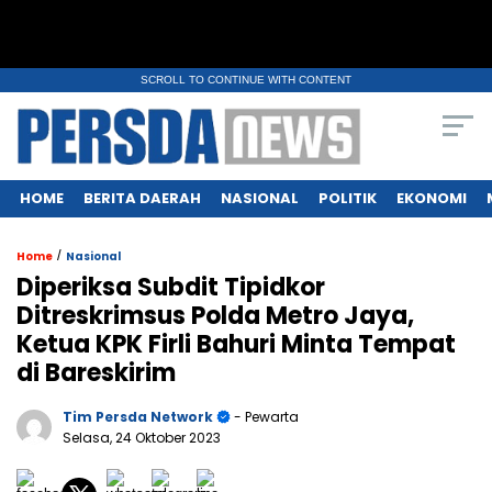
SCROLL TO CONTINUE WITH CONTENT
HOME
BERITA DAERAH
NASIONAL
POLITIK
EKONOMI
/
Home
Nasional
Diperiksa Subdit Tipidkor
Ditreskrimsus Polda Metro Jaya,
Ketua KPK Firli Bahuri Minta Tempat
di Bareskirim
Tim Persda Network
- Pewarta
Selasa, 24 Oktober 2023