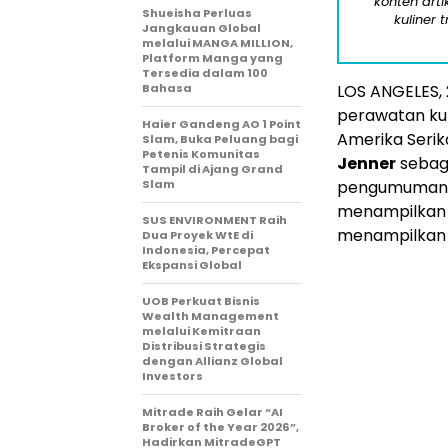
konten arti
Shueisha Perluas
kuliner 
Jangkauan Global
melalui MANGA MILLION,
Platform Manga yang
Tersedia dalam 100
Bahasa
LOS ANGELES
,
perawatan kul
Haier Gandeng AO 1 Point
Amerika Seri
Slam, Buka Peluang bagi
Petenis Komunitas
Jenner
sebag
Tampil di Ajang Grand
Slam
pengumuman i
menampilka
SUS ENVIRONMENT Raih
menampilkan 
Dua Proyek WtE di
Indonesia, Percepat
Ekspansi Global
UOB Perkuat Bisnis
Wealth Management
melalui Kemitraan
Distribusi Strategis
dengan Allianz Global
Investors
Mitrade Raih Gelar “AI
Broker of the Year 2026”,
Hadirkan MitradeGPT