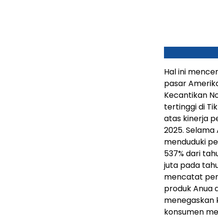
Hal ini mence
pasar Amerika
Kecantikan No
tertinggi di 
atas kinerja p
2025. Selama 
menduduki per
537% dari tah
juta pada tah
mencatat penju
produk Anua dij
menegaskan k
konsumen melal