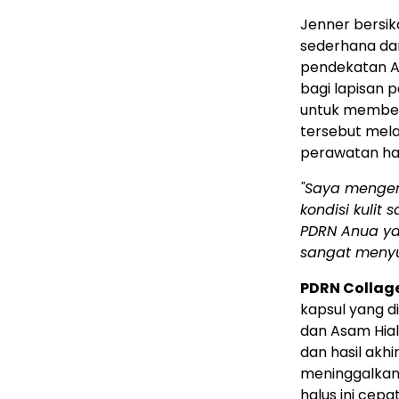
Jenner bersik
sederhana dan 
pendekatan A
bagi lapisan p
untuk member
tersebut mela
perawatan ha
"Saya mengen
kondisi kulit
PDRN Anua ya
sangat meny
PDRN Collage
kapsul yang 
dan Asam Hia
dan hasil akh
meninggalkan 
halus ini cepa