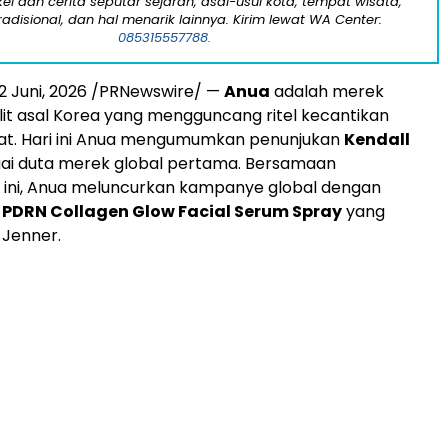
kel dan cerita seputar sejarah, asal-usul kota, tempat wisata,
tradisional, dan hal menarik lainnya. Kirim lewat WA Center:
085315557788.
2 Juni, 2026
/PRNewswire/ —
Anua
adalah merek
it asal Korea yang mengguncang ritel kecantikan
kat. Hari ini Anua mengumumkan penunjukan
Kendall
ai duta merek global pertama. Bersamaan
ni, Anua meluncurkan kampanye global dengan
n
PDRN Collagen Glow Facial Serum Spray
yang
Jenner.