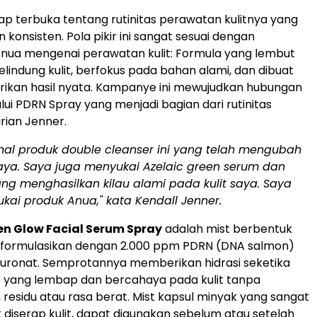
ap terbuka tentang rutinitas perawatan kulitnya yang
konsisten. Pola pikir ini sangat sesuai dengan
nua mengenai perawatan kulit: Formula yang lembut
elindung kulit, berfokus pada bahan alami, dan dibuat
ikan hasil nyata. Kampanye ini mewujudkan hubungan
lui PDRN Spray yang menjadi bagian dari rutinitas
rian Jenner.
al produk double cleanser ini yang telah mengubah
 saya. Saya juga menyukai Azelaic green serum dan
ng menghasilkan kilau alami pada kulit saya. Saya
ukai
produk Anua,"
kata Kendall Jenner.
n Glow Facial Serum Spray
adalah mist berbentuk
diformulasikan dengan 2.000 ppm PDRN (DNA salmon)
luronat. Semprotannya memberikan hidrasi seketika
ir yang lembap dan bercahaya pada kulit tanpa
residu atau rasa berat. Mist kapsul minyak yang sangat
t diserap kulit, dapat digunakan sebelum atau setelah