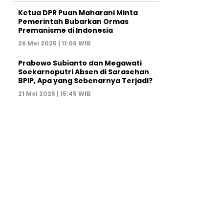
Ketua DPR Puan Maharani Minta
Pemerintah Bubarkan Ormas
Premanisme di Indonesia
26 Mei 2025 | 11:06 WIB
Prabowo Subianto dan Megawati
Soekarnoputri Absen di Sarasehan
BPIP, Apa yang Sebenarnya Terjadi?
21 Mei 2025 | 15:45 WIB