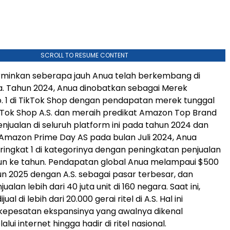
SCROLL TO RESUME CONTENT
rminkan seberapa jauh Anua telah berkembang di
. Tahun 2024, Anua dinobatkan sebagai Merek
. 1 di TikTok Shop dengan pendapatan merek tunggal
TikTok Shop A.S. dan meraih predikat Amazon Top Brand
enjualan di seluruh platform ini pada tahun 2024 dan
Amazon Prime Day AS pada bulan Juli 2024, Anua
ingkat 1 di kategorinya dengan peningkatan penjualan
un ke tahun. Pendapatan global Anua melampaui $500
un 2025 dengan A.S. sebagai pasar terbesar, dan
alan lebih dari 40 juta unit di 160 negara. Saat ini,
ual di lebih dari 20.000 gerai ritel di A.S. Hal ini
epesatan ekspansinya yang awalnya dikenal
ui internet hingga hadir di ritel nasional.