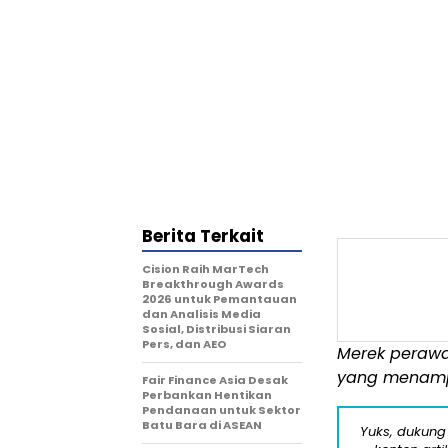
Berita Terkait
Cision Raih MarTech
Breakthrough Awards
2026 untuk Pemantauan
dan Analisis Media
Sosial, Distribusi Siaran
Pers, dan AEO
Merek perawa
yang menam
Fair Finance Asia Desak
Perbankan Hentikan
Pendanaan untuk Sektor
Batu Bara di ASEAN
Yuks, dukung