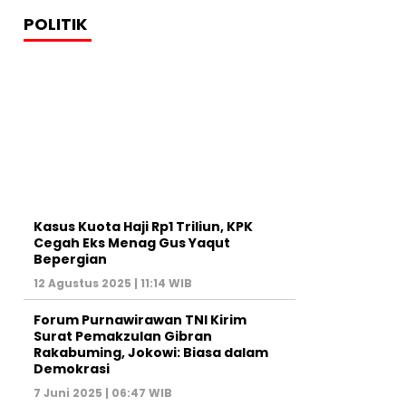
POLITIK
Kasus Kuota Haji Rp1 Triliun, KPK
Cegah Eks Menag Gus Yaqut
Bepergian
12 Agustus 2025 | 11:14 WIB
Forum Purnawirawan TNI Kirim
Surat Pemakzulan Gibran
Rakabuming, Jokowi: Biasa dalam
Demokrasi
7 Juni 2025 | 06:47 WIB