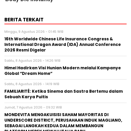
International Dragon Award (IDA) Annual Conference
2026 Resmi Digelar
Sabtu, 8 Agustus 2026 - 14:26 WIB
Himel Hadirkan Visi Hunian Modern melalui Kampanye
Global “Dream Home”
Sabtu, 8 Agustus 2026 - 14:19 WIB
FAMILIARITÉ: Ketika Sinema dan Sastra Bertemu dalam
Sebuah Karya Puitis
Jumat, 7 Agustus 2026 - 09:32 WIB
MONDEVITA MENGAKUISISI SAHAM MAYORITAS DI
UNDERSCORE DISTRICT, PERUSAHAAN INDUK MAGLIANO,
SEBAGAI LANGKAH KEDUA DALAM MEMBANGUN
PLATFORM MEREK MEWAH ITALIA BARU
Jumat, 7 Agustus 2026 - 04:14 WIB
HIKSEMI Tampilkan Solusi Penyimpanan Data untuk
Seluruh Skenario di Ajang DTI Indonesia 2026, Dukung
Pengembangan AI di Asia Tenggara