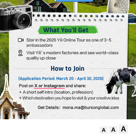
A
A
A