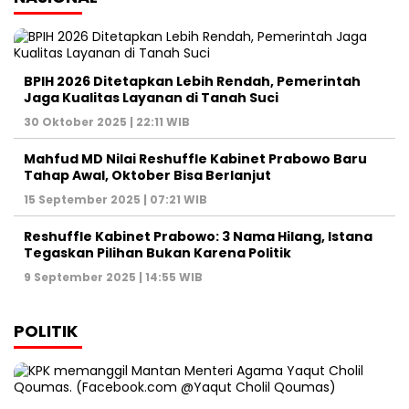
Mahfud MD Nilai Reshuffle Kabinet Prabowo Baru
Tahap Awal, Oktober Bisa Berlanjut
15 September 2025 | 07:21 WIB
Reshuffle Kabinet Prabowo: 3 Nama Hilang, Istana
Tegaskan Pilihan Bukan Karena Politik
9 September 2025 | 14:55 WIB
POLITIK
Kasus Kuota Haji Rp1 Triliun, KPK Cegah Eks Menag
Gus Yaqut Bepergian
12 Agustus 2025 | 11:14 WIB
Forum Purnawirawan TNI Kirim Surat Pemakzulan
Gibran Rakabuming, Jokowi: Biasa dalam
Demokrasi