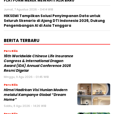
BERITA TERBARU
Pers Rilis
16th Worldwide Chinese Life Insurance
Congress & International Dragon
Award (IDA) Annual Conference 2026
Resmi Digelar
Minggu, 9 Agu 2026 - 01:45 WIB
Pers Rilis
Himel Hadirkan Visi Hunian Modern
melalui Kampanye Global “Dream
Home”
Sabtu, 8 Agu 2026 - 14:26 WIB
Pers Rilis
FAMILIARITÉ: Ketika Sinema dan Sastra
Bertemu dalam Sebuah Karya Puitis
Sabtu, 8 Agu 2026 - 14:19 WIB
Pers Rilis
MONDEVITA MENGAKUISISI SAHAM