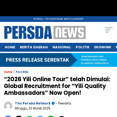
SCROLL TO CONTINUE WITH CONTENT
HOME
BERITA DAERAH
NASIONAL
POLITIK
EKONOMI
/
Home
Pers Rilis
“2026 Yili Online Tour” telah Dimulai:
Global Recruitment for “Yili Quality
Ambassadors” Now Open!
Tim Persda Network
- Pewarta
Minggu, 22 Maret 2026